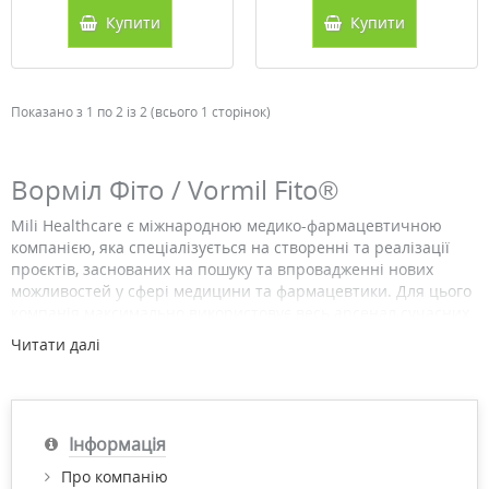
Купити
Купити
Показано з 1 по 2 із 2 (всього 1 сторінок)
Ворміл Фіто / Vormil Fito®
Mili Healthcare є міжнародною медико-фармацевтичною
компанією, яка спеціалізується на створенні та реалізації
проєктів, заснованих на пошуку та впровадженні нових
можливостей у сфері медицини та фармацевтики. Для цього
компанія максимально використовує весь арсенал сучасних
досягнень світової науки та створює унікальні продукти
Читати далі
високої якості. Вибір своїх розробок компанія ґрунтує на
потребах фахівців медицини та своїх споживачів.
Ворміл Фіто — це унікальний фікомплекс, який сприяє
нормалізації роботи шлунково-кишкового тракту у пацієнтів
Інформація
при гельмінтозах та їх наслідках після дегельмінтизації.
Про компанію