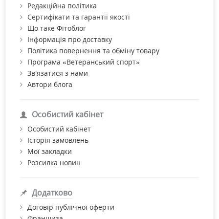
Ворміл Фіто: дія препаратів
Редакційна політика
Сертифікати та гарантії якості
Препарати Ворміл Фіто позитивно впливають на ШКТ та
Що таке Фітоблог
ефективні як профілактика появи глистів.
Інформація про доставку
Ворміл Фіто:
Політика повернення та обміну товару
нормалізує роботу шлунково-кишкового тракту;
Програма «Ветеранський спорт»
Зв’язатися з нами
покращує апетит;
Автори блога
сприяє відновленню слизової оболонки кишківника;
зменшує інтоксикацію при гельмінтозі;
Особистий кабінет
працює як профілактика повторного ентеробіозу та
Особистий кабінет
аскаридозу.
Історія замовлень
Ворміл Фіто складається виключно з натуральних рослинних
Мої закладки
компонентів. Такий комплекс сприяє підтримці ШКТ та
Розсилка новин
покращенню загального самопочуття й не шкодить
організму.
Додатково
Договір публічної оферти
Франшиза