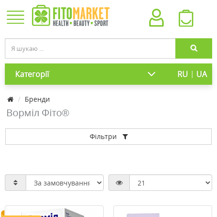
|
Категорії
RU
UA
Бренди
Ворміл Фіто®
Фільтри