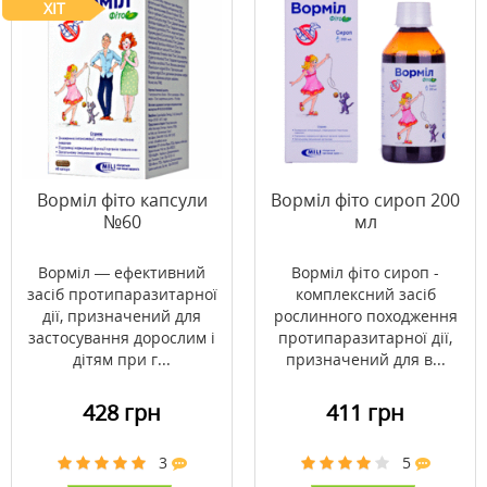
ХІТ
Ворміл фіто капсули
Ворміл фіто сироп 200
№60
мл
Ворміл — ефективний
Ворміл фіто сироп -
засіб протипаразитарної
комплексний засіб
дії, призначений для
рослинного походження
застосування дорослим і
протипаразитарної дії,
дітям при г...
призначений для в...
428 грн
411 грн
3
5