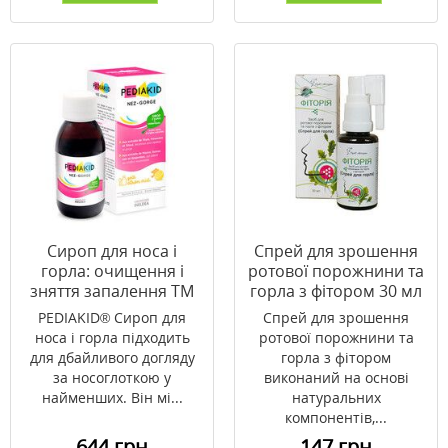
Сироп для носа і
Спрей для зрошення
горла: очищення і
ротової порожнини та
зняття запалення ТМ
горла з фітором 30 мл
PEDIAKID 125 мл
ТМ Фіторія
PEDIAKID® Сироп для
Спрей для зрошення
носа і горла підходить
ротової порожнини та
для дбайливого догляду
горла з фітором
за носоглоткою у
виконаний на основі
найменших. Він мі...
натуральних
компонентів,...
644 грн
147 грн