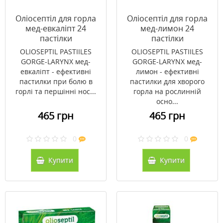
Оліосептіл для горла
Оліосептіл для горла
мед-евкаліпт 24
мед-лимон 24
пастілки
пастілки
OLIOSEPTIL PASTIILES
OLIOSEPTIL PASTIILES
GORGE-LARYNX мед-
GORGE-LARYNX мед-
евкаліпт - ефективні
лимон - ефективні
пастилки при болю в
пастилки для хворого
горлі та першінні нос...
горла на рослинній
осно...
465 грн
465 грн
0
0
Купити
Купити