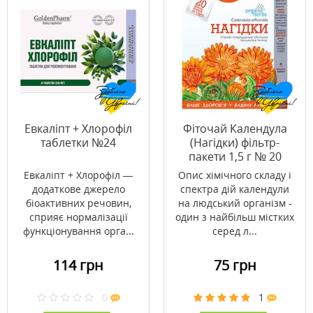
Евкаліпт + Хлорофіл
Фіточай Календула
таблетки №24
(Нагідки) фільтр-
пакети 1,5 г № 20
Евкаліпт + Хлорофіл —
Опис хімічного складу і
додаткове джерело
спектра дій календули
біоактивних речовин,
на людський організм -
сприяє нормалізації
один з найбільш містких
функціонування орга...
серед л...
114 грн
75 грн
0
1