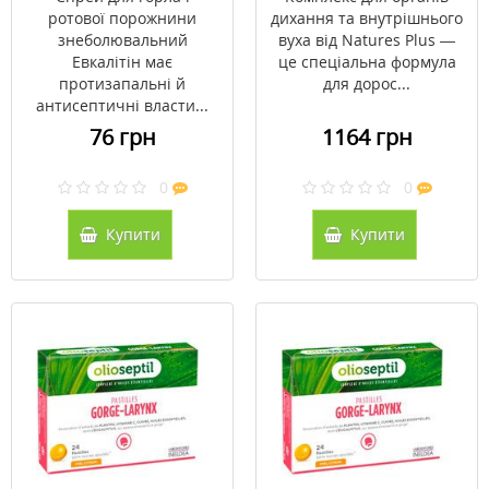
таблеток для
ротової порожнини
дихання та внутрішнього
розсмоктування
знеболювальний
вуха від Natures Plus —
Евкалітін має
це спеціальна формула
протизапальні й
для дорос...
антисептичні власти...
76 грн
1164 грн
0
0
Купити
Купити