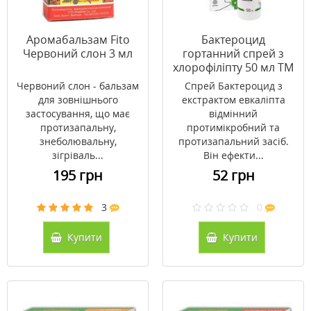
Аромабальзам Fito
Бактероцид
Червоний слон 3 мл
гортанний спрей з
хлорофіліпту 50 мл ТМ
Еліксир
Червоний слон - бальзам
Спрей Бактероцид з
для зовнішнього
екстрактом евкаліпта
застосування, що має
відмінний
протизапальну,
протимікробний та
знеболювальну,
протизапальний засіб.
зігріваль...
Він ефекти...
195 грн
52 грн
3
0
Купити
Купити