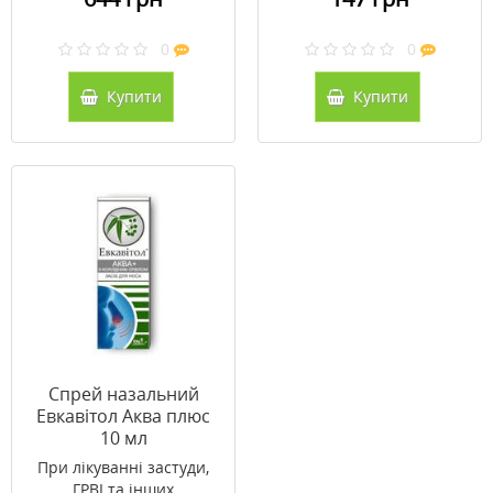
0
0
Купити
Купити
Спрей назальний
Евкавітол Аква плюс
10 мл
При лікуванні застуди,
ГРВІ та інших