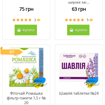
широке зас...
75 грн
63 грн
2
5
Купити
Купити
ХІТ
Фіточай Ромашка
Шавлія таблетки №24
фільтр-пакети 1,5 г №
20