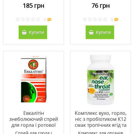
185 грн
76 грн
0
0
Купити
Купити
Евкалітін
Комплекс вухо, горло,
знеболюючий спрей
ніс з пробіотиком К12
для горла і ротової
смак тропічних ягід та
порожнини 30 мл
вишні Natures Plus 60
Спрей для горла і
Комплекс для органів