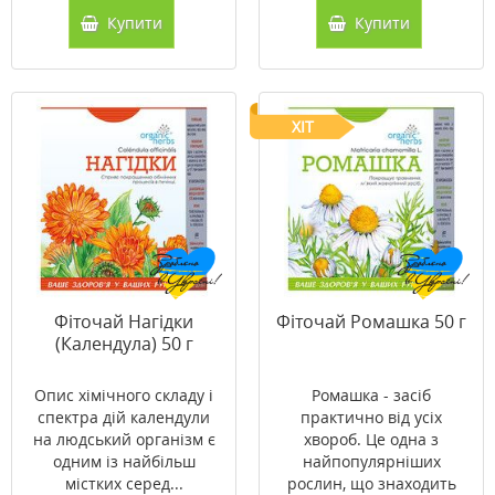
Купити
Купити
ХІТ
Фіточай Нагідки
Фіточай Ромашка 50 г
(Календула) 50 г
Опис хімічного складу і
Ромашка - засіб
спектра дій календули
практично від усіх
на людський організм є
хвороб. Це одна з
одним із найбільш
найпопулярніших
містких серед...
рослин, що знаходить