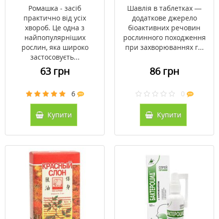
Ромашка - засіб
Шавлія в таблетках —
практично від усіх
додаткове джерело
хвороб. Це одна з
біоактивних речовин
найпопулярніших
рослинного походження
рослин, яка широко
при захворюваннях г...
застосовуєть...
63 грн
86 грн
6
0
Купити
Купити