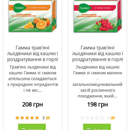
Гамма трав'яні
Гамма трав'яні
льодяники від кашлю і
льодяники від кашлю і
роздратування в горлі
роздратування в горлі
апельсин №24
малина №24
Трав'яні льодяники від
Льодяники від кашлю
кашлю Гамма зі смаком
Гамма зі смаком малини
апельсина складаються
-
з природних інгредієнтів
загальнозміцнювальний
і не міс...
засіб рослинного
походження, який...
208 грн
198 грн
3
0