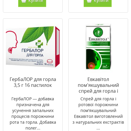
Купити
Купити
ГербаЛОР для горла
Евкавітол
3,5 г 16 пастилок
пом'якшувальний
спрей для горла і
ротової порожнини
ГербаЛОР — добавка
Спрей для горла і
30 мл
призначена для
ротової порожнини
усунення запальних
пом'якшувальний
процесів порожнини
Евкавітол виготовлений
рота та горла. Добавка
з натуральних екстрактів
полег...
...