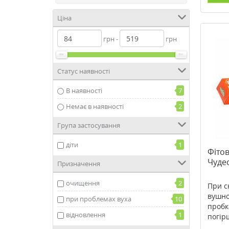
Ціна
грн -
грн
Статус наявності
В наявності
7
Немає в наявності
2
Група застосування
діти
1
Фіто
Чуде
Призначення
очищення
2
При с
вушно
при проблемах вуха
10
пробк
відновлення
1
погір