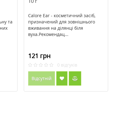
10 г
Calore Ear - косметичний засіб,
ьну та
призначений для зовнішнього
чних
вживання на ділянці біля
вуха.Рекомендац...
121 грн
0
відгуків
Відсутній