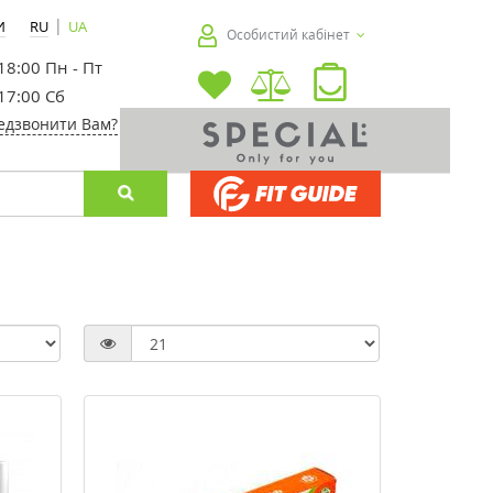
|
И
RU
UA
Особистий кабінет
 18:00 Пн - Пт
 17:00 Сб
едзвонити Вам?
-20%
-30%