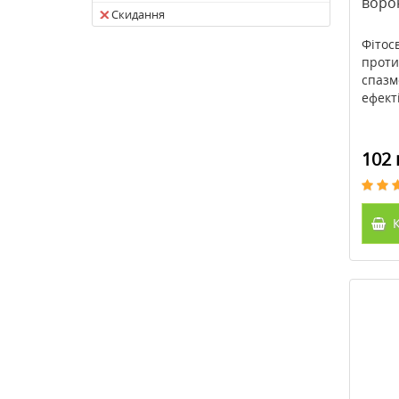
воро
Скидання
Фітос
проти
спазм
ефекті
102 
К