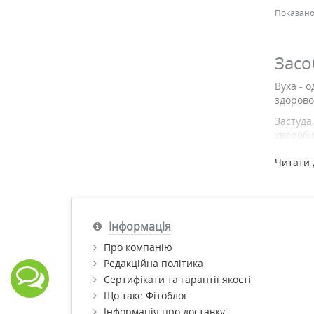
Показано 
Засо
Вуха - 
здорово
Застуда
хвороби
симптом
Читати 
після в
проника
Будо
Інформація
Вуха ма
звукопр
Про компанію
волокон
Редакційна політика
Сертифікати та гарантії якості
Зовнішн
барабан
Що таке Фітоблог
Внаслід
Інформація про доставку