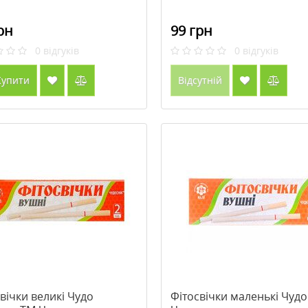
рн
99 грн
0
відгуків
0
відгуків
упити
Відсутній
вічки великі Чудо
Фітосвічки маленькі Чуд