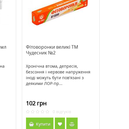
>Крем для обличчя Biovene
>Acid Rescue Calcium C
(Біовен) проти зморщок
Berry Flavor On-The-Go 
зволожувальний нічний 50 мл
жувальних таблеток ТМ
274 грн
147 грн
343 грн
210 грн
Лайф / Country Life
 мл
Фітоворонки великі ТМ
Чудесник №2
Купити
Купити
 на
Хронічна втома, депресія,
безсоння і нервове напруження
іноді можуть бути пов'язані з
деякими ЛОР-пр...
102 грн
0
відгуків
Купити