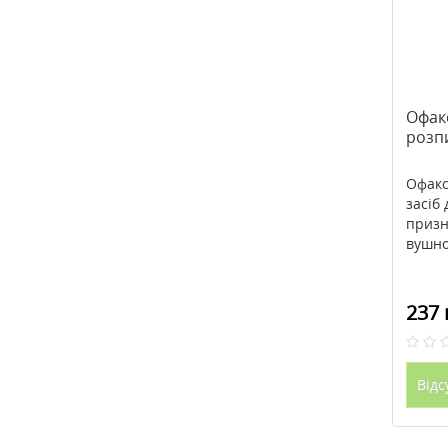
Офак
розп
Офакс
засіб 
призн
вушно
237 
Відс