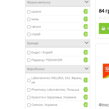
Форма випуску
84 г
краплі
2
мазь
1
свічки
4
К
спрей
3
Бренди
Енджі / Enjee®
2
Педіакід / PEDIAKID®
1
Виробники
Laboratoires INELDEA, SAS, Франц
1
ия
Pharmacy Laboratories, Польша
1
Красота и Здоровье, Украина
3
Фітос
Селком, Украина
4