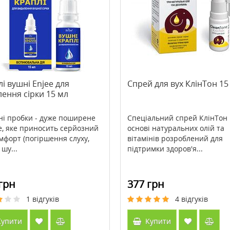
st (Холарест) Metagenics
>Cenitol® Metagenics (Ценітол)
ток
222 г
1793 грн
2518 грн
3357 грн
і вушні Enjee для
Спрей для вух КлінТон 15
ення сірки 15 мл
ити
Купити
ні пробки - дуже поширене
Спеціальний спрей КлінТон
, яке приносить серйозний
основі натуральних олій та
мфорт (погіршення слуху,
вітамінів розроблений для
шу...
підтримки здоров'я...
грн
377 грн
1
відгуків
4
відгуків
упити
Купити