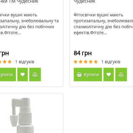
нки ТМ Чудесник
Чудесник
вічки вушні мають
Фітосвічки вушні мають
запальну, знеболювальну та
протизапальну, знеболювал
олітичну дію без побічних
спазмолітичну дію без побі
в.Фітоте...
ефектів.Фітоте...
грн
84 грн
1
відгуків
1
відгуків
упити
Купити