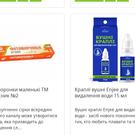
воронки маленькі ТМ
Краплі вушні Enjee для
сник №2
видалення води 15 мл
купченні сірки всередині
Вушні краплі Enjee для вид
го каналу може утворитися
води - засіб нового поколінн
а, яка призводить до
тих, хто любить плавати та п
шення сл...