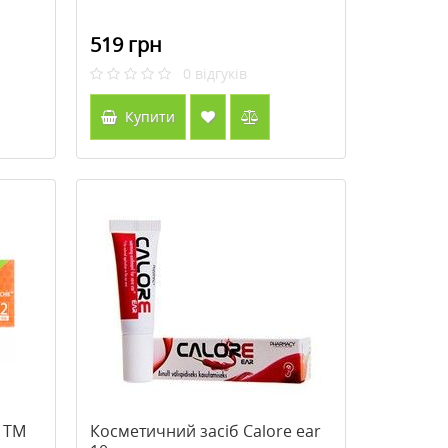
519 грн
0
відгуків
Купити
о ТМ
Косметичний засіб Calore ear