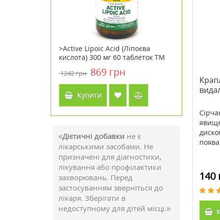
бличчя Petite
>Active Lipoic Acid (Ліпоєва
>Cholare
ожева з
кислота) 300 мг 60 таблеток ТМ
60 табле
Кантрі Лайф / Country Life
869 грн
1242 грн
2988 грн
Крапл
видал
Купити
Куп
Сірча
явище
диско
«
Дієтичні добавки
не є
поява 
лікарськими засобами. Не
призначені для діагностики,
лікування або профілактики
140 
захворювань. Перед
застосуванням зверніться до
лікаря. Зберігати в
недоступному для дітей місці.»
К