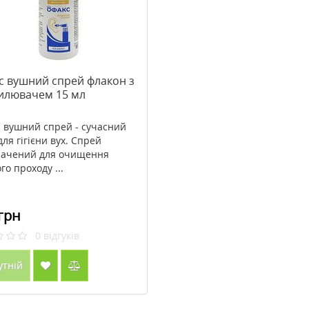
с вушний спрей флакон з
илювачем 15 мл
 вушний спрей - сучасний
для гігієни вух. Спрей
ачений для очищення
го проходу ...
грн
0
відгуків
утній