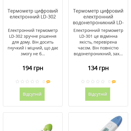
Термометр цифровий
Термометр цифровий
електронний LD-302
електронний
водонепроникний LD-
301
Електронний термометр
Електронний термометр
LD-302 зручне рішення
LD-301 це відмінна
для дому. Він досить
якість, перевірена
гнучкий і міцний, що дає
часом. Він повністю
змогу не б...
водонепроникний, зах...
194 грн
134 грн
0
0
Відсутній
Відсутній