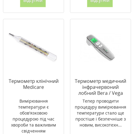
Відсутній
Відсутній
Термометр клінічний
Термометр медичний
Medicare
інфрачервоний
лобний Вега / Vega
NC600
Вимірювання
Тепер проводити
температури є
процедуру вимірювання
обов'язковою
температури стало ще
процедурою під час
простіше і безпечніше з
хвороби та важливим
новим, високотехн...
свідченням