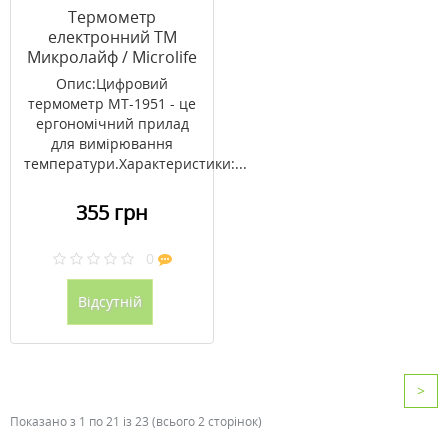
Термометр
електронний ТМ
Микролайф / Microlife
МТ-1951
Опис:Цифровий
термометр МТ-1951 - це
ергономічний прилад
для вимірювання
температури.Характеристики:...
355 грн
0
Відсутній
>
Показано з 1 по 21 із 23 (всього 2 сторінок)