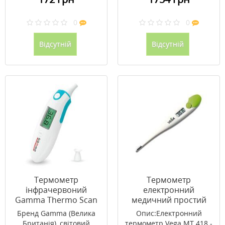
0
0
Відсутній
Відсутній
Термометр
Термометр
інфрачервоний
електронний
Gamma Thermo Scan
медичний простий
Вега / Vega МТ 418
Бренд Gamma (Велика
Опис:Електронний
Британія), світовий
термометр Vega MT 418 -