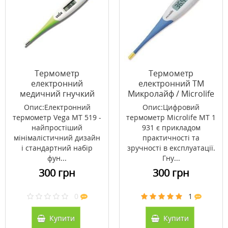
Термометр
Термометр
електронний
електронний ТМ
медичний гнучкий
Микролайф / Microlife
Вега / Vega МТ 519
МТ-1931
Опис:Електронний
Опис:Цифровий
термометр Vega MT 519 -
термометр Microlife МТ 1
найпростіший
931 є прикладом
мінімалістичний дизайн
практичності та
і стандартний набір
зручності в експлуатації.
фун...
Гну...
300 грн
300 грн
0
1
Купити
Купити