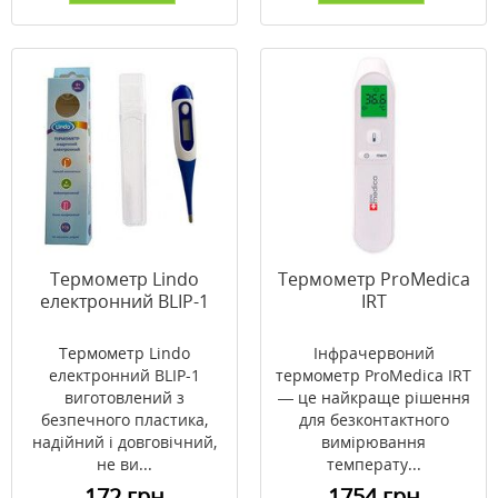
Термометр Lindo
Термометр ProMedica
електронний BLIP-1
IRT
Термометр Lindo
Інфрачервоний
електронний BLIP-1
термометр ProMedica IRT
виготовлений з
— це найкраще рішення
безпечного пластика,
для безконтактного
надійний і довговічний,
вимірювання
не ви...
температу...
172 грн
1754 грн