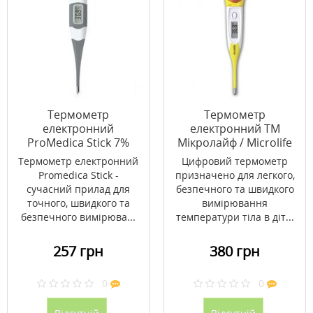
Термометр
Термометр
електронний
електронний ТМ
ProMedica Stick 7%
Мікролайф / Microlife
МТ-700
Термометр електронний
Цифровий термометр
Promedica Stick -
призначено для легкого,
сучасний прилад для
безпечного та швидкого
точного, швидкого та
вимірювання
безпечного вимірюва...
температури тіла в діт...
257 грн
380 грн
0
0