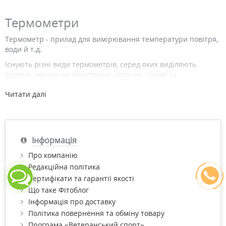
Термометри
Термометр - прилад для вимірювання температури повітря,
води й т.д.
Існують різні види термометрів, серед яких виділяють
рідинні, механічні, електронні, оптичні, газові та
інфрачервоні. Такі апарати часто застосовуються під час
Читати далі
хвороб і в щоденному побуті, тому, що дозволяють швидко і
вірогідно визначати температуру.
Великим попитом серед покупців користуються ртутні та
електронні термометри. Крім них, заслуговують на увагу
Інформація
інфрачервоні термометри, які здатні безконтактно
визначати температуру тіла, води або повітря.
Про компанію
Купити термометри за найвигіднішою ціною з доставкою по
Редакційна політика
Києву та Україні Ви можете в нашому інтернет-магазині
Сертифікати та гарантії якості
"Фітомаркет".
Що таке Фітоблог
Бажаємо Вам приємних покупок!
Інформація про доставку
Політика повернення та обміну товару
Програма «Ветеранський спорт»