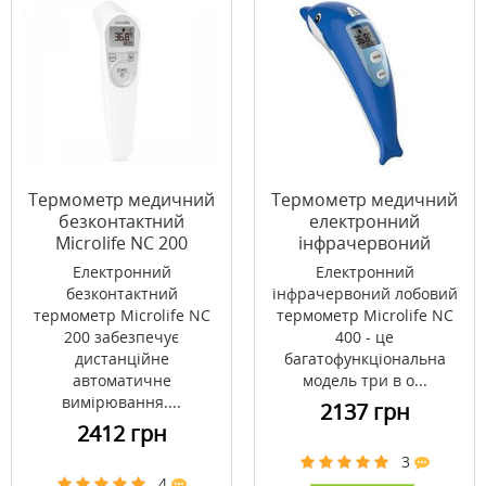
Термометр медичний
Термометр медичний
безконтактний
електронний
Microlife NC 200
інфрачервоний
лобовий Microlife NC
Електронний
Електронний
400
безконтактний
інфрачервоний лобовий
термометр Microlife NC
термометр Microlife NC
200 забезпечує
400 - це
дистанційне
багатофункціональна
автоматичне
модель три в о...
вимірювання....
2137 грн
2412 грн
3
4