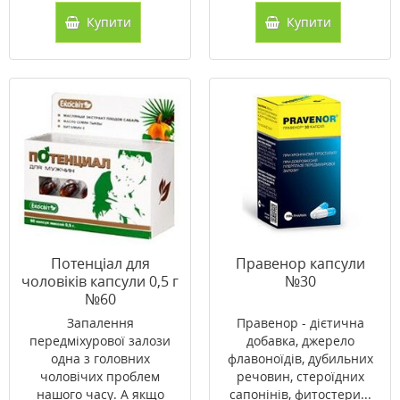
Купити
Купити
Потенціал для
Правенор капсули
чоловіків капсули 0,5 г
№30
№60
Запалення
Правенор - дієтична
передміхурової залози
добавка, джерело
одна з головних
флавоноїдів, дубильних
чоловічих проблем
речовин, стероїдних
нашого часу. А якщо
сапонінів, фитостери...