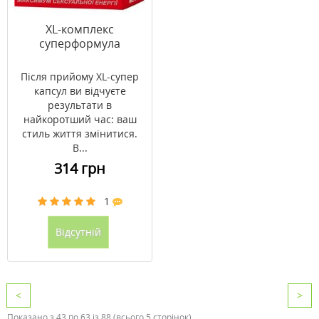
XL-комплекс
суперформула
Після прийому XL-супер
капсул ви відчуєте
результати в
найкоротший час: ваш
стиль життя змінитися.
В...
314 грн
1
Відсутній
<
>
Показано з 43 по 63 із 88 (всього 5 сторінок)