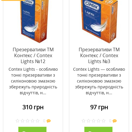
Презервативи ТМ
Презервативи ТМ
Контекс / Contex
Контекс / Contex
Lights №12
Lights №3
Contex Lights - особливо
Contex Lights — особливо
тонкі презервативи з
тонкі презервативи з
силіконовою змазкою
силіконовою змазкою
збережуть природність
збережуть природність
відчуттів, н...
відчуттів, н...
310 грн
97 грн
0
0