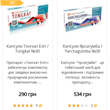
ХІТ
Капсули Тонгкат Еліт /
Капсули Ярсагумба /
Tongkat №30
Yarchagumba №30
Препарат «Тонгкат Еліт»
Капсули "Чрсагумба" - це
забезпечує комплексну
тибетський засіб для
дію завдяки виключно
відновлення і підтримки
природним рослинним
потенції. Активність
компонентам, ...
препарату...
290 грн
534 грн
5
2