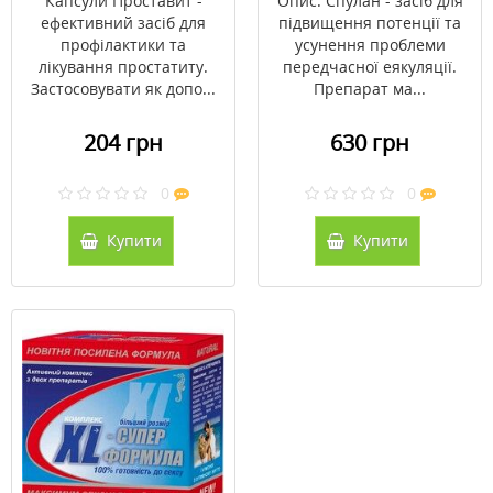
Капсули Проставит -
Опис: Спулан - засіб для
ефективний засіб для
підвищення потенції та
профілактики та
усунення проблеми
лікування простатиту.
передчасної еякуляції.
Застосовувати як допо...
Препарат ма...
204 грн
630 грн
0
0
Купити
Купити