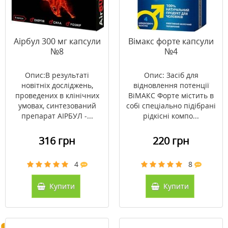
Аірбул 300 мг капсули
Вімакс форте капсули
№8
№4
Опис:В результаті
Опис: Засіб для
новітніх досліджень,
відновлення потенції
проведених в клінічних
ВіМАКС Форте містить в
умовах, синтезований
собі спеціально підібрані
препарат АІРБУЛ -...
рідкісні компо...
316 грн
220 грн
4
8
Купити
Купити