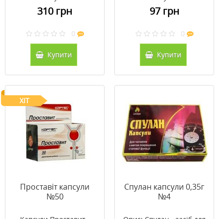
310 грн
97 грн
0
0
Купити
Купити
ХІТ
Проставіт капсули
Спулан капсули 0,35г
№50
№4