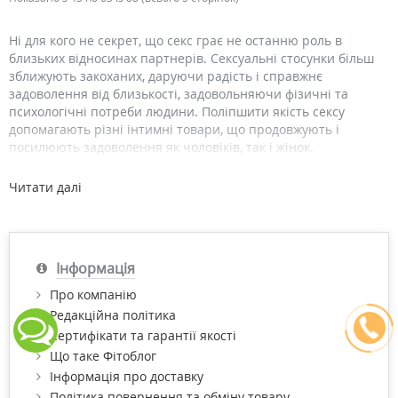
Ні для кого не секрет, що секс грає не останню роль в
близьких відносинах партнерів. Сексуальні стосунки більш
зближують закоханих, даруючи радість і справжнє
задоволення від близькості, задовольняючи фізичні та
психологічні потреби людини. Поліпшити якість сексу
допомагають різні інтимні товари, що продовжують і
посилюють задоволення як чоловіків, так і жінок.
Види інтимних товарів
Читати далі
В інтернет-магазині Фітомаркет представлені такі інтимні
товари, як: лубриканти, презервативи та препарати для
стимуляції.
Інформація
Наші інтимні товари — ефективні товари високої якості, які
допомагають покращувати якість інтимного життя і роблять
Про компанію
близькість захищеною і тривалою.
Редакційна політика
Сертифікати та гарантії якості
Інтимні товари можуть бути як для захисту від небажаної
Що таке Фітоблог
вагітності та ЗПСШ, так і для продовження статевого акту і
загострення відчуттів.
Інформація про доставку
Політика повернення та обміну товару