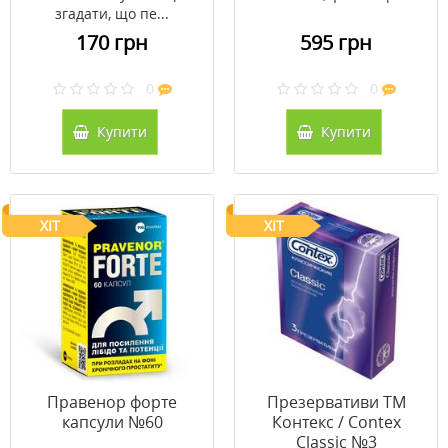
згадати, що пе...
170 грн
595 грн
0
0
Купити
Купити
ХІТ
ХІТ
Правенор форте
Презервативи ТМ
капсули №60
Контекс / Contex
Classic №3