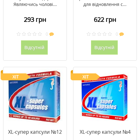
Являючись чолові...
для відновлення с...
293 грн
622 грн
0
0
Відсутній
Відсутній
ХІТ
ХІТ
XL-супер капсули №12
XL-супер капсули №4