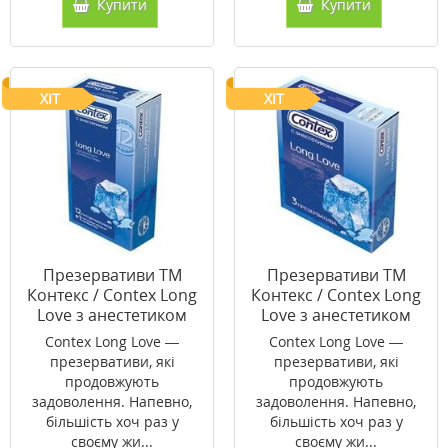
Купити
Купити
ХІТ
ХІТ
Презервативи ТМ
Презервативи ТМ
Контекс / Contex Long
Контекс / Contex Long
Love з анестетиком
Love з анестетиком
№12
№3
Contex Long Love —
Contex Long Love —
презервативи, які
презервативи, які
продовжують
продовжують
задоволення. Напевно,
задоволення. Напевно,
більшість хоч раз у
більшість хоч раз у
своєму жи...
своєму жи...