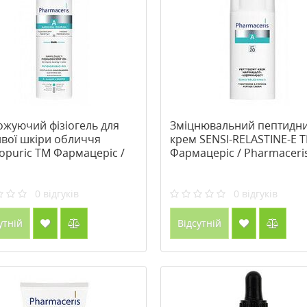
ожуючий фізіогель для
Зміцнювальний пептидн
ивої шкіри обличчя
крем SENSI-RELASTINE-E 
opuric ТМ Фармацеріс /
Фармацеріс / Pharmaceri
maceris 190 мл
мл
0
відгуків
0
відгуків
утній
Відсутній