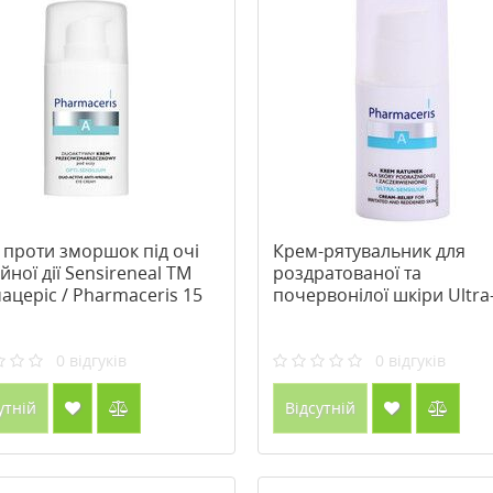
 проти зморшок під очі
Крем-рятувальник для
йної дії Sensireneal ТМ
роздратованої та
церіс / Pharmaceris 15
почервонілої шкіри Ultra
Sensilium ТМ Фармацеріс 
Pharmaceris 30 мл
0
відгуків
0
відгуків
утній
Відсутній