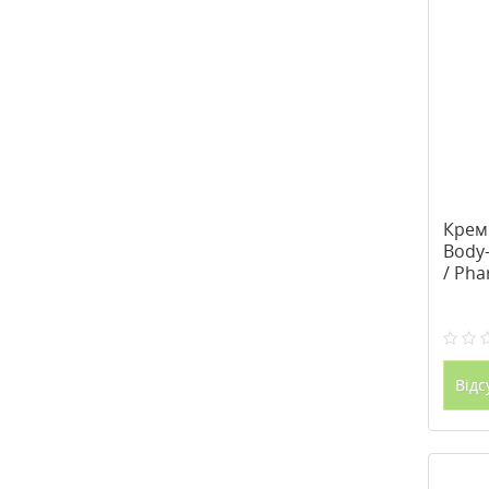
Крем
Body-
/ Pha
Відс