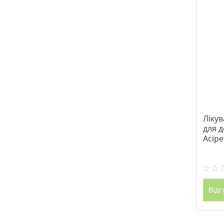
Лікув
для д
Acipe
Phar
Відс