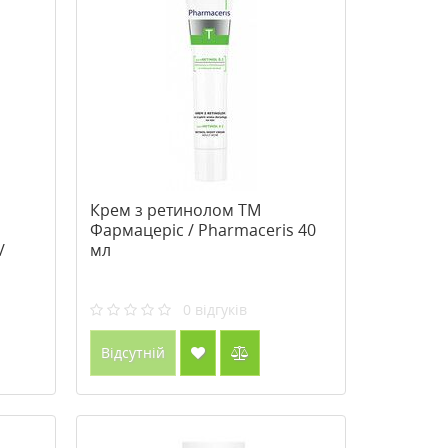
Крем з ретинолом ТМ
Фармацеріс / Pharmaceris 40
/
мл
0
відгуків
Відсутній