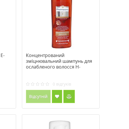
E-
Концентрований
зміцнювальний шампунь для
ослабленого волосся H-
Keratineum ТМ Фармацеріс /
Pharmaceris
0
відгуків
Відсутній