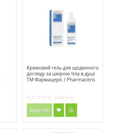
Кремовий гель для щоденного
догляду за шкірою тіла в душі
-
ТМ Фармацеріс / Pharmaceris
/
400 мл
0
відгуків
Відсутній