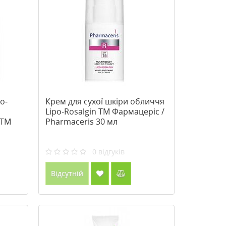
о-
Крем для сухої шкіри обличчя
Lipo-Rosalgin ТМ Фармацеріс /
 ТМ
Pharmaceris 30 мл
s 50
0
відгуків
Відсутній