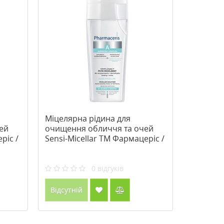
Міцелярна рідина для
ей
очищення обличчя та очей
ріс /
Sensi-Micellar ТМ Фармацеріс /
Pharmaceris 200 мл
0
відгуків
Відсутній