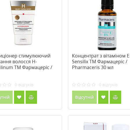
иціонер стимулюючий
Концентрат з вітаміном Е 
тання волосся H-
Sensilix ТМ Фармацеріс /
ulinum ТМ Фармацеріс /
Pharmaceris 30 мл
maceris 150 мл
0
відгуків
0
відгуків
утній
Відсутній