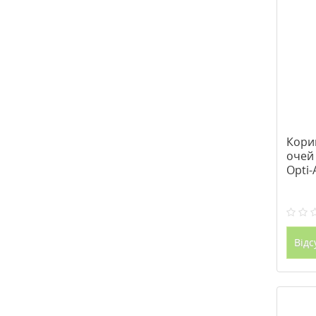
Кори
очей
Opti-
Phar
Відс