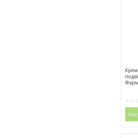
Крем
подві
Фарма
мл
Відс