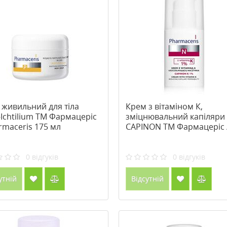
 живильний для тіла
Крем з вітаміном К,
Ichtilium ТМ Фармацеріс
зміцнювальний капіляри
rmaceris 175 мл
CAPINON ТМ Фармацеріс 
Pharmaceris 30 мл
0
відгуків
0
відгуків
утній
Відсутній