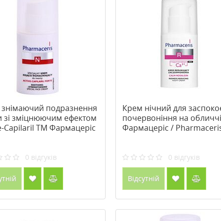
 знімаючий подразнення
Крем нічний для заспоко
и зі зміцнюючим ефектом
почервоніння на обличч
e-Capilaril ТМ Фармацеріс
Фармацеріс / Pharmaceri
rmaceris 30 мл
мл
0
відгуків
0
відгуків
утній
Відсутній