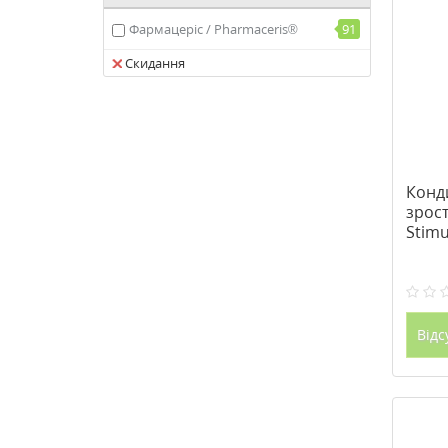
захист від сонця
8
Фармацеріс / Pharmaceris®
91
відновлення
7
Скидання
зміцнення
2
від лупи
2
від випадіння волосся
2
від зморшок
1
Конд
для зняття макіяжу
1
зрос
Stim
Phar
Відс