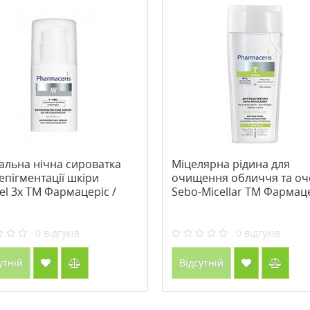
альна нічна сироватка
Міцелярна рідина для
епігментації шкіри
очищення обличчя та оч
el 3x ТМ Фармацеріс /
Sebo-Micellar ТМ Фармаце
maceris 30 мл
Pharmaceris 200 мл
0
відгуків
0
відгуків
утній
Відсутній