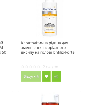
ий
Кератолітична рідина для
ТМ
зменшення псоріазного
s 50
висипу на голові Ichtilix-Forte
ТМ Фармацеріс
0
відгуків
Відсутній