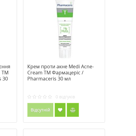
єння
Крем проти акне Medi Acne-
і ТМ
Cream ТМ Фармацеріс /
s 30
Pharmaceris 30 мл
0
відгуків
Відсутній