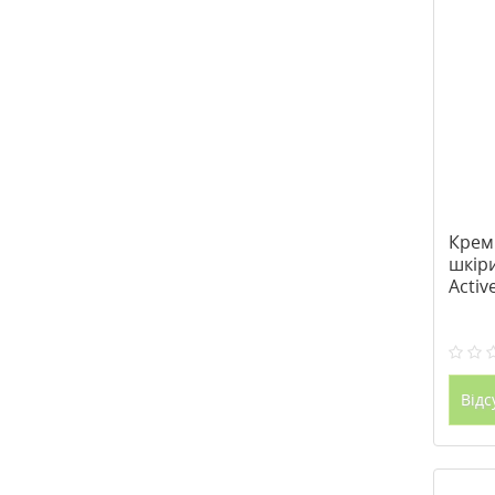
Крем
шкір
Activ
/ Pha
Відс