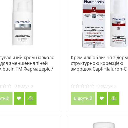
гувальний крем навколо
Крем для обличчя з дерм
 для зменшення тіней
структурною корекцією
Albucin ТМ Фармацеріс /
зморшок Capi-Hialuron-C
maceris 15 мл
Фармацеріс / Pharmaceri
мл
0
відгуків
0
відгуків
утній
Відсутній