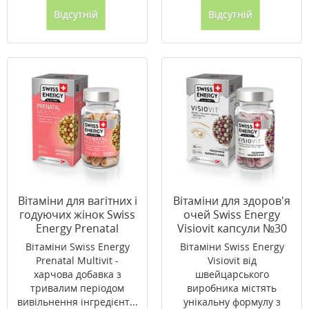
Відсутній
Відсутній
Вітаміни для вагітних і
Вітаміни для здоров'я
годуючих жінок Swiss
очей Swiss Energy
Energy Prenatal
Visiovit капсули №30
Multivit капсули №30
Вітаміни Swiss Energy
Вітаміни Swiss Energy
Prenatal Multivit -
Visiovit від
харчова добавка з
швейцарського
тривалим періодом
виробника містять
вивільнення інгредієнт...
унікальну формулу з