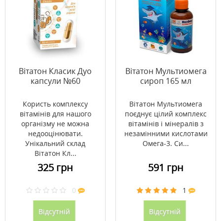
Вітатон Класик Дуо
Вітатон Мультиомега
капсули №60
сироп 165 мл
Користь комплексу
Вітатон Мультиомега
вітамінів для нашого
поєднує цілий комплекс
організму не можна
вітамінів і мінералів з
недооцінювати.
незамінними кислотами
Унікальний склад
Омега-3. Си...
Вітатон Кл...
325 грн
591 грн
0
1
Відсутній
Відсутній