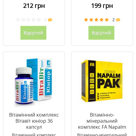
212 грн
199 грн
0
2
Відсутній
Відсутній
Вітамінний комплекс
Вітамінно-
Вітавіт юніор 36
мінеральний
капсул
комплекс FA Napalm
Pak 30 пакетиків
Вітамінний комплекс
Вітамінно-мінеральний