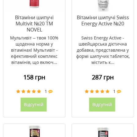
Вітаміни шипучі
Вітаміни шипучі Swiss
Multivit №20 ТМ
Energy Active №20
NOVEL
Мультивіт – твоя 100%
Swiss Energy Active -
щоденна норма у
швейцарська дієтична
вітамінах! Мультивіт -
добавка, представлена у
ефективний комплекс
формі шипучих таблеток,
вітамінів, що включ...
містить к...
158 грн
287 грн
1
1
Відсутній
Відсутній