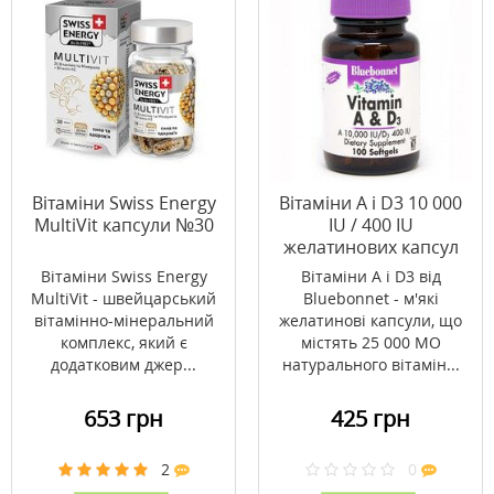
Вітаміни Swiss Energy
Вітаміни А і D3 10 000
MultiVit капсули №30
IU / 400 IU
желатинових капсул
№100
Вітаміни Swiss Energy
Вітаміни А і D3 від
MultiVit - швейцарський
Bluebonnet - м'які
вітамінно-мінеральний
желатинові капсули, що
комплекс, який є
містять 25 000 МО
додатковим джер...
натурального вітамін...
653 грн
425 грн
2
0