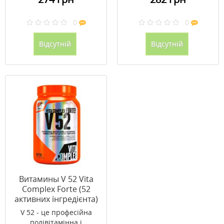
0
0
Відсутній
Відсутній
Витамины V 52 Vita
Complex Forte (52
активних інгредієнта)
60 таблеток
V 52 - це професійна
полівітамінна і