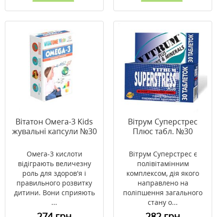
Вітатон Омега-3 Kids
Вітрум Суперстрес
жувальні капсули №30
Плюс табл. №30
Омега-3 кислоти
Вітрум Суперстрес є
відіграють величезну
полівітамінним
роль для здоров'я і
комплексом, дія якого
правильного розвитку
направлено на
дитини. Вони сприяють
поліпшення загального
...
стану о...
274 грн
282 грн