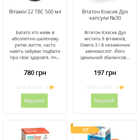
Вітамін’22 ТВС 500 мл
Вітатон Класик Дуо
капсули №30
Багато хто живе в
Вітатон Класик Дуо
абсолютно шаленому
містить 9 вітамінів,
ритмі життя, часто
Омега-3 і 8 незамінних
навіть забуває подбати
амінокислот. Його
про своє здоров'я. Ун...
ідеальний збалансов...
780 грн
197 грн
0
0
Відсутній
Відсутній
ХІТ