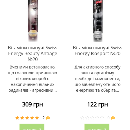
Вітаміни шипучі Swiss
Вітаміни шипучі Swiss
Energy Beauty Antiage
Energy Isosport №20
№20
Вченими встановлено,
Для активного способу
що головною причиною
життя організму
вікових хвороб є
необхідні компоненти,
накопичення вільних
що забезпечують його
радикалів - агресивни...
енергією та оберіга...
309 грн
122 грн
2
0