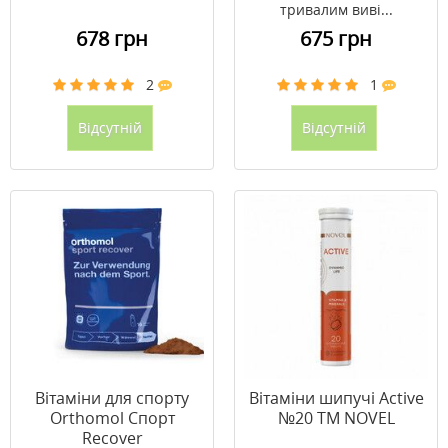
тривалим виві...
678 грн
675 грн
2
1
Відсутній
Відсутній
Вітаміни для спорту
Вітаміни шипучі Active
Orthomol Спорт
№20 ТМ NOVEL
Recover