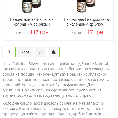
Пеловіталь актив гель з
Пеловіталь Енерджі гель
колоїдним сріблом і
з колоїдним сріблом і
камфорою
камфорою
117 грн
117 грн
146 грн
146 грн
Склад
Ultra Colloidal Silver – дієтична добавка від Source Natural,
що містить понад 10 частин на мільйон чистого колоїдного
срібла на порцію. Рекомендується в рамках комплексної
терапії при різних запальних захворюваннях, у гострій та
хронічній формі, а також для їх профілактики. Для
досягнення максимальної ефективності пропонується
зручна форма для застосування у вигляді спрею.
Колоїдне срібло (або гідрозоль срібла) не має запаху чи
кольору. Виготовляється з використанням унікального
процесу, що забезпечує однорідність, дрібний розмір