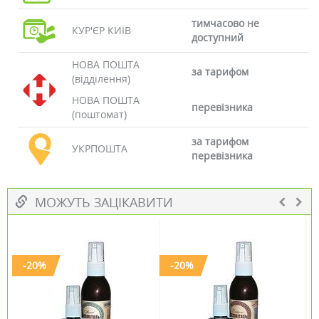
тимчасово не
КУР'ЄР КИЇВ
доступний
НОВА ПОШТА
за тарифом
(відділення)
НОВА ПОШТА
перевізника
(поштомат)
за тарифом
УКРПОШТА
перевізника
МОЖУТЬ ЗАЦІКАВИТИ
-20%
-20%