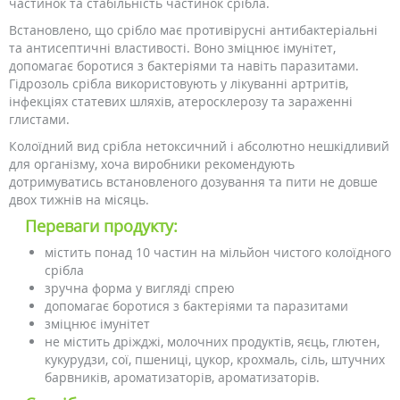
частинок та стабільність частинок срібла.
Встановлено, що срібло має противірусні антибактеріальні
та антисептичні властивості. Воно зміцнює імунітет,
допомагає боротися з бактеріями та навіть паразитами.
Гідрозоль срібла використовують у лікуванні артритів,
інфекціях статевих шляхів, атеросклерозу та зараженні
глистами.
Колоїдний вид срібла нетоксичний і абсолютно нешкідливий
для організму, хоча виробники рекомендують
дотримуватись встановленого дозування та пити не довше
двох тижнів на місяць.
Переваги продукту:
містить понад 10 частин на мільйон чистого колоїдного
срібла
зручна форма у вигляді спрею
допомагає боротися з бактеріями та паразитами
зміцнює імунітет
не містить дріжджі, молочних продуктів, яєць, глютен,
кукурудзи, сої, пшениці, цукор, крохмаль, сіль, штучних
барвників, ароматизаторів, ароматизаторів.