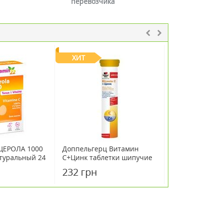
перевозчика
ХИТ
ЦЕРОЛА 1000
Доппельгерц Витамин
Доппельгерц
туральный 24
С+Цинк таблетки шипучие
Фолиевая кис
№15
Витамины В6
232 грн
311 грн
таблетки №3