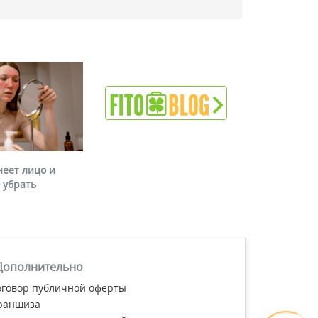
неет лицо и
 убрать
Дополнительно
оговор публичной оферты
раншиза