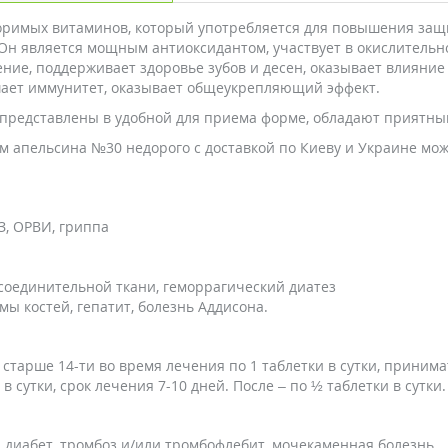
воримых витаминов, который употребляется для повышения защи
 Он является мощным антиоксидантом, участвует в окислительн
ение, поддерживает здоровье зубов и десен, оказывает влияние
шает иммунитет, оказывает общеукрепляющий эффект.
 представлены в удобной для приема форме, обладают приятны
ом апельсина №30 недорого с доставкой по Киеву и Украине мо
З, ОРВИ, гриппа
соединительной ткани, геморрагический диатез
ы костей, гепатит, болезнь Аддисона.
старше 14-ти во время лечения по 1 таблетки в сутки, принима
 сутки, срок лечения 7-10 дней. После – по ½ таблетки в сутки.
й диабет, тромбоз и/или тромбофлебит, мочекаменная болезнь.