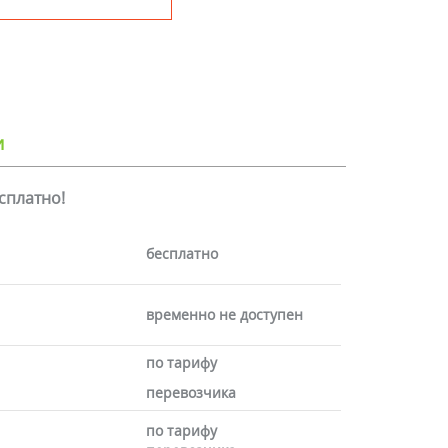
и
есплатно!
бесплатно
временно не доступен
по тарифу
перевозчика
по тарифу