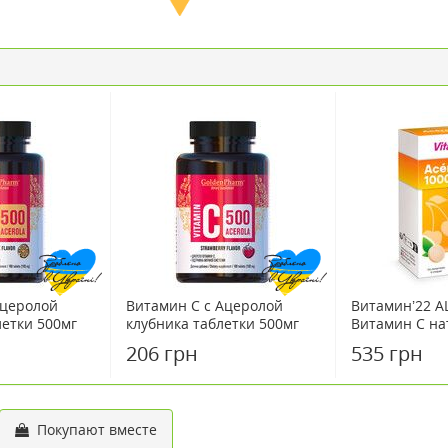
Ацеролой
Витамин С с Ацеролой
Витамин’22 А
летки 500мг
клубника таблетки 500мг
Витамин С на
№100
таблетки
206 грн
535 грн
Покупают вместе