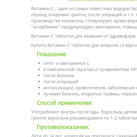
Витамин С - один из самых известных водораст
период эпидемии гриппа, после операций и т.п.
производстве коллагена, стимулирует кроветвор
"аскорбинки" предупреждает авитаминоз, повы
Витамин С таблетки для жевания от Здравофарм
Купить Витамин С таблетки для жевания со вкус
Показания:
гипо- и авитаминоз С
в комплексной терапии и профилактике ОР
после болезни
после операций
интоксикации, кровотечения, заболевания 
лучевая болезнь, открытые травмы, перелом
Способ применения:
Употребляют внутрь после еды. Взрослым, детям 
гриппе взрослым рекомендовано по 1-2 таблетки в
Противопоказания:
Дети до 14 лет, аллергия на препарата, сахарны