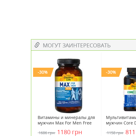
МОГУТ ЗАИНТЕРЕСОВАТЬ
-30%
-30%
Витамины и минералы для
Мультивитам
мужчин Max For Men Free
мужчин Core D
Iron Country Life 120
ТМ Кантри Ла
1180 грн
811
1686 грн
1158 грн
таблеток
Life