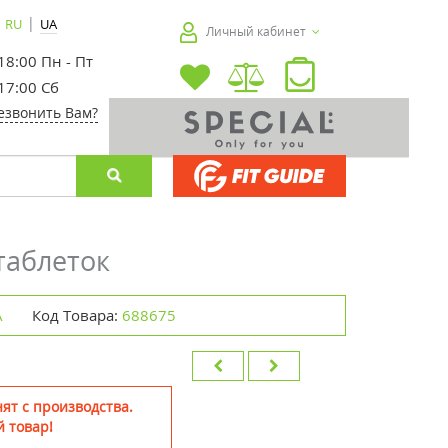
|
RU
UA
Личный кабинет
 18:00 Пн - Пт
 17:00 Сб
езвонить Вам?
таблеток
А
Код Товара:
688675
ят с производства.
 товар!