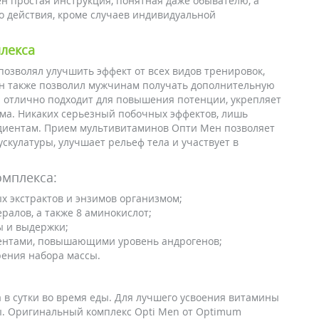
н простая инструкция, понятная даже обывателю, а
о действия, кроме случаев индивидуальной
лекса
позволял улучшить эффект от всех видов тренировок,
Он также позволил мужчинам получать дополнительную
n отлично подходит для повышения потенции, укрепляет
ма. Никаких серьезный побочных эффектов, лишь
диентам. Прием мультивитаминов Опти Мен позволяет
скулатуры, улучшает рельеф тела и участвует в
омплекса:
х экстрактов и энзимов организмом;
ралов, а также 8 аминокислот;
ы и выдержки;
ентами, повышающими уровень андрогенов;
ения набора массы.
а в сутки во время еды. Для лучшего усвоения витамины
ы. Оригинальный комплекс Opti Men от Optimum