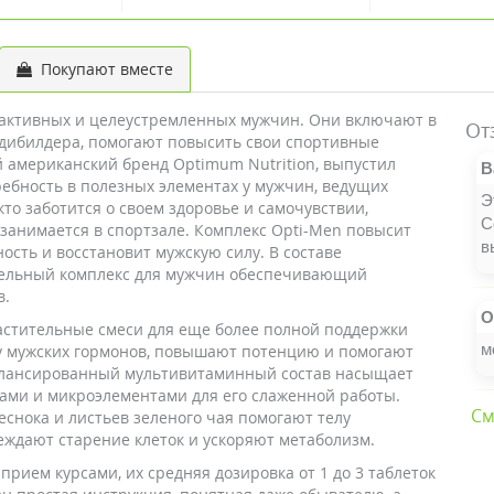
Покупают вместе
 активных и целеустремленных мужчин. Они включают в
От
одибилдера, помогают повысить свои спортивные
 американский бренд Optimum Nutrition, выпустил
В
ебность в полезных элементах у мужчин, ведущих
Э
то заботится о своем здоровье и самочувствии,
С
занимается в спортзале. Комплекс Opti-Men повысит
в
ость и восстановит мужскую силу. В составе
тельный комплекс для мужчин обеспечивающий
в.
О
астительные смеси для еще более полной поддержки
м
у мужских гормонов, повышают потенцию и помогают
алансированный мультивитаминный состав насыщает
ами и микроэлементами для его слаженной работы.
См
еснока и листьев зеленого чая помогают телу
еждают старение клеток и ускоряют метаболизм.
ием курсами, их средняя дозировка от 1 до 3 таблеток