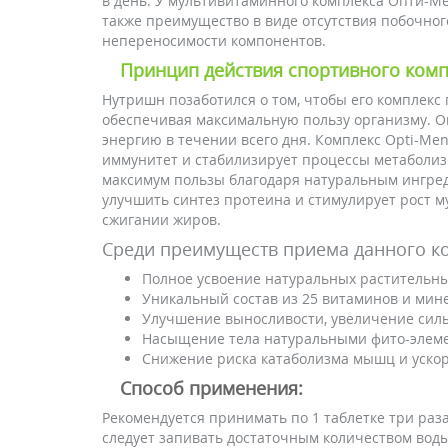
в день. У мультивитаминного комплекса Опти-Ме
также преимущество в виде отсутствия побочног
непереносимости компонентов.
Принцип действия спортивного комп
Нутришн позаботился о том, чтобы его комплекс 
обеспечивая максимальную пользу организму. 
энергию в течении всего дня. Комплекс Opti-Me
иммунитет и стабилизирует процессы метаболиз
максимум пользы благодаря натуральным ингре
улучшить синтез протеина и стимулирует рост му
сжигании жиров.
Среди преимуществ приема данного к
Полное усвоение натуральных растительны
Уникальный состав из 25 витаминов и мине
Улучшение выносливости, увеличение сил
Насыщение тела натуральными фито-элем
Снижение риска катаболизма мышц и ускор
Способ применения:
Рекомендуется принимать по 1 таблетке три раз
следует запивать достаточным количеством вод