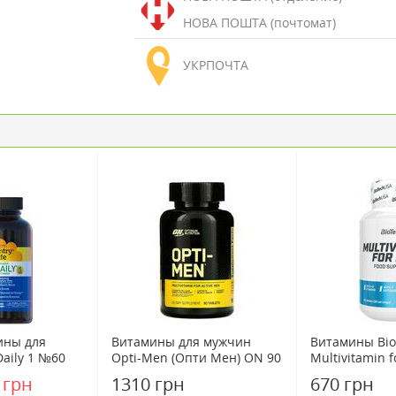
НОВА ПОШТА (почтомат)
УКРПОЧТА
ины для
Витамины для мужчин
Витамины Bio
aily 1 №60
Opti-Men (Опти Мен) ON 90
Multivitamin 
йф / Country
таблеток
таблеток
 грн
1310 грн
670 грн