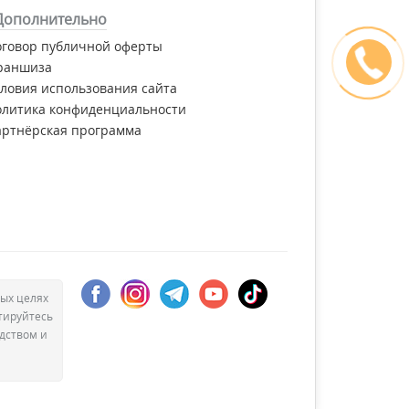
Дополнительно
оговор публичной оферты
раншиза
ловия использования сайта
олитика конфиденциальности
артнёрская программа
ых целях
тируйтесь
дством и