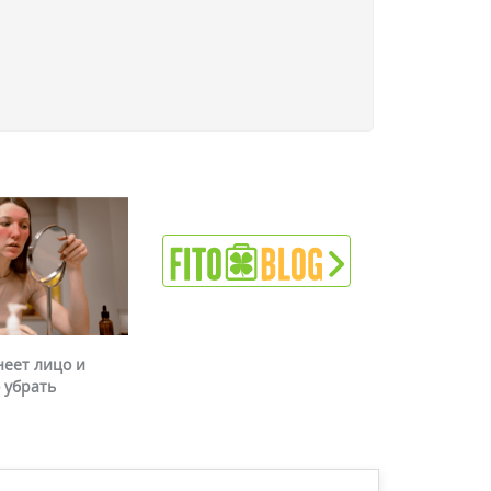
неет лицо и
 убрать