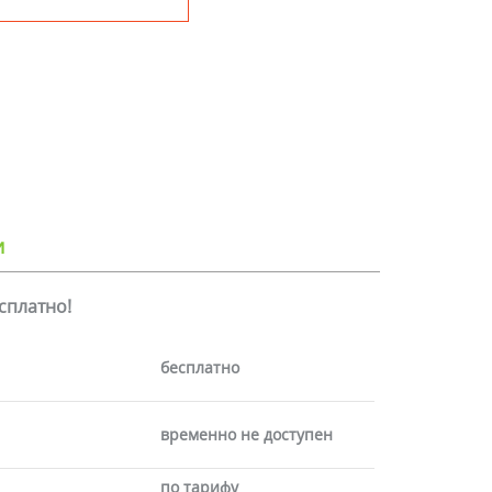
и
есплатно!
бесплатно
временно не доступен
по тарифу