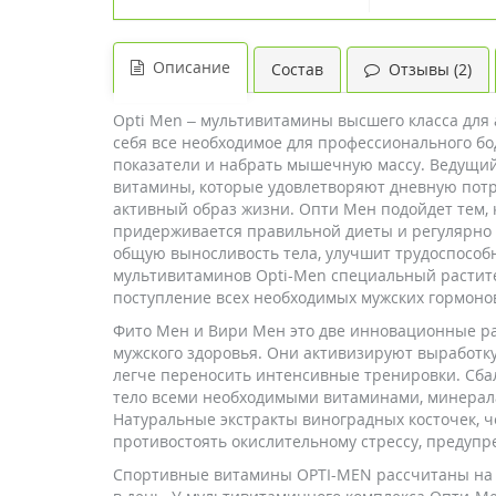
Описание
Состав
Отзывы (2)
Opti Men – мультивитамины высшего класса для
себя все необходимое для профессионального б
показатели и набрать мышечную массу. Ведущий
витамины, которые удовлетворяют дневную потр
активный образ жизни. Опти Мен подойдет тем, к
придерживается правильной диеты и регулярно 
общую выносливость тела, улучшит трудоспособн
мультивитаминов Opti-Men специальный расти
поступление всех необходимых мужских гормоно
Фито Мен и Вири Мен это две инновационные р
мужского здоровья. Они активизируют выработк
легче переносить интенсивные тренировки. Сб
тело всеми необходимыми витаминами, минерал
Натуральные экстракты виноградных косточек, ч
противостоять окислительному стрессу, предупр
Спортивные витамины OPTI-MEN рассчитаны на пр