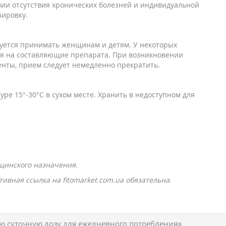
овии отсутствия хронических болезней и индивидуальной
ировку.
дуется принимать женщинам и детям. У некоторых
ия на составляющие препарата. При возникновении
енты, прием следует немедленно прекратить.
ре 15°-30°С в сухом месте. Хранить в недоступном для
цинского назначения.
ивная ссылка на fitomarket.com.ua обязательна.
 суточную дозу для ежедневного потребления»