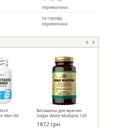
перевозчика
по тарифу
перевозчика
tech
Витамины для мужчин
Поливитамин
for Men 60
Solgar (Male Multiple) 120
Animal Pak со
таблеток
апельсина по
1872 грн
2150 грн