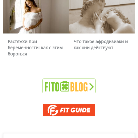
Что такое афродизиаки и
Почему краснеет
 как с этим
как они действуют
можно ли это уб