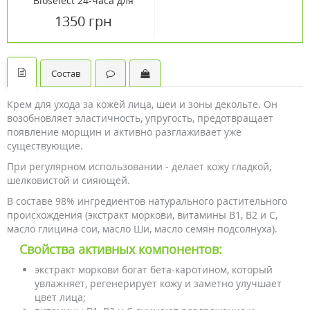
Bioselect 24-часа для
лица против морщин 50
1350 грн
мл
Состав
Крем для ухода за кожей лица, шеи и зоны декольте. Он
возобновляет эластичность, упругость, предотвращает
появление морщин и активно разглаживает уже
существующие.
При регулярном использовании - делает кожу гладкой,
шелковистой и сияющей.
В составе 98% ингредиентов натурального растительного
происхождения (экстракт моркови, витамины В1, В2 и С,
масло глицина сои, масло Ши, масло семян подсолнуха).
Свойства активных компонентов:
экстракт моркови богат бета-каротином, который
увлажняет, регенерирует кожу и заметно улучшает
цвет лица;