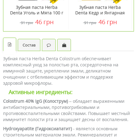
Зубная паста Herba
Зубная паста Herba
Denta Уголь и Мята 100 г
Denta Кедр и Янтарная
кислота 100 г
46 грн
46 грн
91 грн
91 грн
Состав
Зубная паста Herba Denta Colostrum обеспечивает
комплексный уход за полостью рта, сосредоточена на
иммунной защите, укреплении эмали, деликатном
очищении с отбеливающим эффектом и поддержке
здоровой микрофлоры.
Активные ингредиенты:
Colostrum 40% IgG (Колострум)
– обладает выраженными
антибактериальными, противогрибковыми и
противовоспалительными свойствами. Повышает местный
иммунитет полости рта и защищает десны от воспаления.
Hydroxyapatite (Гидроксиапатит)
- является основным
строительным материалом эмали. Реминерализует и