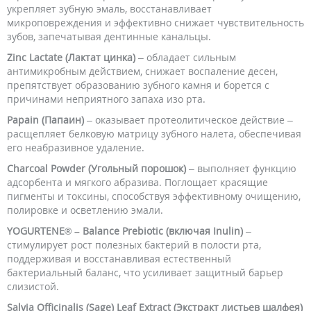
укрепляет зубную эмаль, восстанавливает
микроповреждения и эффективно снижает чувствительность
зубов, запечатывая дентинные канальцы.
Zinc Lactate (Лактат цинка)
– обладает сильным
антимикробным действием, снижает воспаление десен,
препятствует образованию зубного камня и борется с
причинами неприятного запаха изо рта.
Papain (Папаин)
– оказывает протеолитическое действие –
расщепляет белковую матрицу зубного налета, обеспечивая
его неабразивное удаление.
Charcoal Powder (Угольный порошок)
– выполняет функцию
адсорбента и мягкого абразива. Поглощает красящие
пигменты и токсины, способствуя эффективному очищению,
полировке и осветлению эмали.
YOGURTENE® – Balance Prebiotic (включая Inulin)
–
стимулирует рост полезных бактерий в полости рта,
поддерживая и восстанавливая естественный
бактериальный баланс, что усиливает защитный барьер
слизистой.
Salvia Officinalis (Sage) Leaf Extract (Экстракт листьев шалфея)