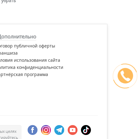
 убрать
Дополнительно
оговор публичной оферты
раншиза
ловия использования сайта
олитика конфиденциальности
артнёрская программа
ых целях
тируйтесь