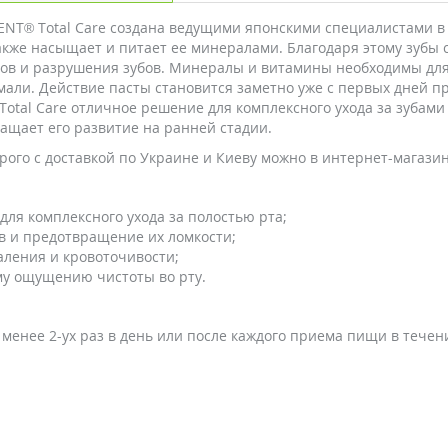
NT® Total Care создана ведущими японскими специалистами в 
также насыщает и питает ее минералами. Благодаря этому зубы
ов и разрушения зубов. Минералы и витамины необходимы для 
ли. Действие пасты становится заметно уже с первых дней п
tal Care отличное решение для комплексного ухода за зубами 
ащает его развитие на ранней стадии.
дорого с доставкой по Украине и Киеву можно в интернет-магази
ля комплексного ухода за полостью рта;
в и предотвращение их ломкости;
аления и кровоточивости;
му ощущению чистоты во рту.
 менее 2-ух раз в день или после каждого приема пищи в течени