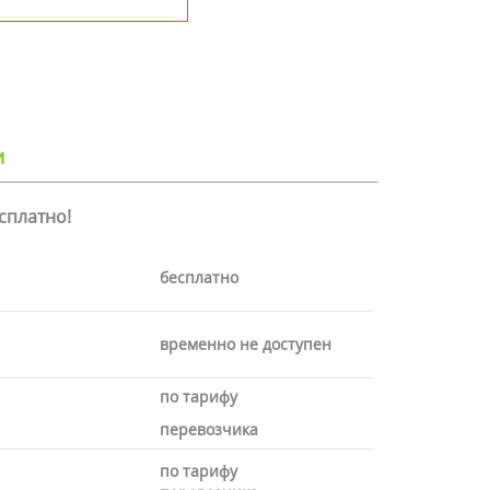
и
есплатно!
бесплатно
временно не доступен
по тарифу
перевозчика
по тарифу