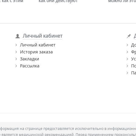
 как с этим
как они действуют
можно ли это
Личный кабинет
Личный кабинет
Д
История заказа
Ф
Закладки
Ус
Рассылка
П
П
формация на странице предоставляется исключительно в информационн
е является медицинской рекомендацией. Перед применением проконсуль