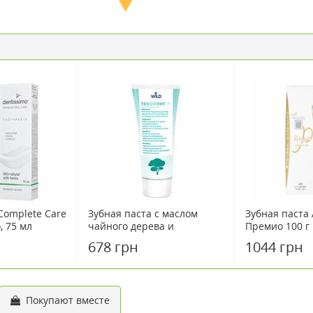
Complete Care
Зубная паста c маслом
Зубная паста
, 75 мл
чайного дерева и
Премио 100 г
фторидом Tebodont-F 75 мл
678 грн
1044 грн
Покупают вместе