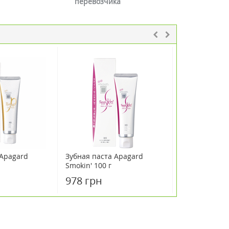
перевозчика
 Apagard
Зубная паста Apagard
Зубная паста
Smokin' 100 г
пломбирующа
Sensitive 60 г
978 грн
745 грн