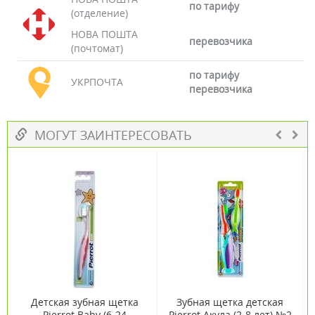
по тарифу
(отделение)
НОВА ПОШТА
перевозчика
(почтомат)
по тарифу
УКРПОЧТА
перевозчика
МОГУТ ЗАИНТЕРЕСОВАТЬ
Детская зубная щетка
Зубная щетка детская
Pierrot Baby (6-24
Pierrot Акула (2-8 лет) №2