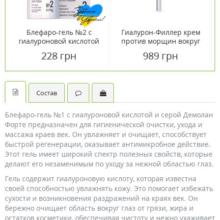
Блефаро-гель №2 с
Гиалурон-Филлер крем
гиалуроновой кислотой
против морщин вокруг
и пептидами Демолан
глаз ТМ Эуцерин/Eucerin
228 грн
989 грн
Форте / Demolan Forte®
15 мл
20 мл
Состав
Блефаро-гель №1 с гиалуроновой кислотой и серой Демолан
Форте предназначен для гигиенической очистки, ухода и
массажа краев век. Он увлажняет и очищает, способствует
быстрой регенерации, оказывает антимикробное действие.
Этот гель имеет широкий спектр полезных свойств, которые
делают его незаменимым по уходу за нежной областью глаз.
Гель содержит гиалуроновую кислоту, которая известна
своей способностью увлажнять кожу. Это помогает избежать
сухости и возникновения раздражений на краях век. Он
бережно очищает область вокруг глаз от грязи, жира и
остатков косметики, обеспечивая чистоту и нежно ухаживает