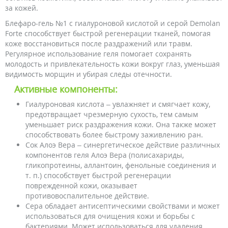
за кожей.
Блефаро-гель №1 с гиалуроновой кислотой и серой Demolan
Forte способствует быстрой регенерации тканей, помогая
коже восстановиться после раздражений или травм.
Регулярное использование геля помогает сохранять
молодость и привлекательность кожи вокруг глаз, уменьшая
видимость морщин и убирая следы отечности.
Активные компоненты:
Гиалуроновая кислота – увлажняет и смягчает кожу,
предотвращает чрезмерную сухость, тем самым
уменьшает риск раздражения кожи. Она также может
способствовать более быстрому заживлению ран.
Сок Алоэ Вера – синергетическое действие различных
компонентов геля Алоэ Вера (полисахариды,
гликопротеины, аллантоин, фенольные соединения и
т. п.) способствует быстрой регенерации
поврежденной кожи, оказывает
противовоспалительное действие.
Сера обладает антисептическими свойствами и может
использоваться для очищения кожи и борьбы с
бактериями. Может использоваться для удаления