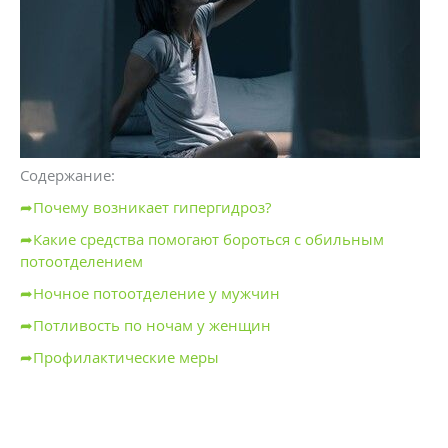
Содержание:
➦Почему возникает гипергидроз?
➦Какие средства помогают бороться с обильным
потоотделением
➦Ночное потоотделение у мужчин
➦Потливость по ночам у женщин
➦Профилактические меры