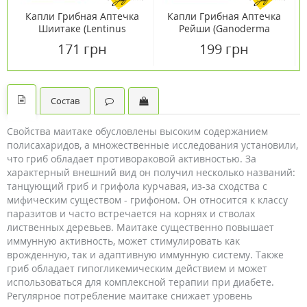
Капли Грибная Аптечка
Капли Грибная Аптечка
Шиитаке (Lentinus
Рейши (Ganoderma
edodes) 50мл
lucidum) 50 мл
171 грн
199 грн
Состав
Свойства маитаке обусловлены высоким содержанием
полисахаридов, а множественные исследования установили,
что гриб обладает противораковой активностью. За
характерный внешний вид он получил несколько названий:
танцующий гриб и грифола курчавая, из-за сходства с
мифическим существом - грифоном. Он относится к классу
паразитов и часто встречается на корнях и стволах
лиственных деревьев. Маитаке существенно повышает
иммунную активность, может стимулировать как
врожденную, так и адаптивную иммунную систему. Также
гриб обладает гипогликемическим действием и может
использоваться для комплексной терапии при диабете.
Регулярное потребление маитаке снижает уровень