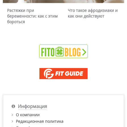
Что такое афродизиаки и
Почему краснеет лицо 
 этим
как они действуют
можно ли это убрать
Информация
О компании
Редакционная политика