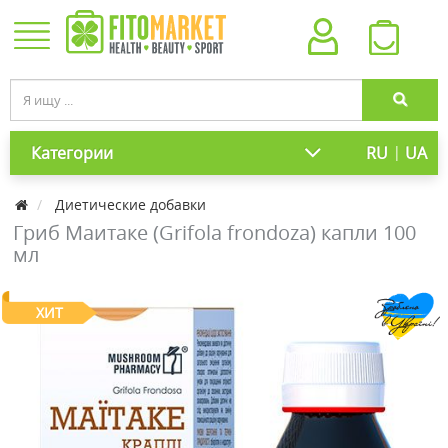
|
Категории
RU
UA
Диетические добавки
Гриб Маитаке (Grifola frondoza) капли 100
мл
ХИТ