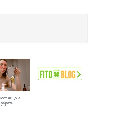
неет лицо и
 убрать