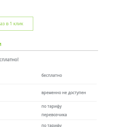
аз в 1 клик
и
есплатно!
бесплатно
временно не доступен
по тарифу
перевозчика
по тарифу