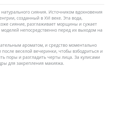
й натурального сияния. Источником вдохновения
грии, созданный в XVI веке. Эта вода,
коже сияние, разглаживает морщины и сужает
а моделей непосредственно перед их выходом на
екательным ароматом, и средство моментально
 и после веселой вечеринки, чтобы взбодриться и
ить поры и разгладить черты лица. За кулисами
дры для закрепления макияжа.