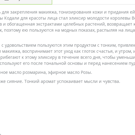
ь для закрепления макияжа, тонизирования кожи и придания е
Кодали для красоты лица стал эликсир молодости королевы Вен
в и обогащенная экстрактами целебных растений, возвращает 
яж, поэтому ею пользуются на модных показах, распыляя на лиц
 с удовольствием пользуются этим продуктом с тонким, привл
 макияжа, воспринимает этот уход как глоток счастья, и утром,
рибегают к этому эликсиру в течение всего дня, чтобы уменьш
пользуют его после тональной основы и перед нанесением пу
ное масло розмарина, эфирное масло Розы.
же сияние. Тонкий аромат успокаивает мысли и чувства.
я.