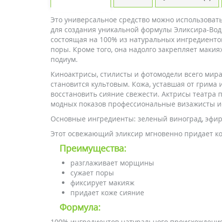
Это универсальное средство можно использоват
для создания уникальной формулы Эликсира-Воды 
состоящая на 100% из натуральных ингредиенто
поры. Кроме того, она надолго закрепляет маки
подиум.
Киноактрисы, стилисты и фотомодели всего мира
становится культовым. Кожа, уставшая от грима и
восстановить сияние свежести. Актрисы театра п
модных показов профессиональные визажисты ис
Основные ингредиенты: зеленый виноград, эфир
Этот освежающий эликсир мгновенно придает ко
Преимущества:
разглаживает морщины
сужает поры
фиксирует макияж
придает коже сияние
Формула:
100% ингредиентов натурального происхождени