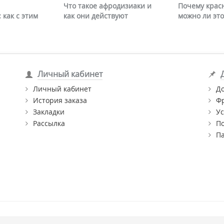
Что такое афродизиаки и
Почему крас
 как с этим
как они действуют
можно ли это
Личный кабинет
Личный кабинет
Д
История заказа
Ф
Закладки
Ус
Рассылка
П
П