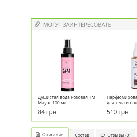
МОГУТ ЗАИНТЕРЕСОВАТЬ
Душистая вода Розовая TM
Парфюмирова
Mayur 100 мл
для тела и вол
"Восточное з
84 грн
510 грн
100 мл
Описание
Состав
Отзывы (0)