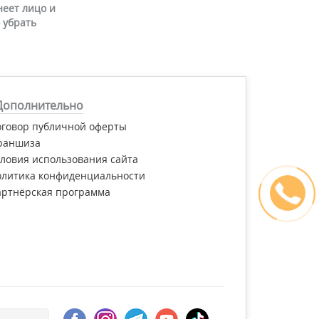
неет лицо и
 убрать
Дополнительно
оговор публичной оферты
раншиза
ловия использования сайта
олитика конфиденциальности
артнёрская программа