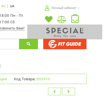
|
RU
UA
Личный кабинет
 18:00 Пн - Пт
 17:00 Сб
езвонить Вам?
л
нция
Код Товара:
693910