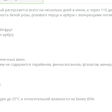
ый распускается всего на несколько дней в июне, а через 110 д
нность белой розы, розового перца и арбуза с волнующими нота
ейпфрут
и арбуз)
лнечных ванн.
в нем не содержится парабенов, феноксиэтанола, фталатов, мин
.
уре до 25°C и относительной влажности не более 85%.