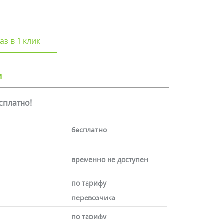
аз в 1 клик
и
есплатно!
бесплатно
временно не доступен
по тарифу
перевозчика
по тарифу