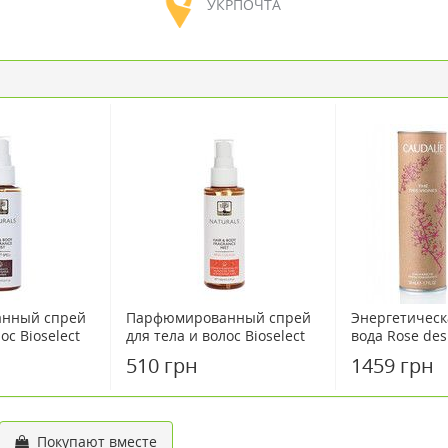
УКРПОЧТА
нный спрей
Парфюмированный спрей
Энергетическ
ос Bioselect
для тела и волос Bioselect
вода Rose des
аклинание"
"Пина колада" 100 мл
Caudalie 50 м
510 грн
1459 грн
Покупают вместе