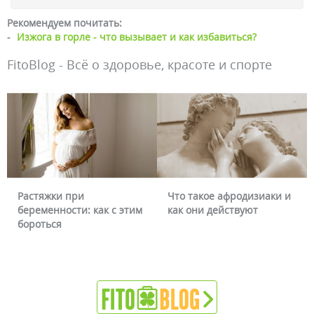
Рекомендуем почитать:
-
Изжога в горле - что вызывает и как избавиться?
FitoBlog - Всё о здоровье, красоте и спорте
Что такое афродизиаки и
Почему краснеет лицо и
м
как они действуют
можно ли это убрать