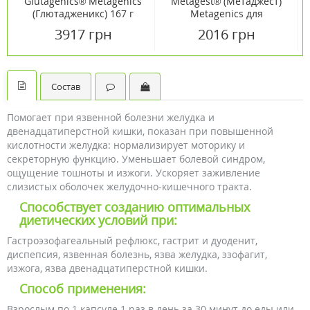
Glutagenics® Metagenics
Metagest® (Метаджест)
(Глютадженикс) 167 г
Metagenics для
улучшения
3917 грн
2016 грн
пищеварения 90
таблеток
Состав
Помогает при язвенной болезни желудка и
двенадцатиперстной кишки, показан при повышенной
кислотности желудка: нормализирует моторику и
секреторную функцию. Уменьшает болевой синдром,
ощущение тошноты и изжоги. Ускоряет заживление
слизистых оболочек желудочно-кишечного тракта.
Способствует созданию оптимальных
диетических условий при:
Гастроэзофагеальный рефлюкс, гастрит и дуоденит,
диспепсия, язвенная болезнь, язва желудка, эзофагит,
изжога, язва двенадцатиперстной кишки.
Способ применения:
Взрослым по 1 капсуле 1 раз в день за 30 минут до еды или