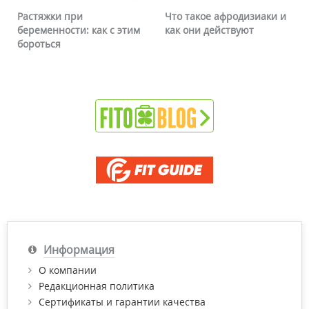
стяжки при
Что такое афродизиаки и
Почем
ременности: как с этим
как они действуют
можно
роться
Информация
О компании
Редакционная политика
Сертификаты и гарантии качества