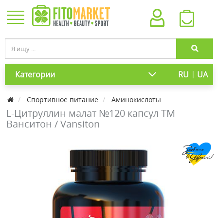
|
Категории
RU
UA
Спортивное питание
Аминокислоты
L-Цитруллин малат №120 капсул ТМ
Ванситон / Vansiton