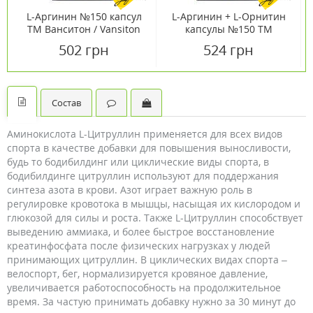
L-Аргинин №150 капсул
L-Аргинин + L-Орнитин
ТМ Ванситон / Vansiton
капсулы №150 ТМ
Ванситон / Vansiton
502 грн
524 грн
Состав
Аминокислота L-Цитруллин применяется для всех видов
спорта в качестве добавки для повышения выносливости,
будь то бодибилдинг или циклические виды спорта, в
бодибилдинге цитруллин используют для поддержания
синтеза азота в крови. Азот играет важную роль в
регулировке кровотока в мышцы, насыщая их кислородом и
глюкозой для силы и роста. Также L-Цитруллин способствует
выведению аммиака, и более быстрое восстановление
креатинфосфата после физических нагрузках у людей
принимающих цитруллин. В циклических видах спорта –
велоспорт, бег, нормализируется кровяное давление,
увеличивается работоспособность на продолжительное
время. За частую принимать добавку нужно за 30 минут до