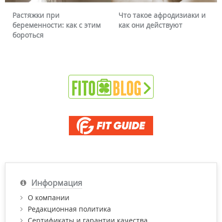
при
Что такое афродизиаки и
Почему красн
ти: как с этим
как они действуют
можно ли это
Информация
О компании
Редакционная политика
Сертификаты и гарантии качества