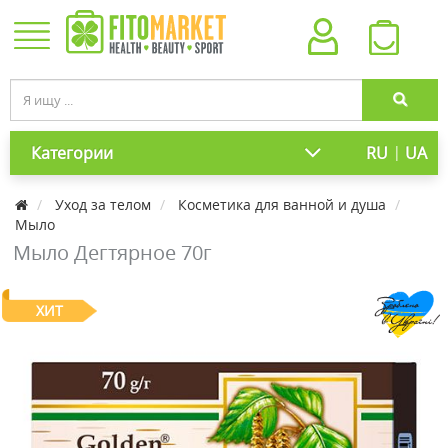
|
Категории
RU
UA
Уход за телом
Косметика для ванной и душа
Мыло
Мыло Дегтярное 70г
ХИТ