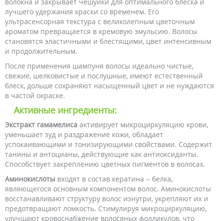
волокна и закрывает чешуйки для оптимального блеска и
лучшего удержания краски со временем. Его
ультрасенсорная текстура с великолепным цветочным
ароматом превращается в кремовую эмульсию. Волосы
становятся эластичными и блестящими, цвет интенсивным
и продолжительным.
После применения шампуня волосы идеально чистые,
свежие, шелковистые и послушные, имеют естественный
блеск, дольше сохраняют насыщенный цвет и не нуждаются
в частой окраске.
Активные ингредиенты:
Экстракт гамамелиса
активирует микроциркуляцию крови,
уменьшает зуд и раздражение кожи, обладает
успокаивающими и тонизирующими свойствами. Содержит
танины и антоцианы, действующие как антиоксиданты.
Способствует закреплению цветных пигментов в волосах.
Аминокислоты
входят в состав кератина – белка,
являющегося основным компонентом волос. Аминокислоты
восстанавливают структуру волос изнутри, укрепляют их и
предотвращают ломкость. Стимулируя микроциркуляцию,
улучшают кровоснабжение волосяных фолликулов, что