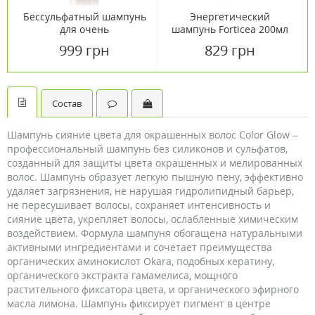
Бессульфатный шампунь
Энергетический
для очень
шампунь Forticea 200мл
поврежденных волос
999 грн
829 грн
Absolue Keratine 200 мл
Состав
Шампунь сияние цвета для окрашенных волос Color Glow –
профессиональный шампунь без силиконов и сульфатов,
созданный для защиты цвета окрашенных и мелированных
волос. Шампунь образует легкую пышную пену, эффективно
удаляет загрязнения, не нарушая гидролипидный барьер,
не пересушивает волосы, сохраняет интенсивность и
сияние цвета, укрепляет волосы, ослабленные химическим
воздействием. Формула шампуня обогащена натуральными
активными ингредиентами и сочетает преимущества
органических аминокислот Okara, подобных кератину,
органического экстракта гамамелиса, мощного
растительного фиксатора цвета, и органического эфирного
масла лимона. Шампунь фиксирует пигмент в центре