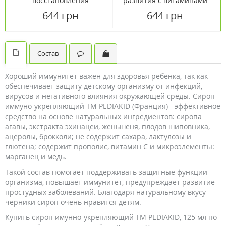
восстановления
развития с витаминами
аппетита и физического
и олигоэлементами ТМ
644 грн
644 грн
тонуса ТМ PEDIAKID, 125
PEDIAKID, 125 мл
мл
Состав
Хороший иммунитет важен для здоровья ребенка, так как
обеспечивает защиту детскому организму от инфекций,
вирусов и негативного влияния окружающей среды. Сироп
иммуно-укрепляющий ТМ PEDIAKID (Франция) - эффективное
средство на основе натуральных ингредиентов: сиропа
агавы, экстракта эхинацеи, женьшеня, плодов шиповника,
ацеролы, брокколи; не содержит сахара, лактулозы и
глютена; содержит прополис, витамин С и микроэлементы:
марганец и медь.
Такой состав помогает поддерживать защитные функции
организма, повышает иммунитет, предупреждает развитие
простудных заболеваний. Благодаря натуральному вкусу
черники сироп очень нравится детям.
Купить сироп имунно-укрепляющий ТМ PEDIAKID, 125 мл по