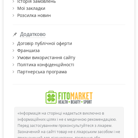
Історія замовлень
герані, евкаліпта).
Мої закладки
Підсилюють статевий потяг (олія бергамота, герані,
Розсилка новин
жасмину, кориці, мірри, іланг-ілангу, ванілі, імбирне і
гвоздикове).
Глистогінні властивості (олія чебрецю).
Додатково
Жовчогінний вплив (олія ромашкова, фенхелю, рожеве,
апельсинове, розмарину).
Договір публічної оферти
Допомагають при захворюваннях серця (ефірна олія
Франшиза
гісопу, розмарину).
Умови використання сайту
Політика конфіденційності
Партнерська програма
«Інформація на сторінці надається виключно в
інформаційних цілях і не є медичною рекомендацією.
Перед застосуванням проконсультуйтеся з лікарем.
Як застосовувати ефірні олії?
Зазначений на сайті товар не є лікарським засобом і не
призначений для діагностики, лікування або