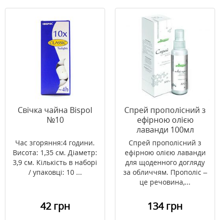
Свічка чайна Bispol
Спрей прополісний з
№10
ефірною олією
лаванди 100мл
Час згоряння:4 години.
Спрей прополісний з
Висота: 1,35 см. Діаметр:
ефірною олією лаванди
3,9 см. Кількість в наборі
для щоденного догляду
/ упаковці: 10 ...
за обличчям. Прополіс –
це речовина,...
42 грн
134 грн