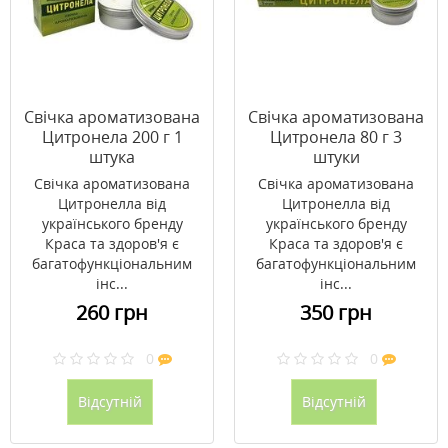
Свічка ароматизована
Свічка ароматизована
Цитронела 200 г 1
Цитронела 80 г 3
штука
штуки
Свічка ароматизована
Свічка ароматизована
Цитронелла від
Цитронелла від
українського бренду
українського бренду
Краса та здоров'я є
Краса та здоров'я є
багатофункціональним
багатофункціональним
інс...
інс...
260 грн
350 грн
0
0
Відсутній
Відсутній