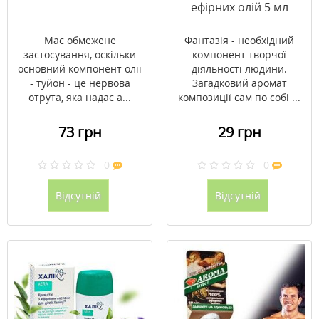
ефірних олій 5 мл
Має обмежене
Фантазія - необхідний
застосування, оскільки
компонент творчої
основний компонент олії
діяльності людини.
- туйон - це нервова
Загадковий аромат
отрута, яка надає а...
композиції сам по собі ...
73 грн
29 грн
0
0
Відсутній
Відсутній