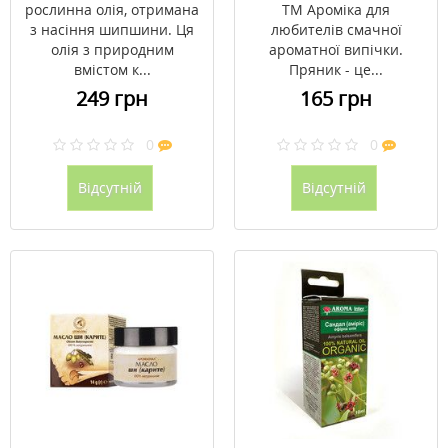
рослинна олія, отримана
ТМ Ароміка для
з насіння шипшини. Ця
любителів смачної
олія з природним
ароматної випічки.
вмістом к...
Пряник - це...
249 грн
165 грн
0
0
Відсутній
Відсутній