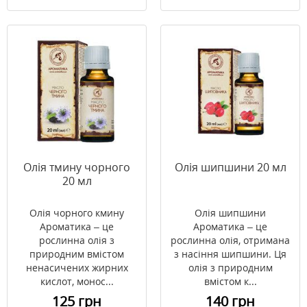
Олія тмину чорного
Олія шипшини 20 мл
20 мл
Олія чорного кмину
Олія шипшини
Ароматика – це
Ароматика – це
рослинна олія з
рослинна олія, отримана
природним вмістом
з насіння шипшини. Ця
ненасичених жирних
олія з природним
кислот, монос...
вмістом к...
125 грн
140 грн