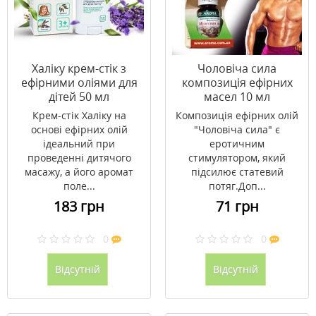
Халіку крем-стік з
Чоловіча сила
ефірними оліями для
композиція ефірних
дітей 50 мл
масел 10 мл
Крем-стік Халіку на
Композиція ефірних олій
основі ефірних олій
"Чоловіча сила" є
ідеальний при
еротичним
проведенні дитячого
стимулятором, який
масажу, а його аромат
підсилює статевий
поле...
потяг.Доп...
183 грн
71 грн
0
0
Відсутній
Відсутній