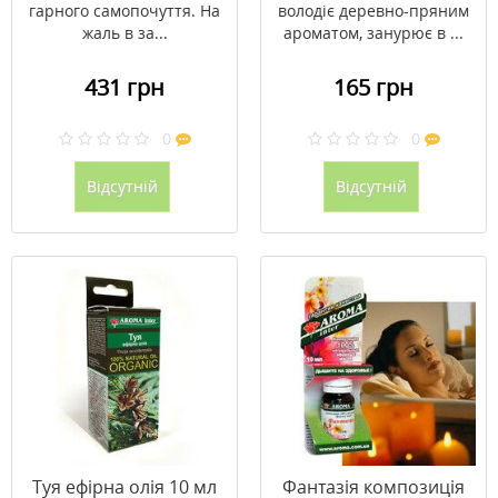
гарного самопочуття. На
володіє деревно-пряним
жаль в за...
ароматом, занурює в ...
431 грн
165 грн
0
0
Відсутній
Відсутній
Туя ефірна олія 10 мл
Фантазія композиція