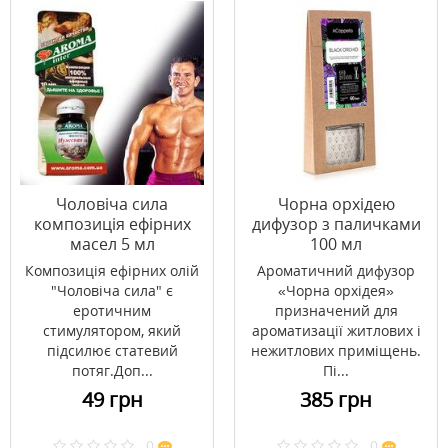
Чоловіча сила
Чорна орхідею
композиція ефірних
дифузор з паличками
масел 5 мл
100 мл
Композиція ефірних олій
Ароматичний дифузор
"Чоловіча сила" є
«Чорна орхідея»
еротичним
призначений для
стимулятором, який
ароматизації житлових і
підсилює статевий
нежитлових приміщень.
потяг.Доп...
Пі...
49 грн
385 грн
0
0