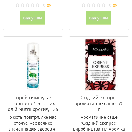
0
0
Відсутній
Відсутній
Спрей-очищувач
Східний експрес
повітря 77 ефірних
ароматичне саше, 70
олій NutriExpert®, 125
г
мл
Якість повітря, яке нас
Ароматичне саше
оточує, має велике
"Східний експрес"
значення для здоров'я і
виробництва ТМ Ароміка