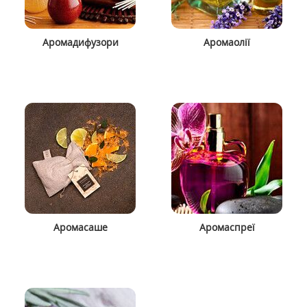
Аромадифузори
Аромаолії
Аромасаше
Аромаспреї