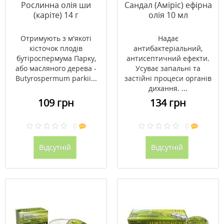
Рослинна олія ши
Сандал (Аміріс) ефірна
(каріте) 14 г
олія 10 мл
Отримують з м'якоті
Надає
кісточок плодів
антибактеріальний,
бутіроспермума Парку,
антисептичний ефекти.
або масляного дерева -
Усуває запальні та
Butyrospermum parkii...
застійні процеси органів
дихання. ...
109 грн
134 грн
0
0
Відсутній
Відсутній