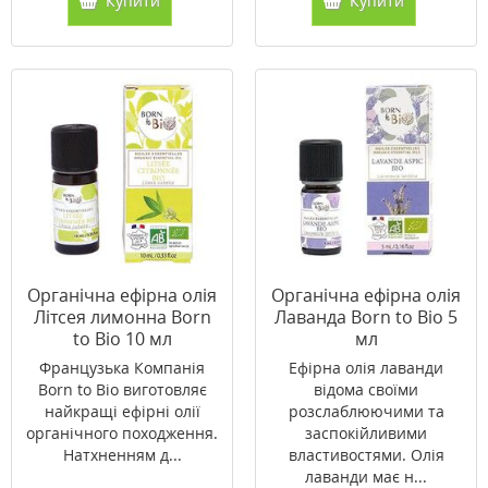
Купити
Купити
Органічна ефірна олія
Органічна ефірна олія
Літсея лимонна Born
Лаванда Born to Bio 5
to Bio 10 мл
мл
Французька Компанія
Ефірна олія лаванди
Born to Bio виготовляє
відома своїми
найкращі ефірні олії
розслаблюючими та
органічного походження.
заспокійливими
Натхненням д...
властивостями. Олія
лаванди має н...