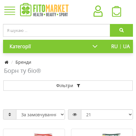
|
Категорії
RU
UA
Бренди
Борн ту біо®
Фільтри