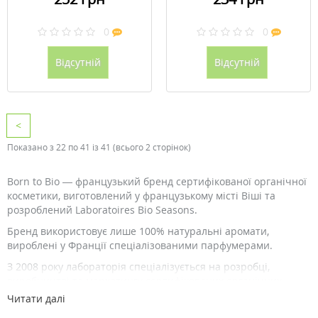
0
0
Відсутній
Відсутній
<
Показано з 22 по 41 із 41 (всього 2 сторінок)
Born to Bio — французький бренд сертифікованої органічної
косметики, виготовлений у французькому місті Віші та
розроблений Laboratoires Bio Seasons.
Бренд використовує лише 100% натуральні аромати,
вироблені у Франції спеціалізованими парфумерами.
З 2008 року лабораторія спеціалізується на розробці,
виробництві та маркетингу сертифікованих органічних
косметичних продуктів, доступних всім.
Читати далі
Дослідницька лабораторія розробляє надм'які формули всіх