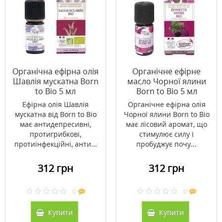
Органічна ефірна олія
Органічне ефірне
Шавлія мускатна Born
масло Чорної ялини
to Bio 5 мл
Born to Bio 5 мл
Ефірна олія Шавлія
Органічне ефірна олія
мускатна від Born to Bio
Чорної ялини Born to Bio
має антидепресивні,
має лісовий аромат, що
протигрибкові,
стимулює силу і
протиінфекційні, анти...
пробуджує почу...
312 грн
312 грн
0
0
Купити
Купити