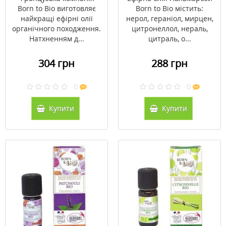
Born to Bio виготовляє
Born to Bio містить:
найкращі ефірні олії
нерол, гераніол, мирцен,
органічного походження.
цитронеллол, нераль,
Натхненням д...
цитраль, о...
304 грн
288 грн
0
0
Купити
Купити