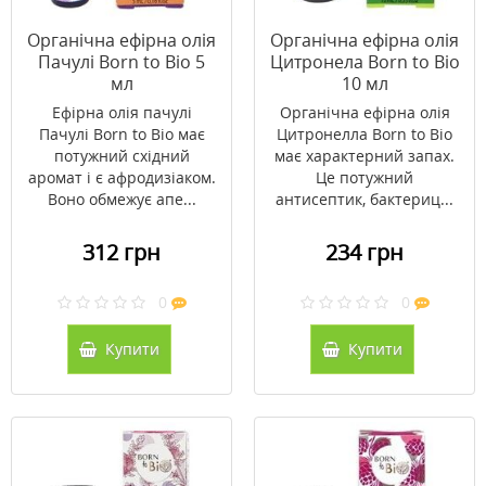
Органічна ефірна олія
Органічна ефірна олія
Пачулі Born to Bio 5
Цитронела Born to Bio
мл
10 мл
Ефірна олія пачулі
Органічна ефірна олія
Пачулі Born to Bio має
Цитронелла Born to Bio
потужний східний
має характерний запах.
аромат і є афродизіаком.
Це потужний
Воно обмежує апе...
антисептик, бактериц...
312 грн
234 грн
0
0
Купити
Купити