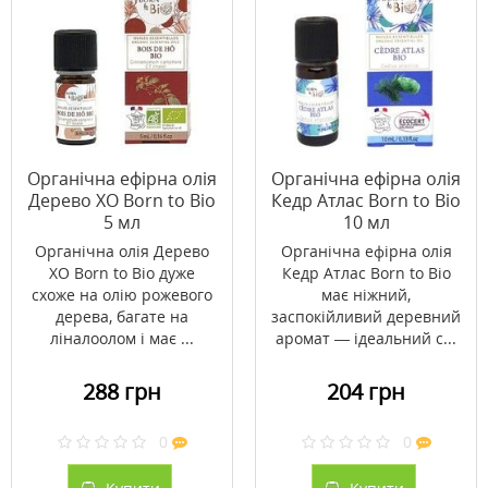
Органічна ефірна олія
Органічна ефірна олія
Дерево ХО Born to Bio
Кедр Атлас Born to Bio
5 мл
10 мл
Органічна олія Дерево
Органічна ефірна олія
ХО Born to Bio дуже
Кедр Атлас Born to Bio
схоже на олію рожевого
має ніжний,
дерева, багате на
заспокійливий деревний
ліналоолом і має ...
аромат — ідеальний с...
288 грн
204 грн
0
0