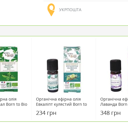
УКРПОШТА
рна олія
Органічна ефірна олія
Органічна еф
ал Born to Bio
Евкаліпт кулястий Born to
Лаванда Born 
Bio 10 мл
234 грн
348 грн