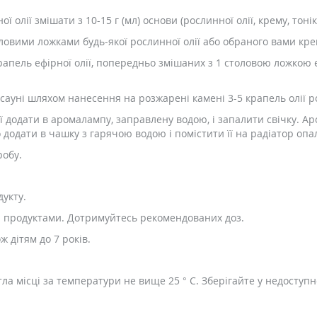
ої олії змішати з 10-15 г (мл) основи (рослинної олії, крему, тоніка
оловими ложками будь-якої рослинної олії або обраного вами кре
рапель ефірної олії, попередньо змішаних з 1 столовою ложкою е
 сауні шляхом нанесення на розжарені камені 3-5 крапель олії р
ії додати в аромалампу, заправлену водою, і запалити свічку. 
одати в чашку з гарячою водою і помістити її на радіатор опал
робу.
укту.
и продуктами. Дотримуйтесь рекомендованих доз.
ж дітям до 7 років.
тла місці за температури не вище 25 ° С. Зберігайте у недоступ
.