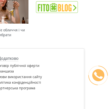
є обличчя і чи
ибрати
Додатково
говір публічної оферти
раншиза
ови використання сайту
літика конфіденційності
артнерська програма