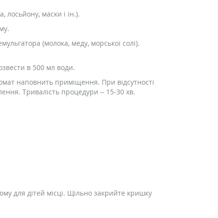
, лосьйону, маски і ін.).
му.
мульгатора (молока, меду, морської солі).
озвести в 500 мл води.
Аромат наповнить приміщення. При відсутності
ення. Тривалість процедури – 15-30 хв.
ному для дітей місці. Щільно закрийте кришку