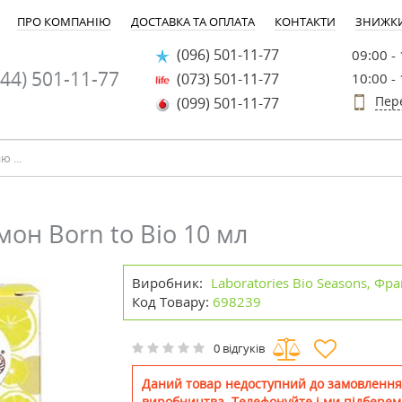
ПРО КОМПАНІЮ
ДОСТАВКА ТА ОПЛАТА
КОНТАКТИ
ЗНИЖК
(096) 501-11-77
09:00 -
44) 501-11-77
(073) 501-11-77
10:00 -
Пер
(099) 501-11-77
мон Born to Bio 10 мл
Виробник:
Laboratories Bio Seasons, Фра
Код Товару:
698239
0 відгуків
Даний товар недоступний до замовлення
виробництва. Телефонуйте і ми підберем