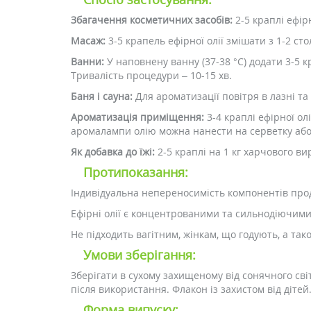
Збагачення косметичних засобів:
2-5 краплі ефірн
Масаж:
3-5 крапель ефірної олії змішати з 1-2 ст
Ванни:
У наповнену ванну (37-38 °C) додати 3-5 к
Тривалість процедури – 10-15 хв.
Баня і сауна:
Для ароматизації повітря в лазні та
Ароматизація приміщення:
3-4 краплі ефірної ол
аромалампи олію можна нанести на серветку або д
Як добавка до їжі:
2-5 краплі на 1 кг харчового ви
Протипоказання:
Індивідуальна непереносимість компонентів прод
Ефірні олії є концентрованими та сильнодіючим
Не підходить вагітним, жінкам, що годують, а тако
Умови зберігання:
Зберігати в сухому захищеному від сонячного сві
після використання. Флакон із захистом від дітей
Форма випуску: