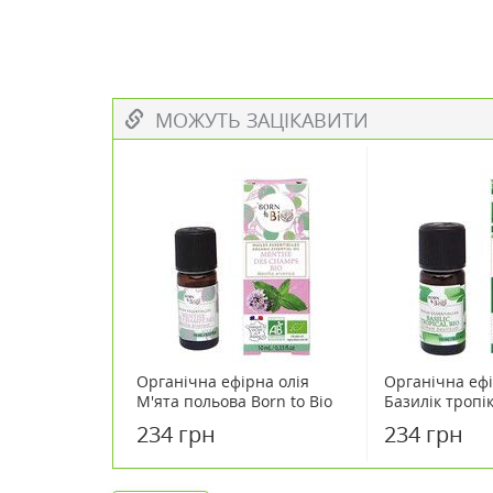
МОЖУТЬ ЗАЦІКАВИТИ
Органічна ефірна олія
Органічна ефі
М'ята польова Born to Bio
Базилік тропік
10 мл
10 мл
234 грн
234 грн