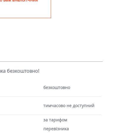
авка безкоштовно!
безкоштовно
тимчасово не доступний
за тарифом
перевізника