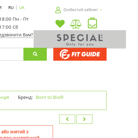
|
И
RU
UA
Особистий кабінет
 18:00 Пн - Пт
 17:00 Сб
едзвонити Вам?
нція
Бренд:
Born to Bio®
 або знятий з
о вам аналогічний