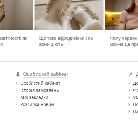
агітності: як
Що таке афродизіаки і як
Чому червоні
ся
вони діють
можна це пр
Особистий кабінет
Особистий кабінет
До
Історія замовлень
Ф
Мої закладки
Ум
Розсилка новин
По
П