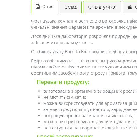
Опис
Склад
Відгуки (0)
К
Французька компанія Born to Bio виготовляє найк
унікальні знання фермерів та аромати винокурен
Дослідницька лабораторія розробляє природні фо
забезпечити ідеальну якість.
Особливу увагу Born to Bio приділяє відбору най
Ефірна олія лимона — це свіжа, цитрусова рослин
відома своїми освіжаючими та стимулюючими вла
ефективним засобом проти стресу і тривоги, том
Переваги продукту:
виготовлена з органічно вирощених росли
не містить хімікатів;
можна використовувати для ароматизації їж
знімає стрес, поліпшує настрій, заряджає е
покращує процес засинання та якість сну;
можна використовувати для очищування по
не тестується на тваринах, екологічно чист
Спосіб застосування: