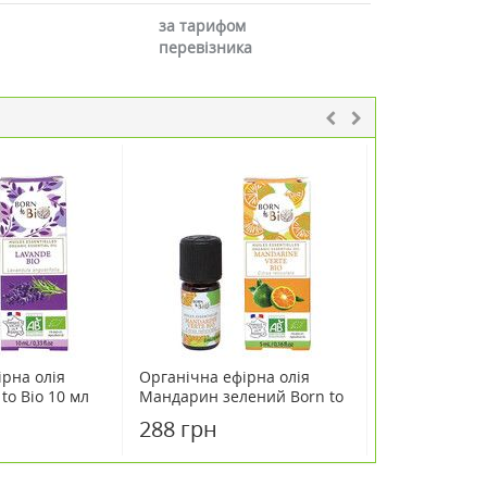
за тарифом
перевізника
ірна олія
Органічна ефірна олія
Органічна еф
to Bio 10 мл
Мандарин зелений Born to
Чебрець тимо
Bio 5 мл
5 мл
288 грн
288 грн