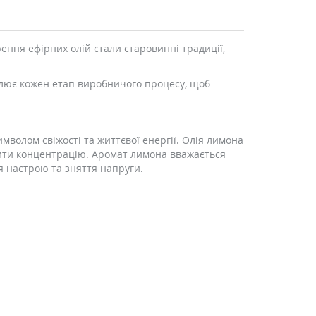
ення ефірних олій стали старовинні традиції,
олює кожен етап виробничого процесу, щоб
мволом свіжості та життєвої енергії. Олія лимона
ити концентрацію. Аромат лимона вважається
я настрою та зняття напруги.