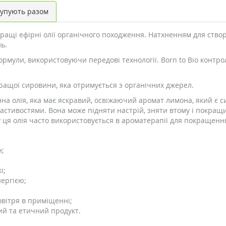
упують разом
ращі ефірні олії органічного походження. Натхненням для створ
ь.
рмули, використовуючи передові технології. Born to Bio контр
кращої сировини, яка отримується з органічних джерел.
на олія, яка має яскравий, освіжаючий аромат лимона, який є си
стивостями. Вона може підняти настрій, зняти втому і покращ
у ця олія часто використовується в ароматерапії для покращенн
н;
і;
нергією;
вітря в приміщенні;
ий та етичний продукт.