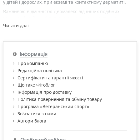
у дітей і дорослих, при екземі та контактному дерматиті.
Важливою відмінністю Дермалекс від інших подібних
препаратів є його цільове призначення з урахуванням
конкретного захворювання, а також унікальна формула,
Читати далі
розроблена без гормонів та антибіотиків. У складі засобу
Дермалекс активний мінеральний комплекс з модифікованих
алюмосилікатів, хлориду магнію та кальцію, а також
церамідів рослинного походження, що забезпечують
Інформація
пасивну побудову шкірного бар'єра.
Про компанію
Редакційна політика
Сертифікати та гарантії якості
Що таке Фітоблог
Інформація про доставку
Політика повернення та обміну товару
Програма «Ветеранський спорт»
Зв’язатися з нами
Автори блога