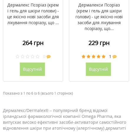
Дермалекс Псоріаз (крем
Дермалекси Псоріаз
і гель для шкіри голови) -
(крем і гель для шкіри
це якісно нові засоби для
голови) - це якісно нові
лікування псоріазу, що ...
засоби для лікування
псоріазу, що...
264 грн
229 грн
0
1
Відсутній
Відсутній
Показано з 1 по 6 із 6 (всього 1 сторінок)
Дермалекс/Dermalex® – популярний бренд відомої
ірландської фармакологічної компанії Omega Pharma, яка
випускає високо ефективні засоби-активатори самостійного
відновлення шкіри при атопічному (алергічному) дерматиті