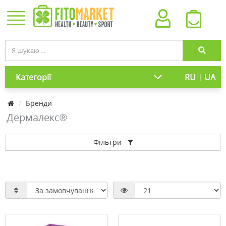
|
Категорії
RU
UA
Бренди
Дермалекс®
Фільтри