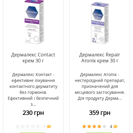
Дермалекс Contact
Дермалекс Repair
крем 30 г
Атопік крем 30 г
Дермалекс Контакт -
Дермалекс Атопік -
ефективне лікування
нестероїдний препарат,
контактного дерматиту
призначений для
без гормонів.
місцевого застосування.
Ефективний і безпечний
Дія продукту Дерма...
з...
230 грн
359 грн
0
4