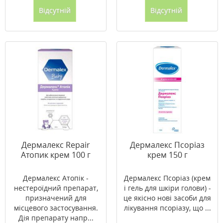
Відсутній
Відсутній
Дермалекс Repair
Дермалекс Псоріаз
Атопик крем 100 г
крем 150 г
Дермалекс Атопік -
Дермалекс Псоріаз (крем
нестероїдний препарат,
і гель для шкіри голови) -
призначений для
це якісно нові засоби для
місцевого застосування.
лікування псоріазу, що ...
Дія препарату напр...