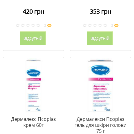
420 грн
353 грн
0
0
Відсутній
Відсутній
Дермалекс Псоріаз
Дермалекси Псоріаз
крем 60г
гель для шкіри голови
75 г