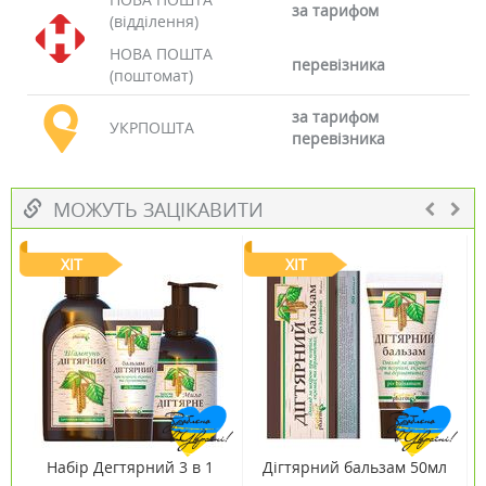
за тарифом
(відділення)
НОВА ПОШТА
перевізника
(поштомат)
за тарифом
УКРПОШТА
перевізника
МОЖУТЬ ЗАЦІКАВИТИ
ХІТ
ХІТ
Набір Дегтярний 3 в 1
Дігтярний бальзам 50мл