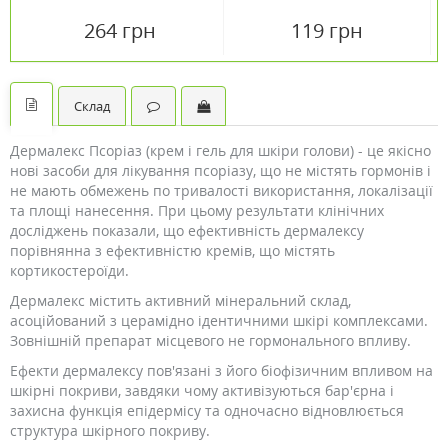
264 грн
119 грн
Склад
Дермалекс Псоріаз (крем і гель для шкіри голови) - це якісно
нові засоби для лікування псоріазу, що не містять гормонів і
не мають обмежень по тривалості використання, локалізації
та площі нанесення. При цьому результати клінічних
досліджень показали, що ефективність дермалексу
порівнянна з ефективністю кремів, що містять
кортикостероїди.
Дермалекс містить активний мінеральний склад,
асоційований з церамідно ідентичними шкірі комплексами.
Зовнішній препарат місцевого не гормонального впливу.
Ефекти дермалексу пов'язані з його біофізичним впливом на
шкірні покриви, завдяки чому активізуються бар'єрна і
захисна функція епідермісу та одночасно відновлюється
структура шкірного покриву.