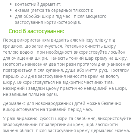
контактний дерматит;
екзема (легкої та середньої тяжкості);
для обробки шкіри під час і після місцевого
застосування кортикостероїдів.
Спосіб застосування:
Перед використанням видаліть алюмінієву плівку під
кришкою, що загвинчується. Ретельно очистіть шкіру
теплою водою і при необхідності використовуйте лосьйон
для очищення шкіри. Нанесіть тонкий шар крему на шкіру.
Повторіть нанесення два три рази протягом дня (нанесення
повторюється після купання, душа або миття рук). Протягом
перших 2-3 днів застосування наносите крем на вологу
шкіру. Використовується на відкритих частинах тіла,
нежирний і завдяки цьому практично невидимий на шкірі,
не залишає плям на одязі.
Дермалекс для новонароджених і дітей можна безпечно
використовувати на тривалий період часу.
У разі вираженої сухості шкіри та свербіння, використовуйте
зволожувальний гіпоалергенний крем, щоб заспокоїти
змінені області після застосування крему Дермалекс Екзема.