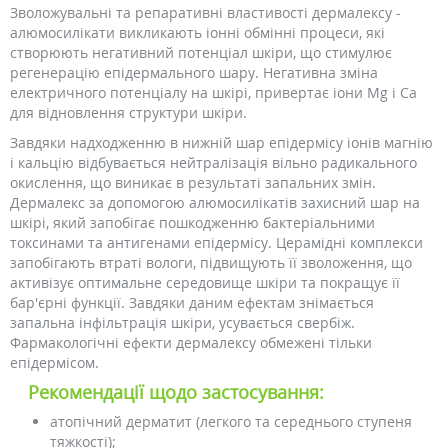
Зволожувальні та репаративні властивості дермалексу -
алюмосилікати викликають іонні обмінні процеси, які
створюють негативний потенціал шкіри, що стимулює
регенерацію епідермального шару. Негативна зміна
електричного потенціалу на шкірі, привертає іони Mg і Са
для відновлення структури шкіри.
Завдяки надходженню в нижній шар епідермісу іонів магнію
і кальцію відбувається нейтралізація вільно радикального
окислення, що виникає в результаті запальних змін.
Дермалекс за допомогою алюмосилікатів захисний шар на
шкірі, який запобігає пошкодженню бактеріальними
токсинами та антигенами епідермісу. Церамідні комплекси
запобігають втраті вологи, підвищують її зволоження, що
активізує оптимальне середовище шкіри та покращує її
бар'єрні функції. Завдяки даним ефектам знімається
запальна інфільтрація шкіри, усувається свербіж.
Фармакологічні ефекти дермалексу обмежені тільки
епідермісом.
Рекомендації щодо застосування:
атопічний дерматит (легкого та середнього ступеня
тяжкості);