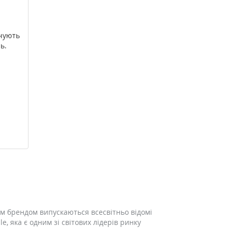
ечують
ь.
м брендом випускаються всесвітньо відомі
e, яка є одним зі світових лідерів ринку