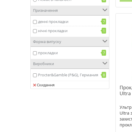
Призначення
денні прокладки
7
нічні прокладки
1
Форма випуску
прокладки
7
Виробники
Procter&Gamble (P&G), Германия
8
Скидання
Прок
Ultra
Ультр
Ultra
захис
прокл