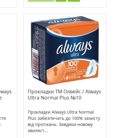
lways
Прокладки ТМ Олвейс / Always
e
Ultra Normal Plus №10
Прокладки Always Ultra Normal
ття
Plus забезпечать до 100% захисту
и
від протікань. Завдяки новому
хвиляст...