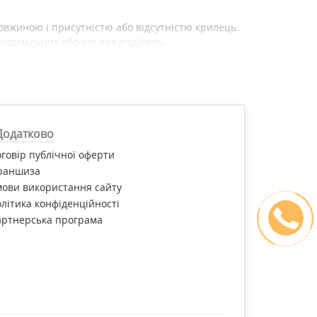
довжиною і присутністю або відсутністю крилець.
 нормальних або рясних виділень.
їні Ви можете в інтернет-магазині "Фітомаркет"
Додатково
говір публічної оферти
раншиза
ови використання сайту
літика конфіденційності
артнерська програма