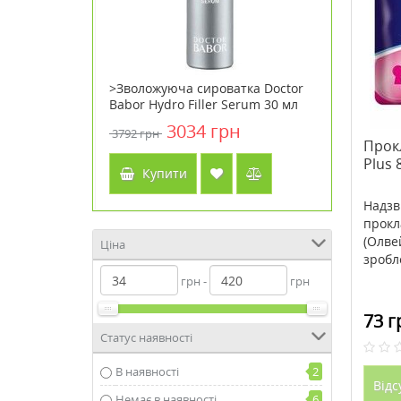
линий
>Зволожуюча сироватка Doctor
>CLA Ton
0 капсул ТМ
Babor Hydro Filler Serum 30 мл
лінолева 
y Life
капсул Т
3034 грн
3792 грн
1572 грн
Life
Прокл
Plus 
Купити
Куп
Надзв
прокл
(Олве
Ціна
зробле
грн -
грн
73 г
Статус наявності
В наявності
2
Відс
Немає в наявності
6