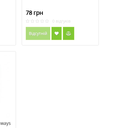
78 грн
0
відгуків
Відсутній
lways