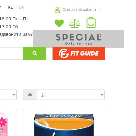
|
И
RU
UA
Особистий кабінет
 18:00 Пн - Пт
 17:00 Сб
едзвонити Вам?
-30%
-20%