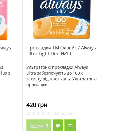
>Active Lipoic Acid (Ліпоєва
>Babor Body Grounding
кислота) 300 мг 60 таблеток ТМ
Soul&Room Fragrance 22
Кантрі Лайф / Country Life
869 грн
2407 грн
1242 грн
3009 грн
lways
Прокладки ТМ Олвейс / Always
Ultra Light Deo №10
Купити
Купити
ys
Ультратонкі прокладки Always
Plus з
Ultra забезпечують до 100%
захисту від протікань. Ультратонкі
прокладки...
420 грн
0
відгуків
Відсутній