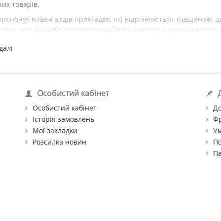
их товарів.
пропонує кілька видів прокладок, які відрізняються товщиною, 
изначені для забезпечення надійного захисту в дні незначних,
Always (Олвейс) за вигідною ціною з доставкою по Києву та Укра
далі
Особистий кабінет
Особистий кабінет
До
Історія замовлень
Ф
Мої закладки
Ум
Розсилка новин
По
П