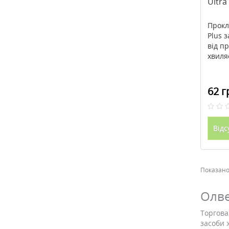
Ultra
Прокл
Plus 
від п
хвиляс
62 г
Відс
Показано 
Олве
Торгова
засоби 