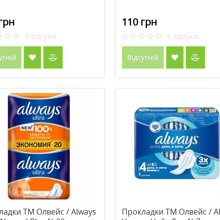
грн
110 грн
0
відгуків
0
відгуків
утній
Відсутній
ладки ТМ Олвейс / Always
Прокладки ТМ Олвейс / A