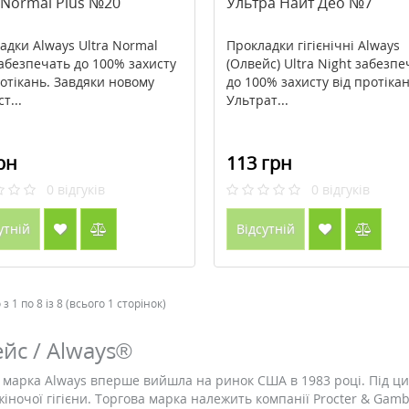
 Normal Plus №20
Ультра Найт Део №7
адки Always Ultra Normal
Прокладки гігієнічні Always
забезпечать до 100% захисту
(Олвейс) Ultra Night забезп
ротікань. Завдяки новому
до 100% захисту від протікан
т...
Ультрат...
рн
113 грн
0
відгуків
0
відгуків
утній
Відсутній
з 1 по 8 із 8 (всього 1 сторінок)
йс / Always®
 марка Always вперше вийшла на ринок США в 1983 році. Під ци
жіночої гігієни. Торгова марка належить компанії Procter & Gambl