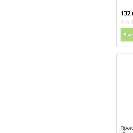
132 
Відс
Прок