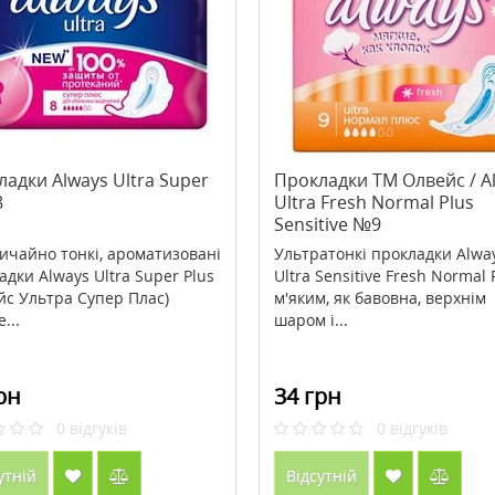
alin (кон'югована
>Acid Rescue Calcium Carbonate
кислота) 1000 мг 90
Berry Flavor On-The-Go 14
М Кантрі Лайф / Country
жувальних таблеток ТМ Кантрі
1100 грн
147 грн
210 грн
Лайф / Country Life
адки Always Ultra Super
Прокладки ТМ Олвейс / A
8
Ultra Fresh Normal Plus
ити
Купити
Sensitive №9
ичайно тонкі, ароматизовані
Ультратонкі прокладки Alwa
адки Always Ultra Super Plus
Ultra Sensitive Fresh Normal 
йс Ультра Супер Плас)
м'яким, як бавовна, верхнім
...
шаром і...
рн
34 грн
0
відгуків
0
відгуків
утній
Відсутній