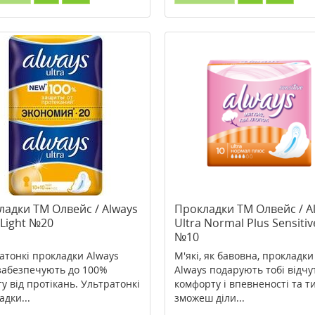
ладки ТМ Олвейс / Always
Прокладки ТМ Олвейс / A
 Light №20
Ultra Normal Plus Sensitiv
№10
атонкі прокладки Always
М'які, як бавовна, прокладки
 забезпечують до 100%
Always подарують тобі відчу
ту від протікань. Ультратонкі
комфорту і впевненості та т
адки...
зможеш діли...