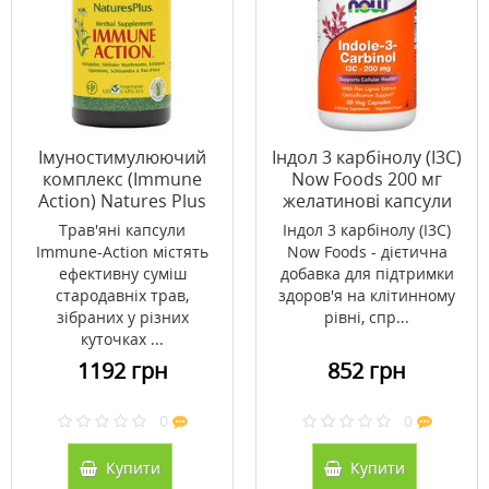
Імуностимулюючий
Індол 3 карбінолу (I3C)
комплекс (Immune
Now Foods 200 мг
Action) Natures Plus
желатинові капсули
120 рослинних капсул
№60
Трав'яні капсули
Індол 3 карбінолу (I3C)
Immune-Action містять
Now Foods - дієтична
ефективну суміш
добавка для підтримки
стародавніх трав,
здоров'я на клітинному
зібраних у різних
рівні, спр...
куточках ...
1192 грн
852 грн
0
0
Купити
Купити