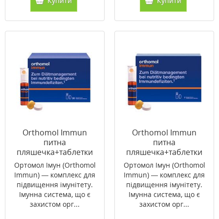
Купити
Купити
Orthomol Immun
Orthomol Immun
питна
питна
пляшечка+таблетки
пляшечка+таблетки
на 30 днів
на 7 днів (відновлення
Ортомол Імун (Orthomol
Ортомол Імун (Orthomol
(відновлення імунної
імунної системи)
Immun) — комплекс для
Immun) — комплекс для
системи)
підвищення імунітету.
підвищення імунітету.
Імунна система, що є
Імунна система, що є
захистом орг...
захистом орг...