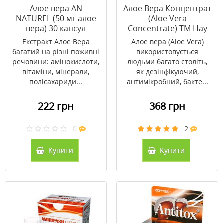
Алое вера AN
Алое Вера Концентрат
NATUREL (50 мг алое
(Aloe Vera
вера) 30 капсул
Concentrate) ТМ Нау
Фудс / Now Foods 118
Екстракт Алое Вера
Алое вера (Aloe Vera)
мл
багатий на різні поживні
використовується
речовини: амінокислоти,
людьми багато століть,
вітаміни, мінерали,
як дезінфікуючий,
полісахариди...
антимікробний, бакте...
222 грн
368 грн
0
2
Купити
Купити