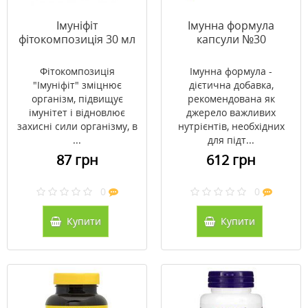
Імуніфіт
Імунна формула
фітокомпозиція 30 мл
капсули №30
Фітокомпозиція
Імунна формула -
"Імуніфіт" зміцнює
дієтична добавка,
організм, підвищує
рекомендована як
імунітет і відновлює
джерело важливих
захисні сили організму, в
нутрієнтів, необхідних
...
для підт...
87 грн
612 грн
0
0
Купити
Купити