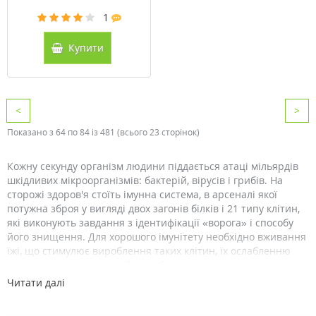
1
Купити
<
>
Показано з 64 по 84 із 481 (всього 23 сторінок)
Кожну секунду організм людини піддається атаці мільярдів
шкідливих мікроорганізмів: бактерій, вірусів і грибів. На
сторожі здоров'я стоїть імунна система, в арсеналі якої
потужна зброя у вигляді двох загонів білків і 21 типу клітин,
які виконують завдання з ідентифікації «ворога» і способу
його знищення. Для хорошого імунітету необхідно вживання
їжі, що стимулює вироблення таких клітин, їх ослабленню
сприяють неправильний спосіб життя, стреси, надмірні
навантаження, часті переїзди, погана екологія.
Читати далі
Фагоцити та лімфоцити - бойовий