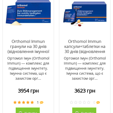
Orthomol Immun
Orthomol Immun
гранули на 30 днів
капсули+таблетки на
(відновлення імунної
30 днів (відновлення
системи)
імунної системи)
Ортомол Імун (Orthomol
Ортомол Імун (Orthomol
Immun) — комплекс для
Immun) — комплекс для
підвищення імунітету.
підвищення імунітету.
Імунна система, що є
Імунна система, що є
захистом орг...
захистом орг...
3954 грн
3623 грн
1
0