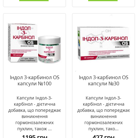
Індол 3-карбинол OS
Індол 3-карбинол OS
капсули №100
капсули №30
Капсули Індол-3-
Капсули Індол-3-
карбінол - дієтична
карбінол - дієтична
добавка, що попереджає
добавка, що попереджає
виникнення
виникнення
гормонозалежних
гормонозалежних
пухлин, також ...
пухлин, тако...
1195 грн
427 грн