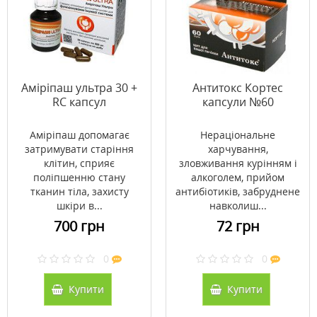
Аміріпаш ультра 30 +
Антитокс Кортес
RC капсул
капсули №60
Аміріпаш допомагає
Нераціональне
затримувати старіння
харчування,
клітин, сприяє
зловживання курінням і
поліпшенню стану
алкоголем, прийом
тканин тіла, захисту
антибіотиків, забруднене
шкіри в...
навколиш...
700 грн
72 грн
0
0
Купити
Купити