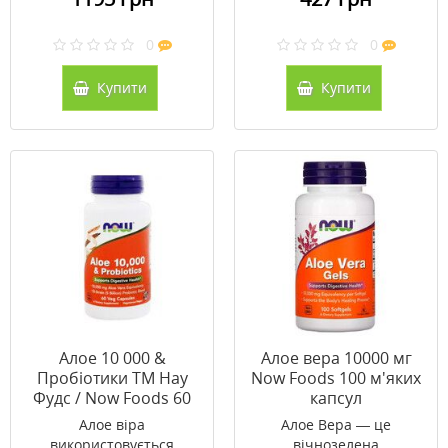
0
0
Купити
Купити
Алое 10 000 &
Алое вера 10000 мг
Пробіотики ТМ Нау
Now Foods 100 м'яких
Фудс / Now Foods 60
капсул
вегетаріанських
Алое віра
Алое Вера — це
капсул
використовується
вічнозелена