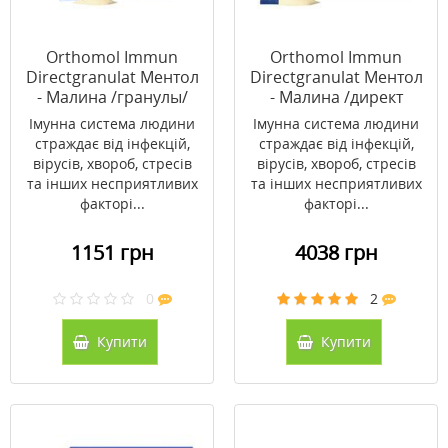
Orthomol Immun
Orthomol Immun
Directgranulat Ментол
Directgranulat Ментол
- Малина /гранулы/
- Малина /директ
(відновлення імунної
гранул/ (відновлення
Імунна система людини
Імунна система людини
системи) 7 днів
імунної системи) 30
страждає від інфекцій,
страждає від інфекцій,
днів
вірусів, хвороб, стресів
вірусів, хвороб, стресів
та інших несприятливих
та інших несприятливих
факторі...
факторі...
1151 грн
4038 грн
0
2
Купити
Купити