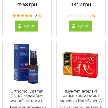
4568 грн
1412 грн
2
0
Купити
Купити
Orthomol Vitamin
Імунітет+інтелект
D3+K2 спрей (для
женьшень-маточне
імунної системи та
молочко NutriExpert®
здоров'я кісток) 20 мл
10 мл, 20 ампул
Німецький вітамінний
Під час сезону застуди, в