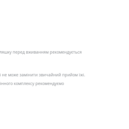
у пляшку перед вживанням рекомендується
і не може замінити звичайний прийом їжі.
мінного комплексу рекомендуємо