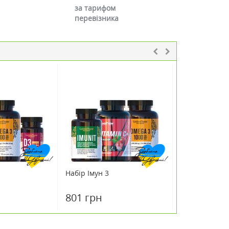
за тарифом
перевізника
Набір Імун 3
Декап 2000 т
801 грн
321 грн