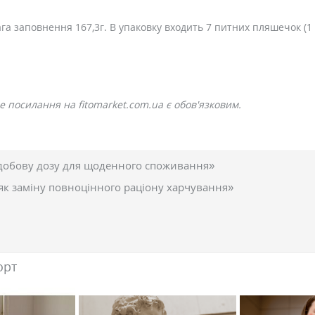
га заповнення 167,3г. В упаковку входить 7 питних пляшечок (1 
 посилання на fitomarket.com.ua є обов'язковим.
добову дозу для щоденного споживання»
як заміну повноцінного раціону харчування»
орт