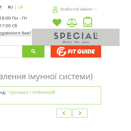
|
И
RU
UA
Особистий кабінет
 18:00 Пн - Пт
 17:00 Сб
едзвонити Вам?
влення імунної системи)
нд:
Ортомол / Orthomol®