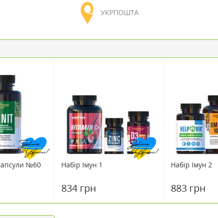
УКРПОШТА
 капсули №60
Набір Імун 1
Набір Імун 2
834 грн
883 грн