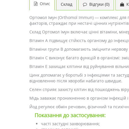
Опис
Склад
Відгуки (0)
К
Ортомол Імун (Orthomol Immun) — комплекс для пі
факторів, страждає при нестачі цінних нутрієнт
Склад Ортомол Імун включає цінні вітаміни, мінер
Вітамін А підвищує стійкість організму до інфекц
Вітаміни групи B допомагають зміцнити нервову 
Вітамін С виконує багато функцій в організмі: зм
Вітамін Е захищає клітини від руйнування вільни
Цинк допомагає у боротьбі з інфекціями та заст
відновленню після хвороби набагато швидше.
Селен сприяє захисту клітин від пошкоджень віру
Мідь заважає проникненню в організм інфекцій і
Йод регулює обмін речовин, фізичний та психічн
Показання до застосування:
часті застудні захворювання;