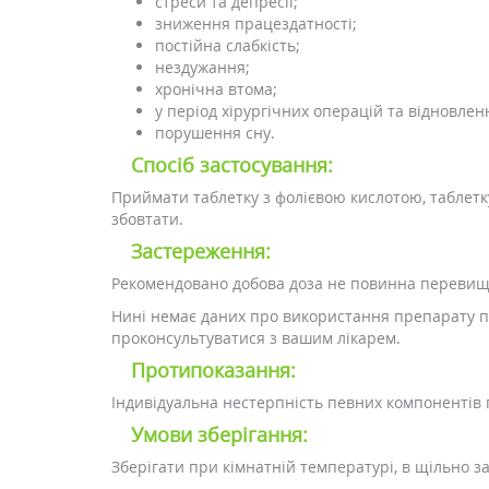
стреси та депресії;
зниження працездатності;
постійна слабкість;
нездужання;
хронічна втома;
у період хірургічних операцій та відновлен
порушення сну.
Спосіб застосування:
Приймати таблетку з фолієвою кислотою, таблетк
збовтати.
Застереження:
Рекомендовано добова доза не повинна перевищув
Нині немає даних про використання препарату пр
проконсультуватися з вашим лікарем.
Протипоказання:
Індивідуальна нестерпність певних компонентів 
Умови зберігання:
Зберігати при кімнатній температурі, в щільно за