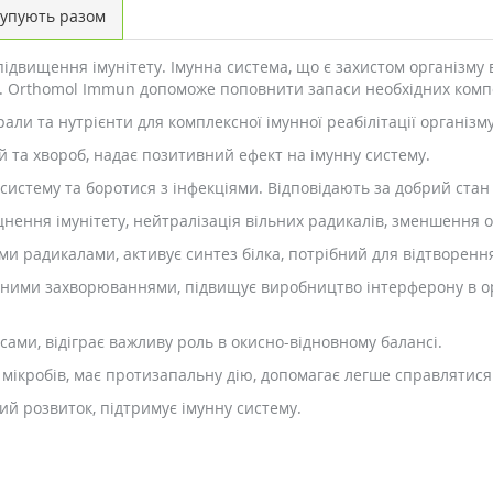
упують разом
двищення імунітету. Імунна система, що є захистом організму в
ів. Orthomol Immun допоможе поповнити запаси необхідних комп
али та нутрієнти для комплексної імунної реабілітації організму
ій та хвороб, надає позитивний ефект на імунну систему.
систему та боротися з інфекціями. Відповідають за добрий стан
іцнення імунітету, нейтралізація вільних радикалів, зменшення о
ми радикалами, активує синтез білка, потрібний для відтворення
удними захворюваннями, підвищує виробництво інтерферону в ор
сами, відіграє важливу роль в окисно-відновному балансі.
 мікробів, має протизапальну дію, допомагає легше справлятис
ий розвиток, підтримує імунну систему.