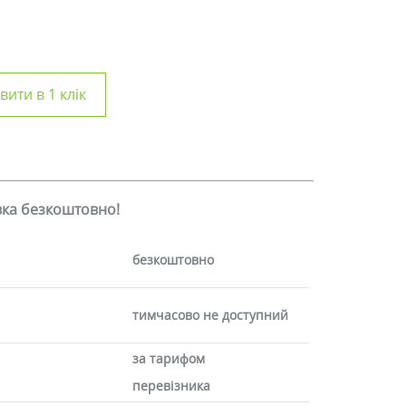
ити в 1 клік
авка безкоштовно!
безкоштовно
тимчасово не доступний
за тарифом
перевізника