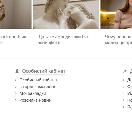
агітності: як
Що таке афродизіаки і як
Чому червоні
ся
вони діють
можна це пр
Особистий кабінет
Особистий кабінет
До
Історія замовлень
Ф
Мої закладки
Ум
Розсилка новин
По
П