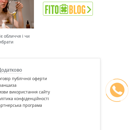
є обличчя і чи
ибрати
Додатково
говір публічної оферти
раншиза
ови використання сайту
літика конфіденційності
артнерська програма