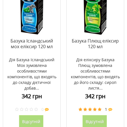
Базука Ісландський
Базука Плющ еліксир
мох еліксир 120 мл
120 мл
Дія Базука Ісландський
Дія еліксиру Базука
Мох зумовлена
Плющ зумовлена
особливостями
особливостями
компонентів, що входять
компонентів, що входять
до складу дієтичної
до його складу: сироп
добав...
листя...
342 грн
342 грн
0
1
Відсутній
Відсутній