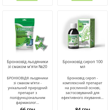
Бронховід льодяники
Бронховід сироп 100
зі смаком м'яти №20
мл
БРОНХОВІД® льодяники
Бронховід сироп -
зі смаком м'яти -
комплексний препарат
унікальний природний
на рослинній основі,
препарат з
застосовуваний для
поліфункціональним
ефективного лікування...
фармаколог...
66 грн
84 грн