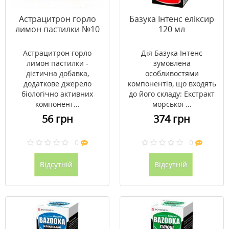
Астрацитрон горло
Базука Інтенс еліксир
лимон пастилки №10
120 мл
Астрацитрон горло
Дія Базука Інтенс
лимон пастилки -
зумовлена
дієтична добавка,
особливостями
додаткове джерело
компонентів, що входять
біологічно активних
до його складу: Екстракт
компонент...
морської ...
56 грн
374 грн
0
0
Відсутній
Відсутній