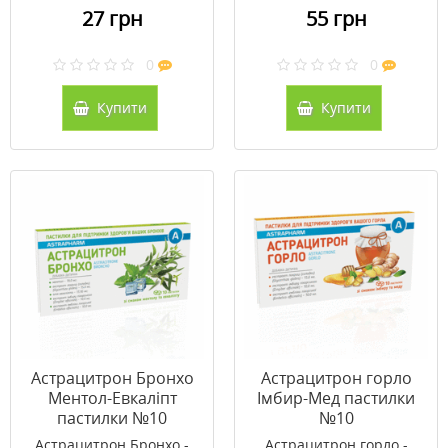
27 грн
55 грн
0
0
Купити
Купити
Астрацитрон Бронхо
Астрацитрон горло
Ментол-Евкаліпт
Імбир-Мед пастилки
пастилки №10
№10
Астрацитрон Бронхо -
Астрацитрон горло -