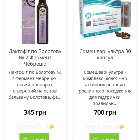
Лактофіт по Болотову
Сомешварі ультра 30
№ 2 Фермент
капсул
Чебрецю
Лактофіт по Болотову №
Сомешварі ультра -
2 Фермент Чебрецю -
комплекс біологічно
новий препарат,
активних речовин
створений на основі
рослинного походження
бальзаму Болотова, фе...
для підтримки
правильн...
345 грн
700 грн
0
0