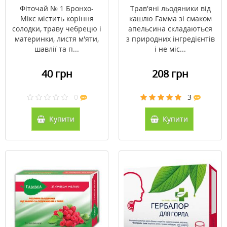
апельсин №24
Фіточай № 1 Бронхо-
Трав'яні льодяники від
Мікс містить коріння
кашлю Гамма зі смаком
солодки, траву чебрецю і
апельсина складаються
материнки, листя м'яти,
з природних інгредієнтів
шавлії та п...
і не міс...
40 грн
208 грн
0
3
Купити
Купити