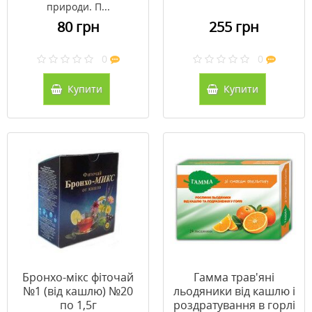
природи. П...
80 грн
255 грн
0
0
Купити
Купити
Бронхо-мікс фіточай
Гамма трав'яні
№1 (від кашлю) №20
льодяники від кашлю і
по 1,5г
роздратування в горлі