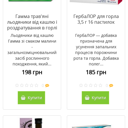
Гамма трав'яні
ГербаЛОР для горла
льодяники від кашлю і
3,5 г 16 пастилок
роздратування в горлі
малина №24
Льодяники від кашлю
ГербаЛОР — добавка
Гамма зі смаком малини
призначена для
-
усунення запальних
загальнозміцнювальний
процесів порожнини
засіб рослинного
рота та горла. Добавка
походження, який...
полег...
198 грн
185 грн
0
0
Купити
Купити