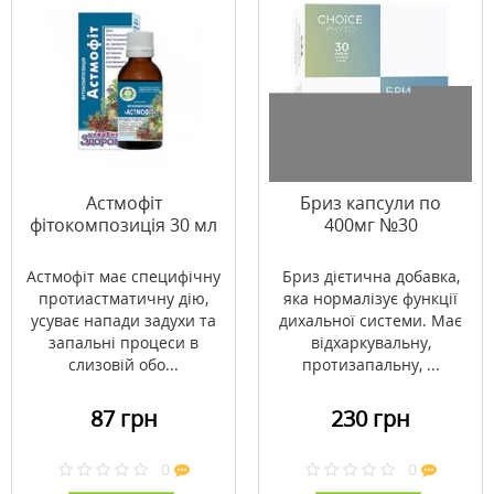
Астмофіт
Бриз капсули по
фітокомпозиція 30 мл
400мг №30
Астмофіт має специфічну
Бриз дієтична добавка,
протиастматичну дію,
яка нормалізує функції
усуває напади задухи та
дихальної системи. Має
запальні процеси в
відхаркувальну,
слизовій обо...
протизапальну, ...
87 грн
230 грн
0
0