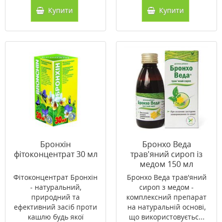
Купити
Купити
Бронхін
Бронхо Веда
фітоконцентрат 30 мл
трав'яний сироп із
медом 150 мл
Фітоконцентрат Бронхін
Бронхо Веда трав'яний
- натуральний,
сироп з медом -
природний та
комплексний препарат
ефективний засіб проти
на натуральній основі,
кашлю будь якої
що використовуєтьс...