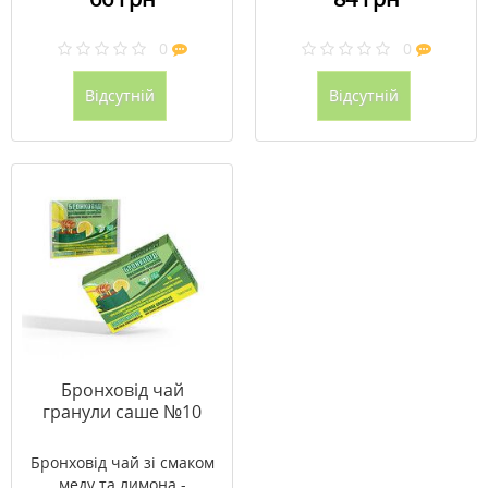
0
0
Відсутній
Відсутній
Бронховід чай
гранули саше №10
Бронховід чай зі смаком
меду та лимона -