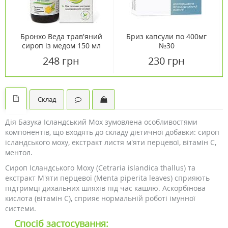
Бронхо Веда трав'яний
Бриз капсули по 400мг
сироп із медом 150 мл
№30
248 грн
230 грн
Склад
Дія Базука Ісландський Мох зумовлена особливостями
компонентів, що входять до складу дієтичної добавки: сироп
ісландського моху, екстракт листя м'яти перцевої, вітамін С,
ментол.
Сироп Ісландського Моху (Cetraria islandica thallus) та
екстракт М'яти перцевої (Menta piperita leaves) сприяють
підтримці дихальних шляхів під час кашлю. Аскорбінова
кислота (вітамін С), сприяє нормальній роботі імунної
системи.
Спосіб застосування: