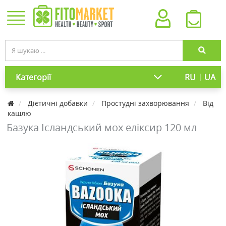
|
Категорії
RU
UA
Дієтичні добавки
Простудні захворювання
Від
кашлю
Базука Ісландський мох еліксир 120 мл