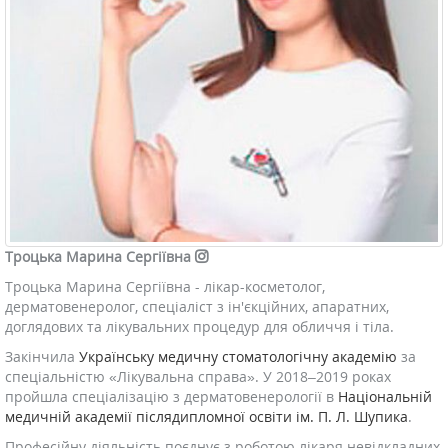
Троцька Марина Сергіївна
Троцька Марина Сергіївна - лікар-косметолог,
дерматовенеролог, спеціаліст з ін'єкційних, апаратних,
доглядових та лікувальних процедур для обличчя і тіла.
Закінчила
Українську медичну стоматологічну академію
за
спеціальністю «Лікувальна справа». У 2018–2019 роках
пройшла спеціалізацію з дерматовенерології в
Національній
медичній академії післядипломної освіти ім. П. Л. Шупика
.
Професійну діяльність поєднує з роботою лікаря невідкладних