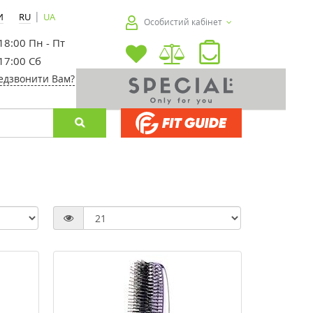
|
И
RU
UA
Особистий кабінет
 18:00 Пн - Пт
 17:00 Сб
едзвонити Вам?
-30%
-20%