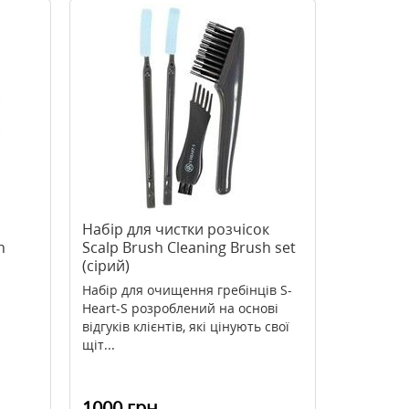
Набір для чистки розчісок
h
Scalp Brush Сleaning Brush set
(сірий)
Набір для очищення гребінців S-
Heart-S розроблений на основі
відгуків клієнтів, які цінують свої
щіт...
1000 грн