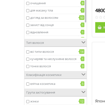
очищення
8
4800
для масажу тіла
1
догляд за волоссям
50
захист від сонця
1
К
відновлення
1
зміцнення
4
Тип волосся
для об'єму волосся
1
всі типи волосся
14
від випадіння волосся
1
кучеряві та неслухняне волосся
1
тонке волосся
3
Класифікація косметики
елітна косметика
5
Група застосування
Японс
жінки
12