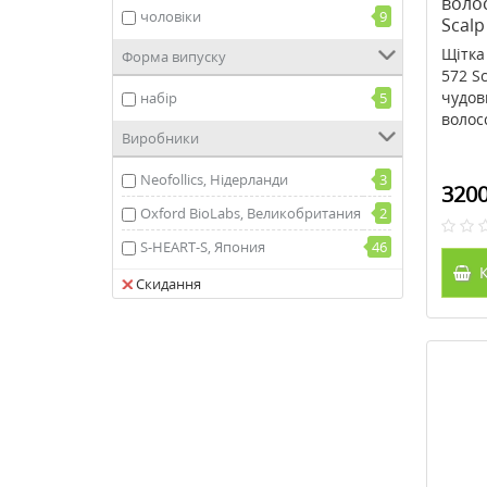
волос
чоловіки
9
Scalp
Щітка
Форма випуску
572 S
чудов
набір
5
волосс
Виробники
Neofollics, Нідерланди
3
3200
Oxford BioLabs, Великобритания
2
S-HEART-S, Япония
46
К
Скидання