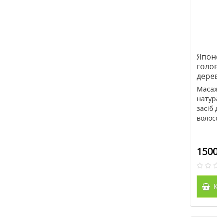
Японс
голов
дере
Масаж
натур
засіб
волосс
1500
К