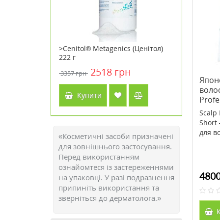
Biovene
>Cenitol® Metagenics (Ценітол)
>Зволожу
щок
222 г
Babor Hyd
ний 50 мл
2518 грн
3357 грн
3792 грн
Японс
волос
Купити
Куп
Profe
Scalp 
Short
для во
«Косметичні засоби призначені
для зовнішнього застосування.
Перед використанням
ознайомтеся із застереженнями
4800
на упаковці. У разі подразнення
припиніть використання та
зверніться до дерматолога.»
К