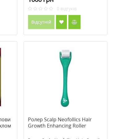
0
відгуків
Відсутній
олови
Ролер Scalp Neofollics Hair
охлом
Growth Enhancing Roller