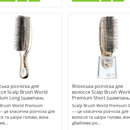
ька розчіска для
Японська розчіска для
ся Scalp Brush World
волосся Scalp Brush Worl
ium Long (шампань
Premium Short (шампань
то)
золото)
 Brush World Premium
Scalp Brush World Premium S
— це класична розчіска для
— це класична розчіска для
ся та шкіри голови, вона
волосся та шкіри голови, во
в...
дбайливо ро...