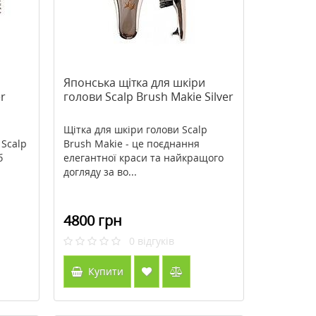
и
Японська щітка для шкіри
r
голови Scalp Brush Makie Silver
Щітка для шкіри голови Scalp
 Scalp
Brush Makie - це поєднання
б
елегантної краси та найкращого
догляду за во...
4800 грн
0
відгуків
Купити