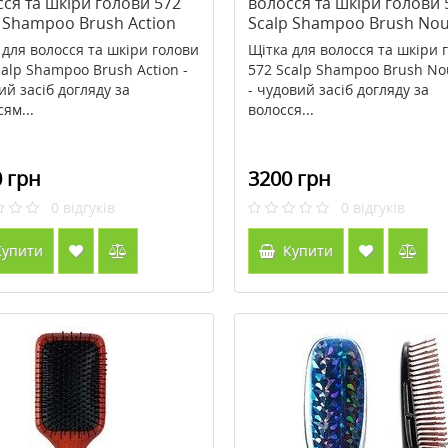
ся та шкіри голови 572
волосся та шкіри голови 
 Shampoo Brush Action
Scalp Shampoo Brush No
 для волосся та шкіри голови
Щітка для волосся та шкіри 
calp Shampoo Brush Action -
572 Scalp Shampoo Brush N
ий засіб догляду за
- чудовий засіб догляду за
ям...
волосся...
 грн
3200 грн
0
відгуків
0
відгуків
упити
Купити