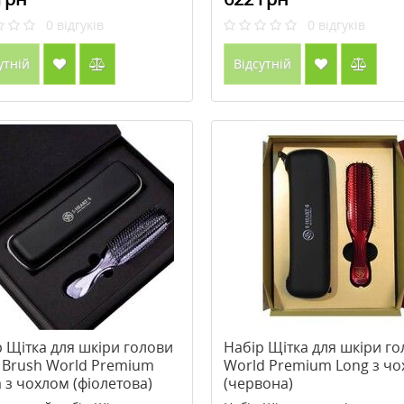
0
відгуків
0
відгуків
утній
Відсутній
 Щітка для шкіри голови
Набір Щітка для шкіри г
p Brush World Premium
World Premium Long з ч
 з чохлом (фіолетова)
(червона)