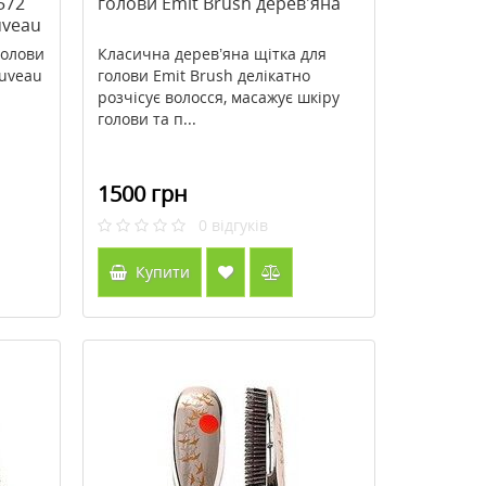
572
голови Emit Brush дерев'яна
uveau
голови
Класична дерев’яна щітка для
ouveau
голови Emit Brush делікатно
розчісує волосся, масажує шкіру
голови та п...
1500 грн
0
відгуків
Купити