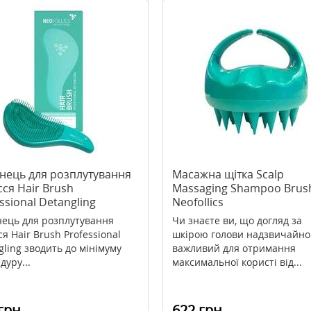
інець для розплутування
Масажна щітка Scalp
ся Hair Brush
Massaging Shampoo Brus
ssional Detangling
Neofollics
llics
нець для розплутування
Чи знаєте ви, що догляд за
я Hair Brush Professional
шкірою голови надзвичайно
gling зводить до мінімуму
важливий для отримання
дуру...
максимальної користі від...
грн
622 грн