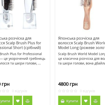
юча сироватка Doctor
>Acid Rescue Calcium Carbonate
ro Filler Serum 30 мл
Berry Flavor On-The-Go 14
жувальних таблеток ТМ Кантрі
3034 грн
147 грн
210 грн
Лайф / Country Life
ька розчіска для
Японська розчіска для
ся Scalp Brush Plus for
волосся Scalp Brush Worl
ити
Купити
ssional Short (срібний)
Model Long (рожеве золо
Brush Plus for Professional
Scalp Brush World Model Lo
 — це укорочений гребінець
це класична розчіска для во
лосся та шкіри голови, ...
та шкіри голови, вона дбайли
 грн
4800 грн
0
відгуків
0
відгуків
упити
Купити