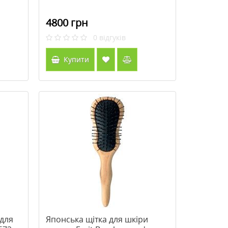
4800 грн
0
відгуків
Купити
 для
Японська щітка для шкіри