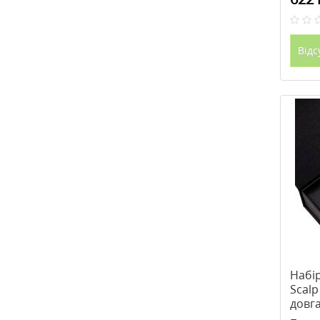
Відс
Набір
Scal
довга