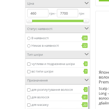
Ціна
грн -
грн
Статус наявності
В наявності
29
Немає в наявності
22
Тип шкіри
чутлива и подразнена шкіра
3
всі типи шкіри
7
Японс
волос
Призначення
Prem
золо
Scalp
для розплутування волосся
2
Long 
для волосся
31
волос
дбайли
для масажу
20