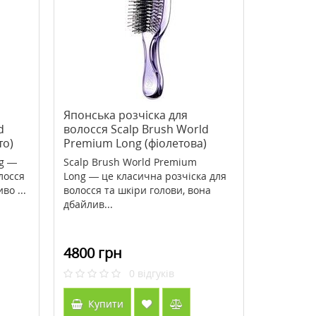
>Bee Propolis (Бджолиний
>Babor Body Grounding
прополіс) 500 мг 100 капсул ТМ
Soul&Room Fragrance 22
Кантрі Лайф / Country Life
571 грн
2407 грн
816 грн
3009 грн
Японська розчіска для
d
волосся Scalp Brush World
Купити
Купити
то)
Premium Long (фіолетова)
ng —
Scalp Brush World Premium
лосся
Long — це класична розчіска для
во ...
волосся та шкіри голови, вона
дбайлив...
4800 грн
0
відгуків
Купити