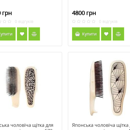
 грн
4800 грн
0
відгуків
0
відгуків
упити
Купити
ька чоловіча щітка для
Японська чоловіча щітка