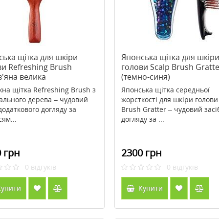
ька щітка для шкіри
Японська щітка для шкір
и Refreshing Brush
голови Scalp Brush Gratte
в'яна велика
(темно-синя)
на щітка Refreshing Brush з
Японська щітка середньої
ального дерева – чудовий
жорсткості для шкіри голови
 додаткового догляду за
Brush Gratter – чудовий засі
ям...
догляду за ...
 грн
2300 грн
0
відгуків
0
відгуків
упити
Купити