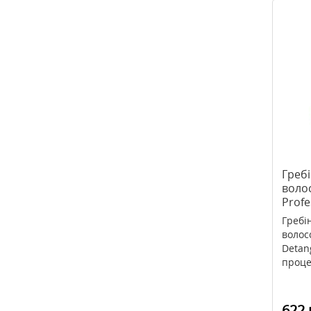
Греб
волос
Profe
Neofo
Гребі
волосс
Detan
проце
622 