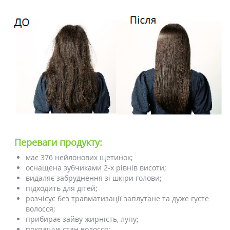
Переваги продукту:
має 376 нейлонових щетинок;
оснащена зубчиками 2-х рівнів висоти;
видаляє забруднення зі шкіри голови;
підходить для дітей;
розчісує без травматизації заплутане та дуже густе
волосся;
прибирає зайву жирність, лупу;
покращує стан волосся;