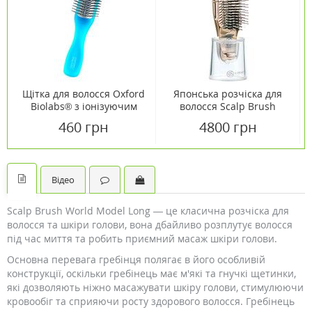
Щітка для волосся Oxford
Японська розчіска для
Biolabs® з іонізуючим
волосся Scalp Brush
ефектом
World Premium Short
460 грн
4800 грн
(шампань золото)
Відео
Scalp Brush World Model Long — це класична розчіска для
волосся та шкіри голови, вона дбайливо розплутує волосся
під час миття та робить приємний масаж шкіри голови.
Основна перевага гребінця полягає в його особливій
конструкції, оскільки гребінець має м'які та гнучкі щетинки,
які дозволяють ніжно масажувати шкіру голови, стимулюючи
кровообіг та сприяючи росту здорового волосся. Гребінець