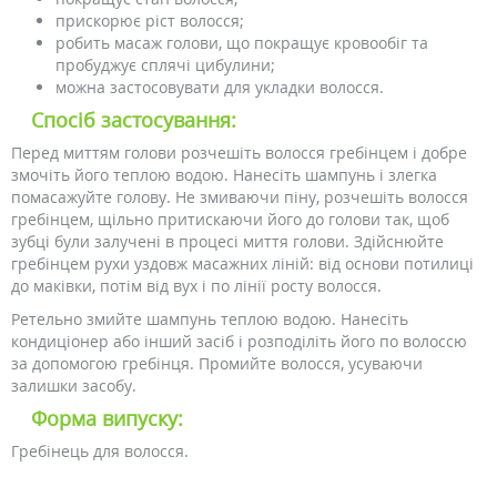
прискорює ріст волосся;
робить масаж голови, що покращує кровообіг та
пробуджує сплячі цибулини;
можна застосовувати для укладки волосся.
Спосіб застосування:
Перед миттям голови розчешіть волосся гребінцем і добре
змочіть його теплою водою. Нанесіть шампунь і злегка
помасажуйте голову. Не змиваючи піну, розчешіть волосся
гребінцем, щільно притискаючи його до голови так, щоб
зубці були залучені в процесі миття голови. Здійснюйте
гребінцем рухи уздовж масажних ліній: від основи потилиці
до маківки, потім від вух і по лінії росту волосся.
Ретельно змийте шампунь теплою водою. Нанесіть
кондиціонер або інший засіб і розподіліть його по волоссю
за допомогою гребінця. Промийте волосся, усуваючи
залишки засобу.
Форма випуску:
Гребінець для волосся.