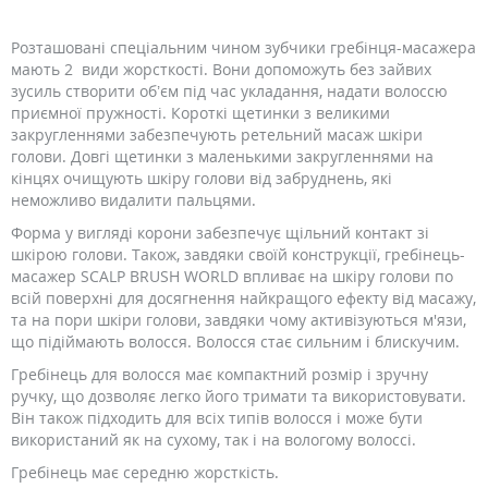
Розташовані спеціальним чином зубчики гребінця-масажера
мають 2 види жорсткості. Вони допоможуть без зайвих
зусиль створити об’єм під час укладання, надати волоссю
приємної пружності. Короткі щетинки з великими
закругленнями забезпечують ретельний масаж шкіри
голови. Довгі щетинки з маленькими закругленнями на
кінцях очищують шкіру голови від забруднень, які
неможливо видалити пальцями.
Форма у вигляді корони забезпечує щільний контакт зі
шкірою голови. Також, завдяки своїй конструкції, гребінець-
масажер SCALP BRUSH WORLD впливає на шкіру голови по
всій поверхні для досягнення найкращого ефекту від масажу,
та на пори шкіри голови, завдяки чому активізуються м'язи,
що підіймають волосся. Волосся стає сильним і блискучим.
Гребінець для волосся має компактний розмір і зручну
ручку, що дозволяє легко його тримати та використовувати.
Він також підходить для всіх типів волосся і може бути
використаний як на сухому, так і на вологому волоссі.
Гребінець має середню жорсткість.