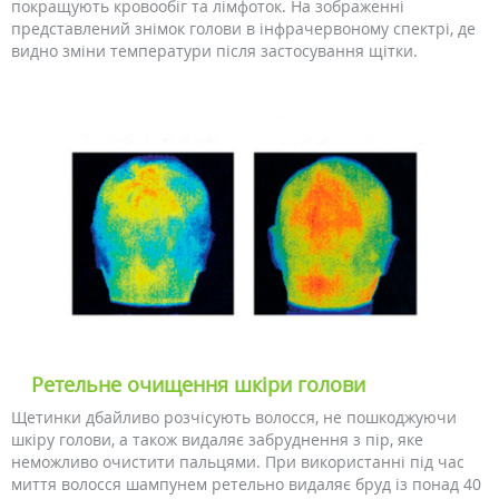
покращують кровообіг та лімфоток. На зображенні
представлений знімок голови в інфрачервоному спектрі, де
видно зміни температури після застосування щітки.
Ретельне очищення шкіри голови
Щетинки дбайливо розчісують волосся, не пошкоджуючи
шкіру голови, а також видаляє забруднення з пір, яке
неможливо очистити пальцями. При використанні під час
миття волосся шампунем ретельно видаляє бруд із понад 40