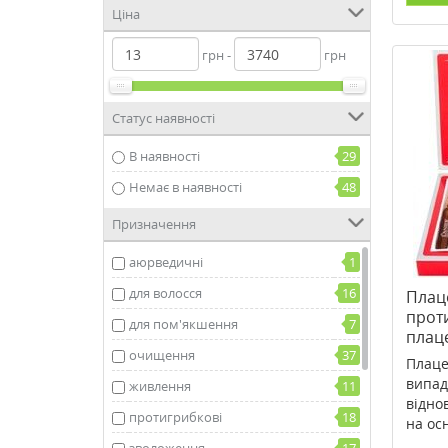
Ціна
грн -
грн
Статус наявності
В наявності
29
Немає в наявності
48
Призначення
аюрведичні
1
для волосся
16
Плац
проти
для пом'якшення
7
плац
очищення
37
Плаце
випад
живлення
11
відно
протигрибкові
18
на осн