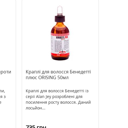
проти
Краплі для волосся Бенедетті
плюс ORISING 50мл
пи,
Краплі для волосся Бенедетті із
я з
серії Alan Jey розроблені для
е
посилення росту волосся. Даний
лосьйон...
735 грн