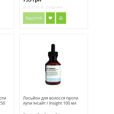
0
відгуків
Відсутній
оти
Лосьйон для волосся проти
250
лупи Інсайт / Insight 100 мл