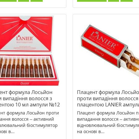
ент формула Лосьйон
Плацент формула Лосьй
 випадіння волосся з
проти випадіння волосся
ентою 10 мл ампули №12
плацентою LANIER ампул
мл №2
нт формула Лосьйон проти
Плацент формула Лосьйон п
ання волосся – активний
випадання волосся – актив
влювальний біостимулятор
відновлювальний біостимул
ові в...
на основі в...