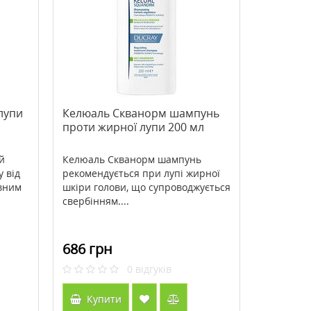
>Bee Propolis (Бджолиний
>Acid Rescue Calcium C
прополіс) 500 мг 100 капсул ТМ
Berry Flavor On-The-Go 
Кантрі Лайф / Country Life
жувальних таблеток ТМ
571 грн
147 грн
816 грн
210 грн
Лайф / Country Life
 лупи
Келюаль Скванорм шампунь
проти жирної лупи 200 мл
Купити
Купити
й
Келюаль Скванорм шампунь
у від
рекомендується при лупі жирної
овним
шкіри голови, що супроводжується
свербінням....
686 грн
0
відгуків
Купити