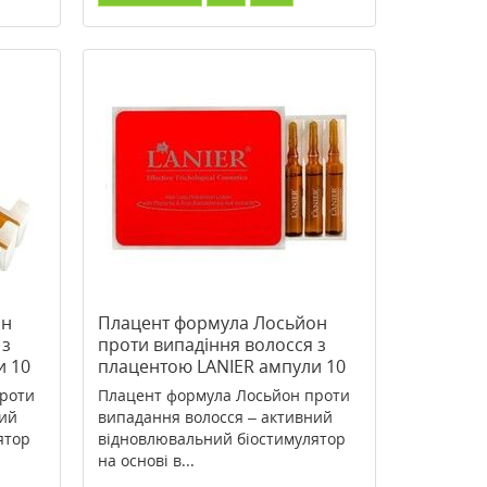
он
Плацент формула Лосьйон
 з
проти випадіння волосся з
и 10
плацентою LANIER ампули 10
мл №6
роти
Плацент формула Лосьйон проти
ний
випадання волосся – активний
ятор
відновлювальний біостимулятор
на основі в...