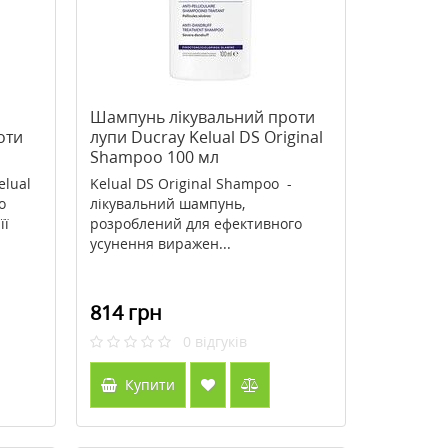
Шампунь лікувальний проти
оти
лупи Ducray Kelual DS Original
Shampoo 100 мл
elual
Kelual DS Original Shampoo -
о
лікувальний шампунь,
її
розроблений для ефективного
усунення виражен...
814 грн
0
відгуків
Купити