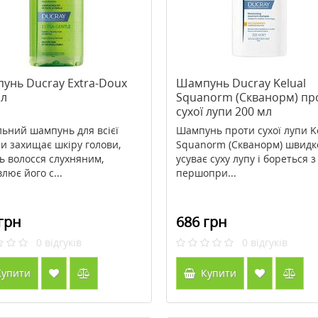
унь Ducray Extra-Doux
Шампунь Ducray Kelual
мл
Squanorm (Скванорм) пр
сухої лупи 200 мл
льний шампунь для всієї
Шампунь проти сухої лупи K
и захищає шкіру голови,
Squanorm (Скванорм) швидк
ь волосся слухняним,
усуває суху лупу і бореться з 
лює його с...
першопри...
грн
686 грн
0
відгуків
0
відгуків
упити
Купити