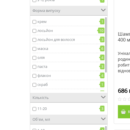
Форма випуску
крем
1
лосьйон
10
Шамп
400 
лосьйон для волосся
3
маска
6
Уніка
олія
4
родин
робит
паста
3
віднов
флакон
4
скраб
1
686 
сироватка
1
Кількість
тонік
2
11-20
3
шампунь
57
К
Об’єм, мл