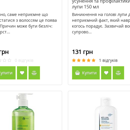
усунення та профілактик
лупи 150 мл
но, саме неприємне що
Виникнення на голові лупи 
статися з волоссям це поява
неприємний факт, який нав
 Причин може бути безліч:
когось порадує. Зазвичай в
рст...
супрово...
грн
131 грн
0
відгуків
1
відгуків
упити
Купити