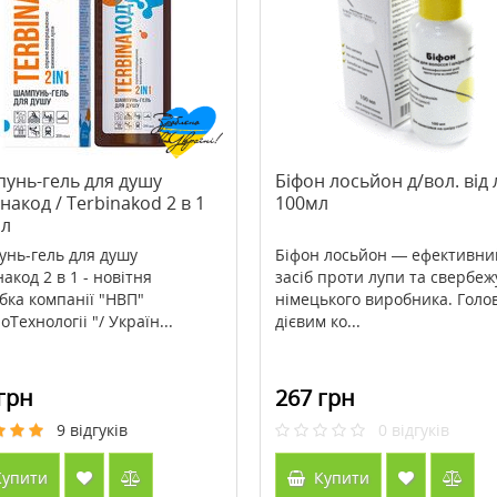
ipoic Acid (Ліпоєва
>Babor Body Grounding
 300 мг 60 таблеток ТМ
Soul&Room Fragrance 220 мл
йф / Country Life
869 грн
2407 грн
3009 грн
унь-гель для душу
Біфон лосьйон д/вол. від
накод / Terbinakod 2 в 1
100мл
ити
Купити
мл
нь-гель для душу
Біфон лосьйон — ефективни
акод 2 в 1 - новітня
засіб проти лупи та свербеж
бка компанії "НВП"
німецького виробника. Гол
оТехнологіі "/ Україн...
дієвим ко...
грн
267 грн
9
відгуків
0
відгуків
упити
Купити