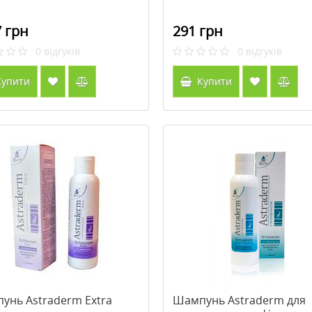
 грн
291 грн
0
відгуків
0
відгуків
упити
Купити
унь Astraderm Extra
Шампунь Astraderm для