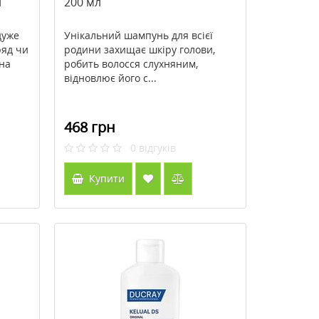
и
200 мл
дуже
Унікальний шампунь для всієї
ряд чи
родини захищає шкіру голови,
она
робить волосся слухняним,
відновлює його с...
468 грн
0
відгуків
Купити