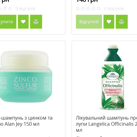
0
відгуків
0
відгуків
упити
Відсутній
-шампунь з цинком та
Лікувальний шампунь пр
ю Alan Jey 150 мл
лупи Langelica Officinalis 
мл