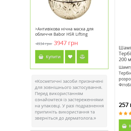
) Metagenics
>Антивікова нічна маска для
>Active L
обличчя Babor HSR Lifting
кислота)
Overnight Mask 50 мл
Кантрі Ла
н
3947 грн
4934 грн
1242 грн
Шамп
Тербі
Купити
Куп
200 
Шампу
Тербін
розро
«Косметичні засоби призначені
ФітоБі
для зовнішнього застосування.
Перед використанням
ознайомтеся із застереженнями
257 
на упаковці. У разі подразнення
припиніть використання та
зверніться до дерматолога.»
К