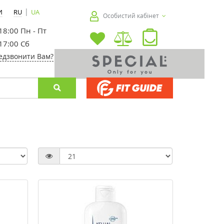
|
И
RU
UA
Особистий кабінет
 18:00 Пн - Пт
 17:00 Сб
едзвонити Вам?
-30%
-30%