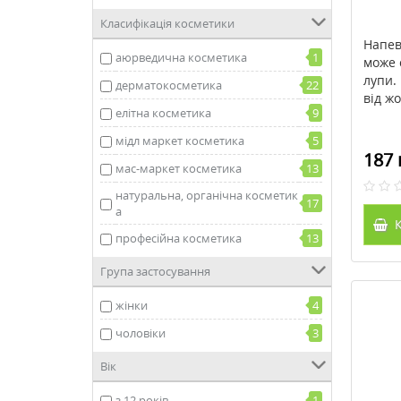
Класифікація косметики
Напев
аюрведична косметика
1
може 
лупи.
дерматокосметика
22
від жо
елітна косметика
9
мідл маркет косметика
5
187 
мас-маркет косметика
13
натуральна, органічна косметик
17
а
К
професійна косметика
13
Група застосування
жінки
4
чоловіки
3
Вік
з 12 років
1