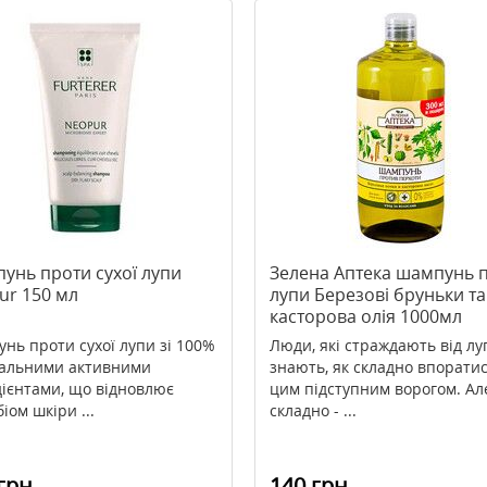
унь проти сухої лупи
Зелена Аптека шампунь 
ur 150 мл
лупи Березові бруньки та
касторова олія 1000мл
нь проти сухої лупи зі 100%
Люди, які страждають від лу
альними активними
знають, як складно впоратис
дієнтами, що відновлює
цим підступним ворогом. Ал
іом шкіри ...
складно - ...
грн
140 грн