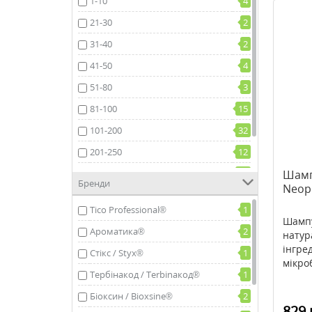
1-10
4
21-30
2
31-40
2
41-50
4
51-80
3
81-100
15
101-200
32
201-250
12
251-500
13
Шамп
Бренди
Neop
501-1000
3
Tico Professional®
1
Шампу
Ароматика®
2
натур
інгре
Стікс / Styx®
1
мікроб
Тербінакод / Terbinaкод®
1
Біоксин / Bioxsine®
2
829 