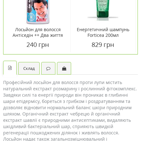
Лосьйон для волосся
Енергетичний шампунь
Антіседін ++ Два життя
Forticea 200мл
200мл
240 грн
829 грн
Склад
Професійний лосьйон для волосся проти лупи містить
натуральний екстракт розмарину і рослинний фітокомплекс.
Завдяки силі та енергії природи він проникає в глибинні
шари епідермісу, бореться з грибком і роздратуванням та
дозволяє відновити нормальний баланс шкіри природним
шляхом. Органічний екстракт чебрецю й органічний
екстракт шавлії є природними антисептиками, видаляють
шкідливий бактеріальний шар, сприяють швидкій
регенерації пошкоджених ділянок і живлять волосся.
Лосьйон надає також загальнозміцнювальний і