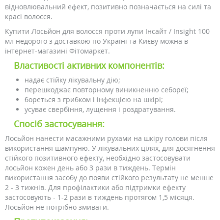
відновлювальний ефект, позитивно позначається на силі та
красі волосся.
Купити Лосьйон для волосся проти лупи Інсайт / Insight 100
мл недорого з доставкою по Україні та Києву можна в
інтернет-магазині Фітомаркет.
Властивості активних компонентів:
надає стійку лікувальну дію;
перешкоджає повторному виникненню себореї;
бореться з грибком і інфекцією на шкірі;
усуває свербіння, лущення і роздратування.
Спосіб застосування:
Лосьйон нанести масажними рухами на шкіру голови після
використання шампуню. У лікувальних цілях, для досягнення
стійкого позитивного ефекту, необхідно застосовувати
лосьйон кожен день або 3 рази в тиждень. Термін
використання засобу до появи стійкого результату не менше
2 - 3 тижнів. Для профілактики або підтримки ефекту
застосовують - 1-2 рази в тиждень протягом 1,5 місяця.
Лосьйон не потрібно змивати.