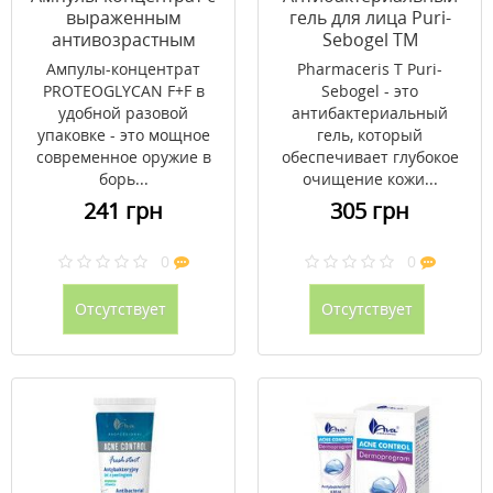
выраженным
гель для лица Puri-
антивозрастным
Sebogel ТМ
эффектом
Фармацерис /
Ампулы-концентрат
Pharmaceris T Puri-
PROTEOGLYCAN F+F
Pharmaceris 190 мл
PROTEOGLYCAN F+F в
Sebogel - это
ВАВЕ 2 x 2 мл
удобной разовой
антибактериальный
упаковке - это мощное
гель, который
современное оружие в
обеспечивает глубокое
борь...
очищение кожи...
241 грн
305 грн
0
0
Отсутствует
Отсутствует