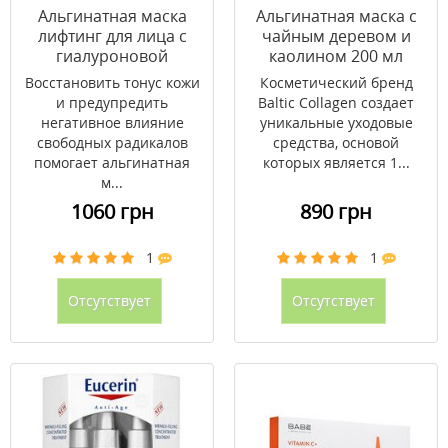
Альгинатная маска
Альгинатная маска с
лифтинг для лица с
чайным деревом и
гиалуроновой
каолином 200 мл
кислотой и
Восстановить тонус кожи
Косметический бренд
коллагеном 200 мл
и предупредить
Baltic Collagen создает
негативное влияние
уникальные уходовые
свободных радикалов
средства, основой
помогает альгинатная
которых является 1...
м...
1060 грн
890 грн
1
1
Отсутствует
Отсутствует