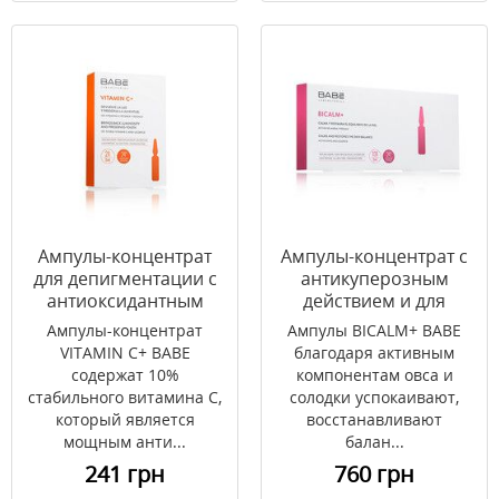
Ампулы-концентрат
Ампулы-концентрат с
для депигментации с
антикуперозным
антиоксидантным
действием и для
эффектом VITAMIN C+
снятия раздражения
Ампулы-концентрат
Ампулы BICALM+ BABE
BABE 2 x 2мл
на коже BICALM+ BABE
VITAMIN C+ BABE
благодаря активным
10 x 2мл
содержат 10%
компонентам овса и
стабильного витамина С,
солодки успокаивают,
который является
восстанавливают
мощным анти...
балан...
241 грн
760 грн