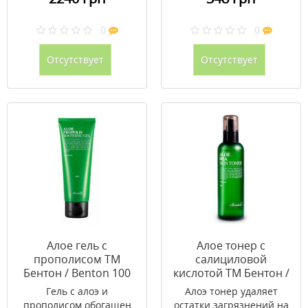
0
0
Отсутствует
Отсутствует
Алое гель с
Алое тонер с
прополисом ТМ
салициловой
Бентон / Benton 100
кислотой ТМ Бентон /
мл
Benton 200 мл
Гель с алоэ и
Алоэ тонер удаляет
прополисом обогащен
остатки загрязнений на