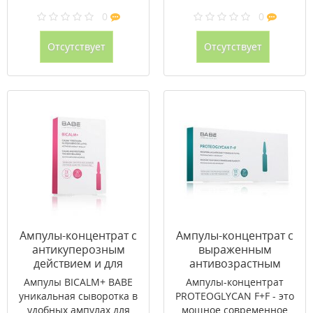
0
0
Отсутствует
Отсутствует
Ампулы-концентрат с
Ампулы-концентрат с
антикуперозным
выраженным
действием и для
антивозрастным
снятия раздражения
эффектом
Ампулы BICALM+ BABE
Ампулы-концентрат
на коже BICALM+ BABE
PROTEOGLYCAN F+F
уникальная сыворотка в
PROTEOGLYCAN F+F - это
2 x 2мл
ВАВЕ 10 x 2 мл
удобных ампулах для
мощное современное