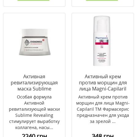
Активная
Активный крем
ревитализирующая
против морщин для
маска Sublime
лица Magni-Capilaril
Revealing 50 мл
ТМ
Особая формула
Активный крем против
Фармацерис/Pharmaceri
Активной
морщин для лица Magni-
50 мл
ревитализующей маски
Capilaril ТМ Фармасерис
Sublime Revealing
предназначен для ухода
стимулирует выработку
за зрелой ...
коллагена, насы...
2240 грн
348 грн