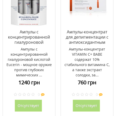
Ампулы с
Ампулы-концентрат
концентрированной
для депигментации с
гиалуроновой
антиоксидантным
кислотой ТМ
эффектом VITAMIN C+
Ампулы с
Ампулы-концентрат
Эуцерин/Eucerin 5 мл
BABE 10 x 2 мл
концентрированной
VITAMIN C+ BABE
№6
гиалуроновой кислотой
содержат 10%
Eucerin - мощное оружие
стабильного витамина С,
против глубоких
а также экстракт
мимических ...
солодки, за...
1240 грн
760 грн
0
0
Отсутствует
Отсутствует