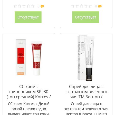
0
0
Отсутствует
Отсутствует
CC крем с
Cпрей для лица с
шиповником SPF30
экстрактом зеленого
(тон средний) Korres /
чая ТМ Бентон /
Коррес 30 мл
Benton 40 мл
СС крем Korres с Дикой
Спрей для лица c
розой превосходно
экстрактом зеленого чая
выравнивает тон кожи,
Benton (Honest TT Mist)