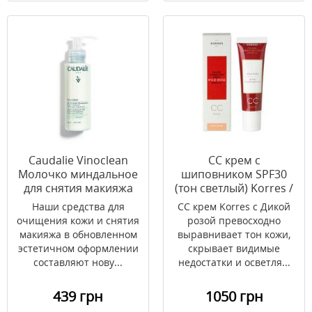
Caudalie Vinoclean
CC крем с
Молочко миндальное
шиповником SPF30
для снятия макияжа
(тон светлый) Korres /
100 мл
Коррес 30 мл
Наши средства для
СС крем Korres с Дикой
очищения кожи и снятия
розой превосходно
макияжа в обновленном
выравнивает тон кожи,
эстетичном оформлении
скрывает видимые
составляют нову...
недостатки и осветля...
439 грн
1050 грн