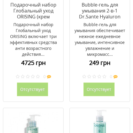
Подарочный набор
Bubble-гель для
Глобальный уход
умывания 2-в-1
ORISING (крем
Dr.Sante Hyaluron
антиейдж,
Mezzo Pro 200 мл
Подарочный набор
Bubble-гель для
тонизирующая вода
Глобальный уход
умывания обеспечивает
малина, флюид для
ORISING включает три
нежное ежедневное
глаз)
эффективных средства
умывание, интенсивное
анти возрастного
увлажнение и
действия...
микромасс...
4725 грн
249 грн
0
0
Отсутствует
Отсутствует