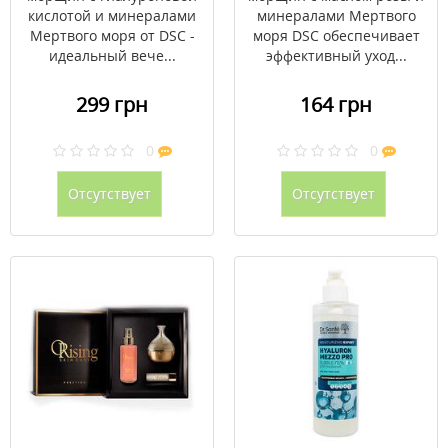
Мертвого моря DSC
кислотой и минералами
минералами Мертвого
50мл
Мертвого моря от DSC -
моря DSC обеспечивает
идеальный вече...
эффективный уход...
299 грн
164 грн
0
0
Отсутствует
Отсутствует