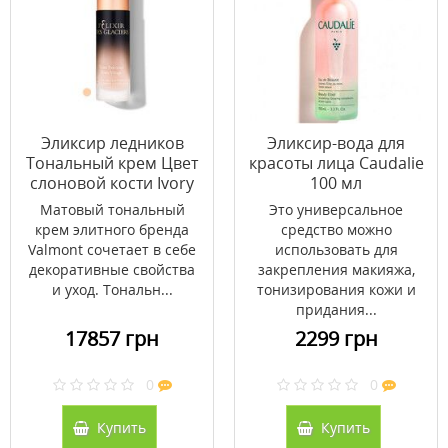
Эликсир ледников
Эликсир-вода для
Тональный крем Цвет
красоты лица Caudalie
слоновой кости Ivory
100 мл
In Shanghai 30 мл
Матовый тональный
Это универсальное
крем элитного бренда
средство можно
Valmont сочетает в себе
использовать для
декоративные свойства
закрепления макияжа,
и уход. Тональн...
тонизирования кожи и
придания...
17857 грн
2299 грн
0
0
Купить
Купить