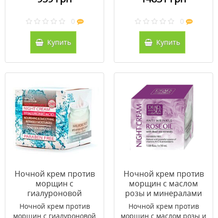
0
0
Купить
Купить
Ночной крем против
Ночной крем против
морщин с
морщин с маслом
гиалуроновой
розы и минералами
кислотой и
Мертвого моря DSC
Ночной крем против
Ночной крем против
минералами
50мл
морщин с гиалуроновой
морщин с маслом розы и