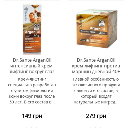
Dr.Sante ArganOil
Dr.Sante ArganOil
интенсивный крем-
крем-лифтинг против
лифтинг вокруг глаз
морщин дневной 40+
против морщин 50+
50 мл
Крем-лифтинг
Главной особенностью
15 мл
специально разработан
эксклюзивного продукта
с учетом физиологии
является его состав, в
кожи вокруг глаз после
который входят
50 лет. В его состав в...
натуральные ингред...
149 грн
279 грн