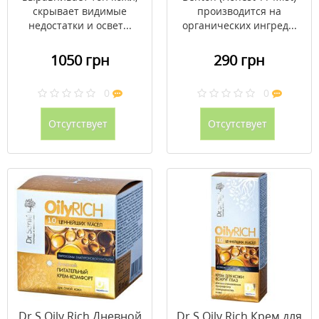
скрывает видимые
производится на
недостатки и освет...
органических ингред...
1050 грн
290 грн
0
0
Отсутствует
Отсутствует
Dr.S.Oily Rich Дневной
Dr.S.Oily Rich Крем для