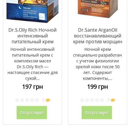
Dr.S.Oily Rich Ночной
Dr.Sante ArganOil
интенсивный
восстанавливающий
питательный крем
крем против морщин
50мл
ночной 50+ 50 мл
Ночной интенсивный
Ночной крем
питательный крем с
специально разработан
комплексом масел
с учетом физиологии
Dr.S.Oily Rich —
зрелой кожи после 50
настоящее спасение для
лет. Содержит
сухой...
компоненты,...
197 грн
199 грн
0
0
Отсутствует
Отсутствует