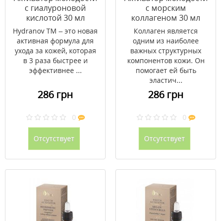
с гиалуроновой
с морским
кислотой 30 мл
коллагеном 30 мл
Hydranov TM – это новая
Коллаген является
активная формула для
одним из наиболее
ухода за кожей, которая
важных структурных
в 3 раза быстрее и
компонентов кожи. Он
эффективнее ...
помогает ей быть
эластич...
286 грн
286 грн
0
0
Отсутствует
Отсутствует