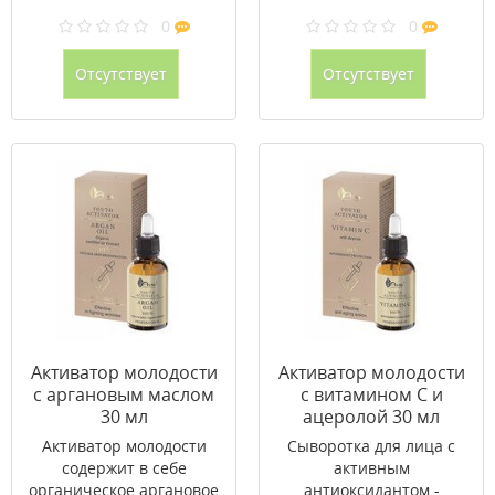
0
0
Отсутствует
Отсутствует
Активатор молодости
Активатор молодости
с аргановым маслом
с витамином С и
30 мл
ацеролой 30 мл
Активатор молодости
Сыворотка для лица с
содержит в себе
активным
органическое аргановое
антиоксидантом -