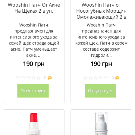
Wooshin Патч От Акне
Wooshin Патч от
На Щеках 2 в уп.
Носогубных Морщин
Омолаживающий 2 в
уп.
Wooshin Патч
Wooshin Патч
предназначен для
предназначен для
интенсивного ухода за
интенсивного ухода за
кожей щек страдающей
кожей щек. Патч в своем
акне. Патч уменьшает
составе содержит
акне, ...
гидроли...
190 грн
190 грн
0
0
Отсутствует
Отсутствует