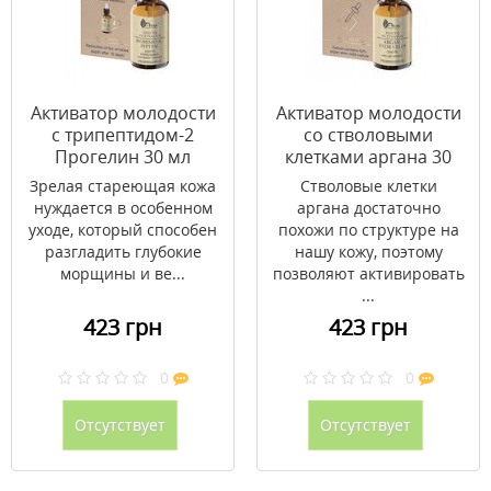
Активатор молодости
Активатор молодости
с трипептидом-2
со стволовыми
Прогелин 30 мл
клетками аргана 30
мл
Зрелая стареющая кожа
Стволовые клетки
нуждается в особенном
аргана достаточно
уходе, который способен
похожи по структуре на
разгладить глубокие
нашу кожу, поэтому
морщины и ве...
позволяют активировать
...
423 грн
423 грн
0
0
Отсутствует
Отсутствует