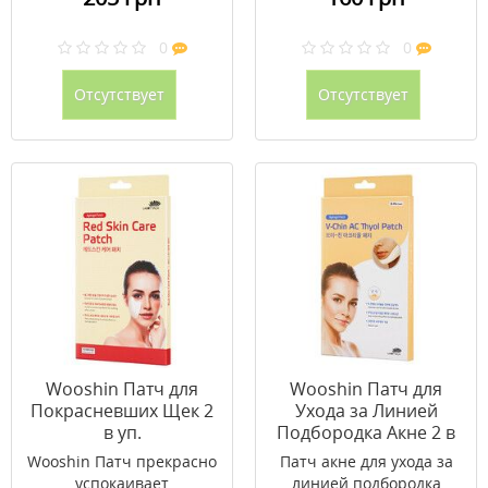
0
0
Отсутствует
Отсутствует
Wooshin Патч для
Wooshin Патч для
Покрасневших Щек 2
Ухода за Линией
в уп.
Подбородка Акне 2 в
уп.
Wooshin Патч прекрасно
Патч акне для ухода за
успокаивает
линией подбородка