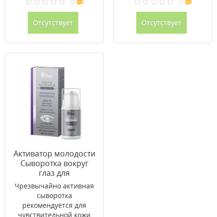
0
0
Отсутствует
Отсутствует
Активатор молодости
Сыворотка вокруг
глаз для
чувствительной кожи
Чрезвычайно активная
с успокаивающим
сыворотка
эффектом 15 мл
рекомендуется для
чувствительной кожи