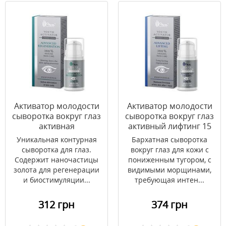
Активатор молодости
Активатор молодости
сыворотка вокруг глаз
сыворотка вокруг глаз
активная
активный лифтинг 15
регенерация 15 мл
мл
Уникальная контурная
Бархатная сыворотка
сыворотка для глаз.
вокруг глаз для кожи с
Содержит наночастицы
пониженным тугором, с
золота для регенерации
видимыми морщинами,
и биостимуляции...
требующая интен...
312 грн
374 грн