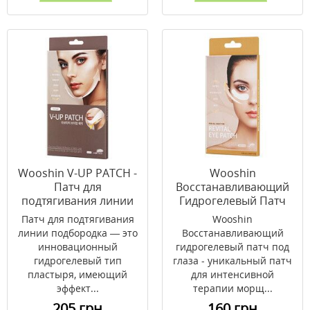
Wooshin V-UP PATCH -
Wooshin
Патч для
Восстанавливающий
подтягивания линии
Гидрогелевый Патч
подбородка 2 в уп.
под Глаза 4 пары в уп.
Патч для подтягивания
Wooshin
линии подбородка — это
Восстанавливающий
инновационный
гидрогелевый патч под
гидрогелевый тип
глаза - уникальный патч
пластыря, имеющий
для интенсивной
эффект...
терапии морщ...
205 грн
160 грн