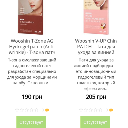
Wooshin T-Zone AG
Wooshin V-UP Chin
Hydrogel patch (Anti-
PATCH - Патч для
wrinkle) - Т-зона патч
ухода за линией
омолаживающий
подбородка
T-зона омолаживающий
Патч для ухода за
гидрогелевый патч
линией подбородка —
разработан специально
это инновационный
для ухода за морщинами
гидрогелевый тип
на лбу. Основным...
пластыря, который
эффективн...
190 грн
205 грн
0
0
Отсутствует
Отсутствует