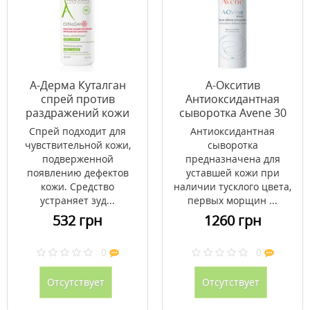
А-Дерма Куталган
А-Окситив
спрей против
Антиоксидантная
раздражений кожи
сыворотка Avene 30
100 мл
мл
Спрей подходит для
Антиоксидантная
чувствительной кожи,
сыворотка
подверженной
предназначена для
появлению дефектов
уставшей кожи при
кожи. Средство
наличии тусклого цвета,
устраняет зуд...
первых морщин ...
532 грн
1260 грн
0
0
Отсутствует
Отсутствует