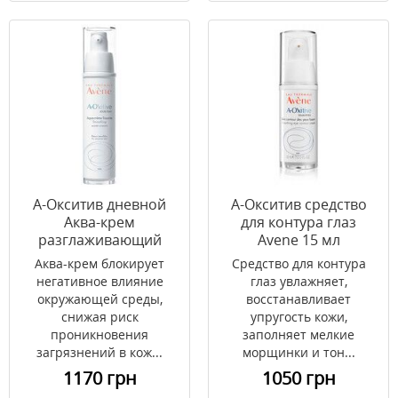
А-Окситив дневной
А-Окситив средство
Аква-крем
для контура глаз
разглаживающий
Avene 15 мл
Avene 30 мл
Аква-крем блокирует
Средство для контура
негативное влияние
глаз увлажняет,
окружающей среды,
восстанавливает
снижая риск
упругость кожи,
проникновения
заполняет мелкие
загрязнений в кож...
морщинки и тон...
1170 грн
1050 грн