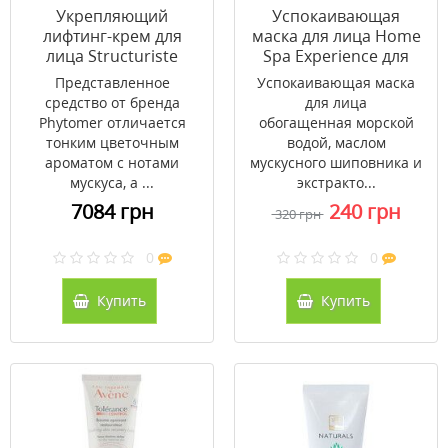
Укрепляющий
Успокаивающая
лифтинг-крем для
маска для лица Home
лица Structuriste
Spa Experience для
Phytomer 50 мл
чувствительной и
Представленное
Успокаивающая маска
сухой кожи ТМ
средство от бренда
для лица
Бифас/Byphasse 150
Phytomer отличается
обогащенная морской
мл
тонким цветочным
водой, маслом
ароматом с нотами
мускусного шиповника и
мускуса, а ...
экстракто...
7084 грн
240 грн
320 грн
0
0
Купить
Купить