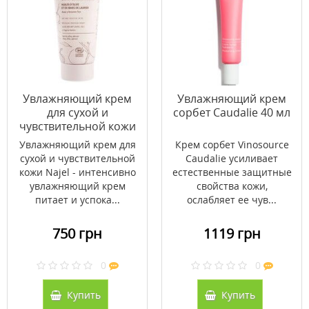
Увлажняющий крем
Увлажняющий крем
для сухой и
сорбет Caudalie 40 мл
чувствительной кожи
Najel 50 мл
Увлажняющий крем для
Крем сорбет Vinosource
сухой и чувствительной
Caudalie усиливает
кожи Najel - интенсивно
естественные защитные
увлажняющий крем
свойства кожи,
питает и успока...
ослабляет ее чув...
750 грн
1119 грн
0
0
Купить
Купить