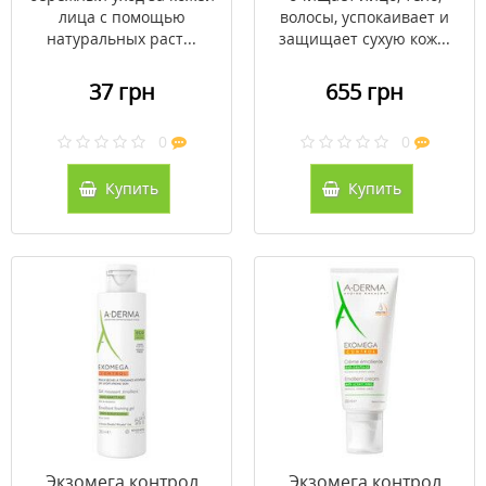
лица с помощью
волосы, успокаивает и
натуральных раст...
защищает сухую кож...
37 грн
655 грн
0
0
Купить
Купить
Экзомега контрол
Экзомега контрол