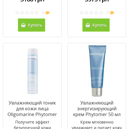
0
0
Купить
Купить
Увлажняющий тоник
Увлажняющий
для кожи лица
энергизирующий
Oligomarine Phytomer
крем Phytomer 50 мл
250 мл
Получите эффект
Крем мгновенно
безупречной кожи
увлажняет и питает кожу