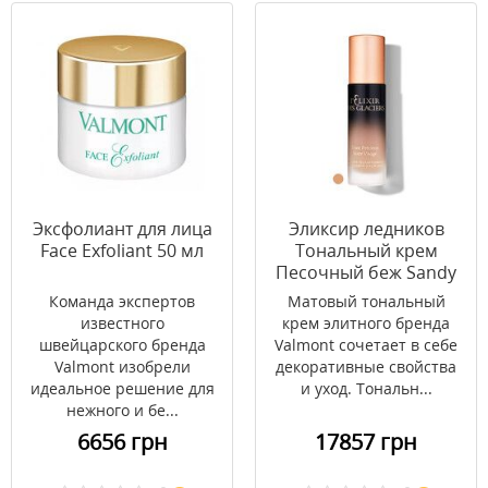
Эксфолиант для лица
Эликсир ледников
Face Exfoliant 50 мл
Тональный крем
Песочный беж Sandy
Beige In Paris 30 мл
Команда экспертов
Матовый тональный
известного
крем элитного бренда
швейцарского бренда
Valmont сочетает в себе
Valmont изобрели
декоративные свойства
идеальное решение для
и уход. Тональн...
нежного и бе...
6656 грн
17857 грн