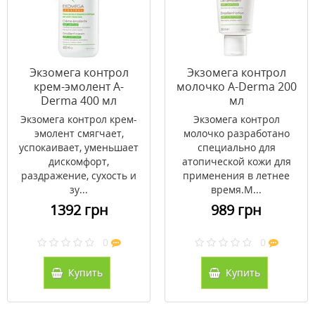
Экзомега контрол
Экзомега контрол
крем-эмолент A-
молочко A-Derma 200
Derma 400 мл
мл
Экзомега контрол крем-
Экзомега контрол
эмолент смягчает,
молочко разработано
успокаивает, уменьшает
специально для
дискомфорт,
атопической кожи для
раздражение, сухость и
применения в летнее
зу...
время.М...
1392 грн
989 грн
0
0
Купить
Купить