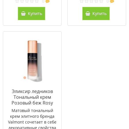
0
0
Купить
Купить
Эликсир ледников
Тональный крем
Розовый беж Rosy
Beige In New York 30
Матовый тональный
мл
крем элитного бренда
Valmont сочетает в себе
декоративные свойства