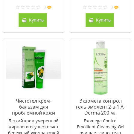
0
0
Купить
Купить
Чистотел крем-
Экзомега контрол
бальзам для
гель-эмолент 2-в-1 A-
проблемной кожи
Derma 200 мл
лица 40мл
Легкий крем умеренной
Exomega Control
жирности осуществляет
Emollient Cleansing Gel
бережный уход за кожей
очищает лицо, тело,