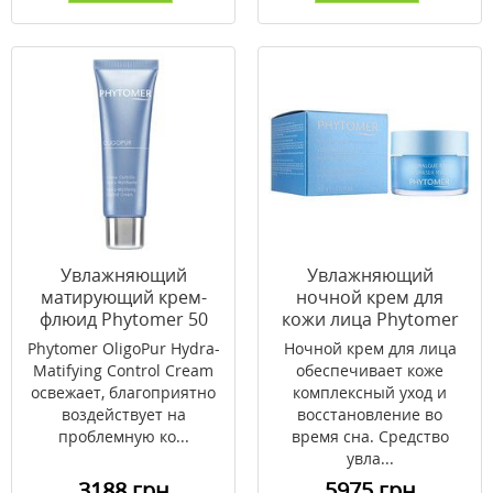
Увлажняющий
Увлажняющий
матирующий крем-
ночной крем для
флюид Phytomer 50
кожи лица Phytomer
мл
50 мл
Phytomer OligoPur Hydra-
Ночной крем для лица
Matifying Control Cream
обеспечивает коже
освежает, благоприятно
комплексный уход и
воздействует на
восстановление во
проблемную ко...
время сна. Средство
увла...
3188 грн
5975 грн