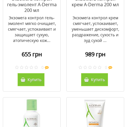
гель-эмолент A-Derma
крем A-Derma 200 мл
200 мл
Экзомега контрол гель-
Экзомега контрол крем
эмолент мягко очищает,
смягчает, успокаивает,
смягчает, успокаивает и
уменьшает дискомфорт,
защищает сухую,
раздражение, сухость и
атопическую кож...
зуд сухой ...
655 грн
989 грн
0
0
Купить
Купить