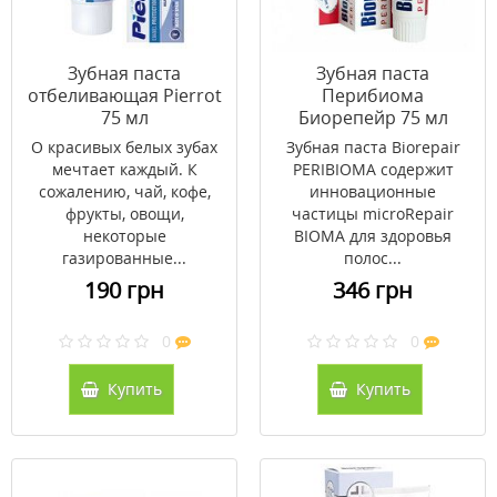
Зубная паста
Зубная паста
отбеливающая Pierrot
Перибиома
75 мл
Биорепейр 75 мл
О красивых белых зубах
Зубная паста Biorepair
мечтает каждый. К
PERIBIOMA содержит
сожалению, чай, кофе,
инновационные
фрукты, овощи,
частицы microRepair
некоторые
BIOMA для здоровья
газированные...
полос...
190 грн
346 грн
0
0
Купить
Купить