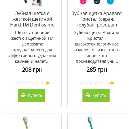
Зубная щeтка с
Зубная щетка Apagard
жесткой щетиной
Кристал (серая,
Hard ТМ Dentissimo
голубая, розовая)
Щетка с прочной
Зубная щетка Апагард
жесткой щетиной ТМ
Кристал -
Dentissimo
высокотехнологичное
предназначена для
изделие от известного
эффективного удаления
японского
камней и налет...
производителя уни...
208 грн
285 грн
0
0
Купить
Купить