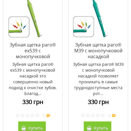
Зубная щетка paro®
Зубная щетка paro®
exS39 с
M39 с монопучковой
монопучковой
насадкой
насадкой
(9603210000)
Зубная щетка paro®
Зубная щетка paro® M39
(9603210000)
exS39 с монопучковой
с монопучковой
насадкой это
насадкой позволяет
совершенно новый
проникать в самые
подход к очистке зубов.
труднодоступные места
Благод...
рот...
330 грн
330 грн
0
0
Купить
Купить