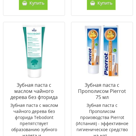
Купить
Купить
Зубная паста с
Зубная паста с
маслом чайного
Прополисом Pierrot
дерева без фторида
75 мл
Tebodont 75 мл
Зубная паста с маслом
Зубная паста с
чайного дерева без
Прополисом
фторида Tebodont
производства Pierrot
препятствует
(Испания) - эффективное
образованию зубного
гигиеническое средство
налета и ...
на нат...