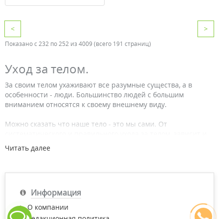
<
>
Показано с 232 по 252 из 4009 (всего 191 страниц)
Уход за телом.
За своим телом ухаживают все разумные существа, а в
особенности - люди. Большинство людей с большим
вниманием относятся к своему внешнему виду.
Можно сказать что наше тело - это мы сами. От
систематического и правильного ухода за телом, зависит и
наша молодость, и привлекательность. Особенно это важно
Читать далее
для женщин, которые всегда стремились к совершенству.
Отметим также, что от комплексного и постоянного ухода за
телом зависит и наше с вами здоровье. Площадь нашей
кожи колеблется от 1,5 до 2х кв. метров и наделена, только
Информация
представьте себе, 2-мя миллионами потовых желез, функции
которых впечатляют. Тут и выделение пота, и насыщение
О компании
тканей кислородом, и выделение углекислого газа. Так как за
Редакционная политика