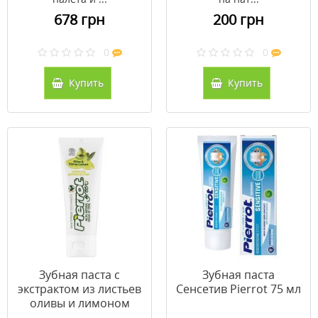
678 грн
200 грн
0
0
Купить
Купить
Зубная паста с
Зубная паста
экстрактом из листьев
Сенсетив Pierrot 75 мл
оливы и лимоном
Pierrot 75 мл