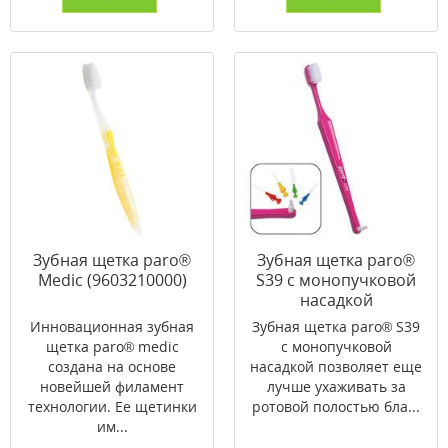
Зубная щетка paro®
Зубная щетка paro®
Medic (9603210000)
S39 с монопучковой
насадкой
(9603210000)
Инновационная зубная
Зубная щетка paro® S39
щетка paro® medic
с монопучковой
создана на основе
насадкой позволяет еще
новейшей филамент
лучше ухаживать за
технологии. Ее щетинки
ротовой полостью бла...
им...