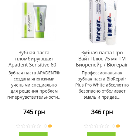
Зубная паста
Зубная паста Про
пломбирующая
Вайт Плюс 75 мл ТМ
Apadent Sensitive 60 г
Биорепейр / Biorepair
Зубная паста APADENT®
Профессиональная
создана японскими
зубная паста BioRepair
учеными специально
Plus Pro White абсолютно
для решения проблем
безопасно отбеливает
гиперчувствительности...
эмаль и придае...
745 грн
346 грн
0
0