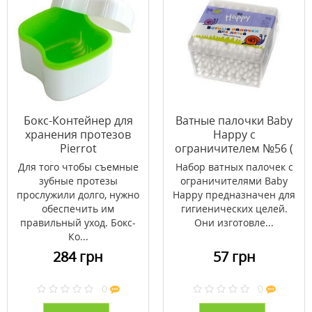
Бокс-Контейнер для
Ватные палочки Baby
хранения протезов
Happy с
Pierrot
ограничителем №56 (
+8) шт
Для того чтобы съемные
Набор ватных палочек с
зубные протезы
ограничителями Baby
прослужили долго, нужно
Happy предназначен для
обеспечить им
гигиенических целей.
правильный уход. Бокс-
Они изготовле...
Ко...
284 грн
57 грн
0
0