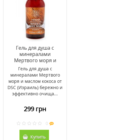
Гель для душа с
минералами
Мертвого моря и
маслом кокоса DSC
Гель для душа с
1000мл
минералами Мертвого
моря и маслом кокоса от
DSC (Израиль) бережно и
эффективно очища...
299 грн
0
Купить