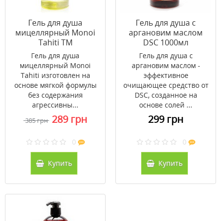
Гель для душа
Гель для душа с
мицеллярный Monoi
аргановим маслом
Tahiti ТМ
DSC 1000мл
Бифас/Byphasse 1000
Гель для душа
Гель для душа с
мл
мицеллярный Monoi
аргановим маслом -
Tahiti изготовлен на
эффективное
основе мягкой формулы
очищающее средство от
без содержания
DSC, созданное на
агрессивны...
основе солей ...
289 грн
299 грн
385 грн
0
0
Купить
Купить