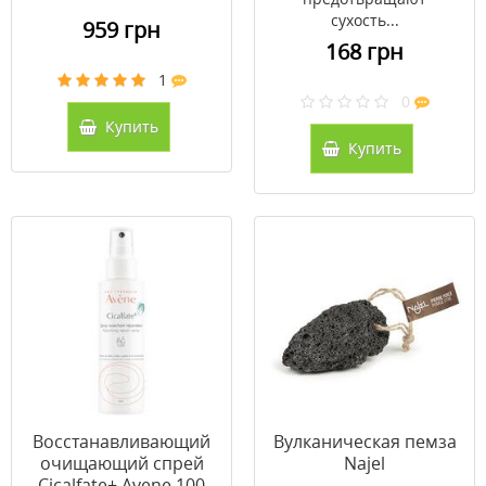
сухость...
959 грн
168 грн
1
0
Купить
Купить
Восстанавливающий
Вулканическая пемза
очищающий спрей
Najel
Cicalfate+ Avene 100