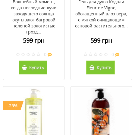
Волшебный момент,
Гель для душа Кодали
когда последние лучи
Fleur de Vigne,
заходящего солнца
обогащенный алоэ вера,
окутывают багровой
с мягкой очищающим
пеленой золотистые
основой растительного...
грозд...
599 грн
599 грн
0
0
Купить
Купить
-25%