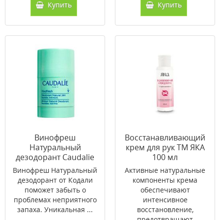
Купить
Купить
Винофреш
Восстанавливающий
Натуральный
крем для рук ТМ ЯКА
дезодорант Caudalie
100 мл
Эвкалипт-Виноград
Винофреш Натуральный
Активные натуральные
дезодорант от Кодали
компоненты крема
поможет забыть о
обеспечивают
проблемах неприятного
интенсивное
запаха. Уникальная ...
восстановление,
предотвращают