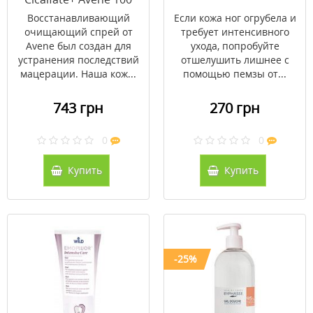
мл
Восстанавливающий
Если кожа ног огрубела и
очищающий спрей от
требует интенсивного
Avene был создан для
ухода, попробуйте
устранения последствий
отшелушить лишнее с
мацерации. Наша кож...
помощью пемзы от...
743 грн
270 грн
0
0
Купить
Купить
-25%