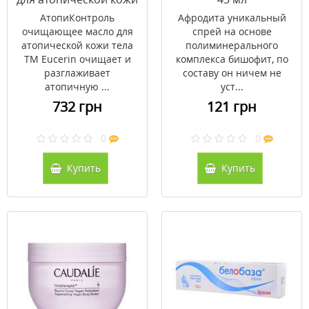
тела ТМ
АтопиКонтроль
Афродита уникальный
Эуцерин/Eucerin 400
очищающее масло для
спрей на основе
мл
атопической кожи тела
полиминерального
ТМ Eucerin очищает и
комплекса бишофит, по
разглаживает
составу он ничем не
атопичную ...
уст...
732 грн
121 грн
0
0
Купить
Купить