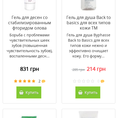
Гель для десен со
Гель для душа Back to
стабилизированным
basics для всех типов
фторидом олова
кожи ТМ
Emofluor Intesive Care
Бифас/Byphasse 750
Борьба с проблемами
Гель для душа Byphasse
75мл
мл
чувствительных шеек
Back to Basics для всех
зубов (повышенная
типов кожи нежно и
чувствительность зубов),
эффективно очищает
воспаленными десн...
кожу. Его форму...
831 грн
214 грн
285 грн
2
0
Купить
Купить