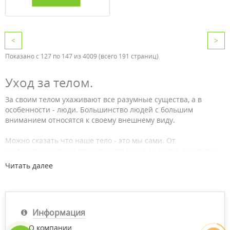
<
>
Показано с 127 по 147 из 4009 (всего 191 страниц)
Уход за телом.
За своим телом ухаживают все разумные существа, а в
особенности - люди. Большинство людей с большим
вниманием относятся к своему внешнему виду.
Можно сказать что наше тело - это мы сами. От
систематического и правильного ухода за телом, зависит и
наша молодость, и привлекательность. Особенно это важно
Читать далее
для женщин, которые всегда стремились к совершенству.
Отметим также, что от комплексного и постоянного ухода за
телом зависит и наше с вами здоровье. Площадь нашей
кожи колеблется от 1,5 до 2х кв. метров и наделена, только
Информация
представьте себе, 2-мя миллионами потовых желез, функции
которых впечатляют. Тут и выделение пота, и насыщение
О компании