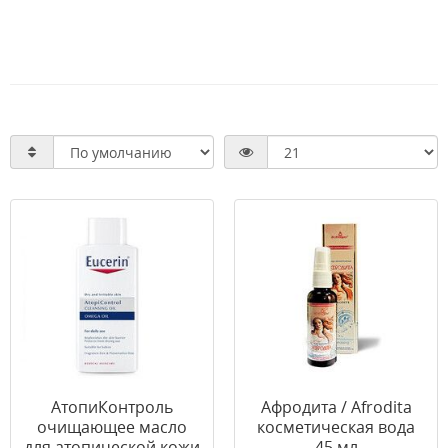
АтопиКонтроль
Афродита / Afrodita
очищающее масло
косметическая вода
для атопической кожи
45 мл