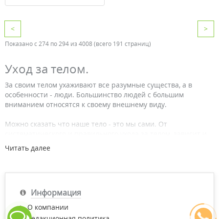
<
>
Показано с 274 по 294 из 4008 (всего 191 страниц)
Уход за телом.
За своим телом ухаживают все разумные существа, а в
особенности - люди. Большинство людей с большим
вниманием относятся к своему внешнему виду.
Можно сказать что наше тело - это мы сами. От
систематического и правильного ухода за телом, зависит и
наша молодость, и привлекательность. Особенно это важно
Читать далее
для женщин, которые всегда стремились к совершенству.
Отметим также, что от комплексного и постоянного ухода за
телом зависит и наше с вами здоровье. Площадь нашей
кожи колеблется от 1,5 до 2х кв. метров и наделена, только
Информация
представьте себе, 2-мя миллионами потовых желез, функции
которых впечатляют. Тут и выделение пота, и насыщение
О компании
тканей кислородом, и выделение углекислого газа. Так как за
Редакционная политика