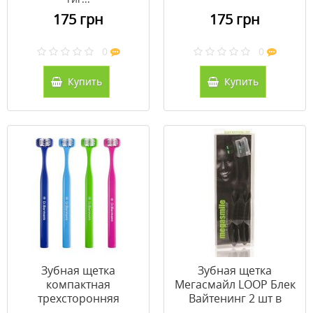
175 грн
175 грн
0
0
Купить
Купить
Зубная щетка
Зубная щетка
компактная
Мегасмайл LOOP Блек
трехсторонняя
Вайтенинг 2 шт в
Superbrush Dr.
упаковке