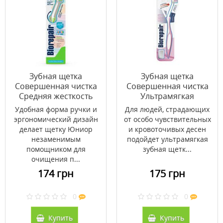
Зубная щетка
Зубная щетка
Совершенная чистка
Совершенная чистка
Средняя жесткость
Ультрамягкая
Юниор (Medium Soft
(Ultrasoft) для защиты
Удобная форма ручки и
Для людей, страдающих
Junior) 6-12 лет ТМ
десен ТМ Биорепейр /
эргономический дизайн
от особо чувствительных
Биорепейр / Biorepair
Biorepair
делает щетку Юниор
и кровоточивых десен
незаменимым
подойдет ультрамягкая
помощником для
зубная щетк...
очищения п...
174 грн
175 грн
0
0
Купить
Купить