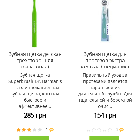
Зубная щетка детская
Зубная щетка для
трехсторонняя
протезов экстра
(салатовая)
жесткая Специалист
Superbrush Dr.
Pierrot
Зубная щетка
Правильный уход за
Barman's
Superbrush Dr. Barman's
протезами является
— это инновационная
гарантией их
зубная щетка, которая
длительной службы. Для
быстрее и
тщательной и бережной
эффективнее...
очис...
285 грн
154 грн
1
0