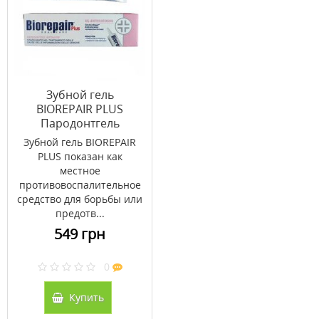
Зубной гель
BIOREPAIR PLUS
Пародонтгель
интенсив 20 мл
Зубной гель BIOREPAIR
PLUS показан как
местное
противовоспалительное
средство для борьбы или
предотв...
549 грн
0
Купить