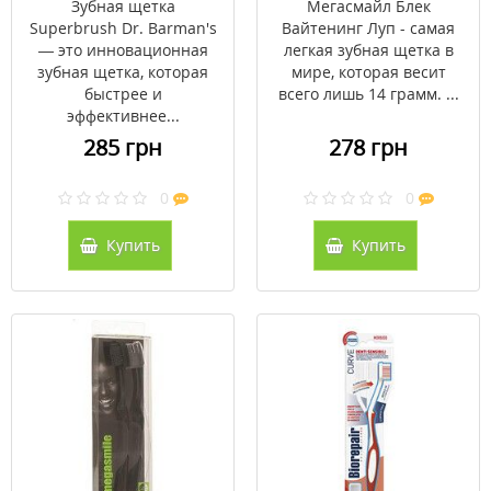
Зубная щетка
Мегасмайл Блек
Barman's
Superbrush Dr. Barman's
Вайтенинг Луп - самая
— это инновационная
легкая зубная щетка в
зубная щетка, которая
мире, которая весит
быстрее и
всего лишь 14 грамм. ...
эффективнее...
285 грн
278 грн
0
0
Купить
Купить