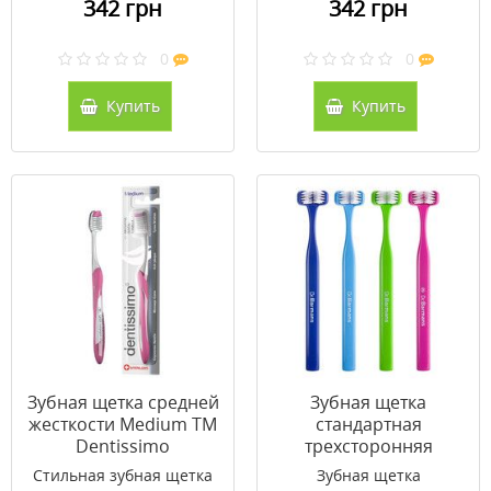
342 грн
342 грн
0
0
Купить
Купить
Зубная щетка средней
Зубная щетка
жесткости Medium ТМ
стандартная
Dentissimo
трехсторонняя
Superbrush Dr.
Стильная зубная щетка
Зубная щетка
Barman's