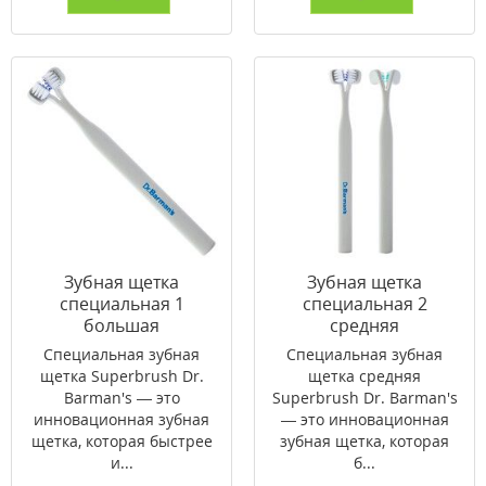
Зубная щетка
Зубная щетка
специальная 1
специальная 2
большая
средняя
трехсторонняя
трехсторонняя
Специальная зубная
Специальная зубная
Superbrush Dr.
Superbrush Dr.
щетка Superbrush Dr.
щетка средняя
Barman's
Barman's
Barman's — это
Superbrush Dr. Barman's
инновационная зубная
— это инновационная
щетка, которая быстрее
зубная щетка, которая
и...
б...