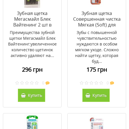
Зубная щетка
Зубная щетка
Мегасмайл Блек
Совершенная чистка
Вайтенинг 2 шт в
Мягкая (Soft) для
упаковке
чувствительных зубов
Преимущества зубной
Зубы с повышенной
ТМ Биорепейр /
щетки Мегасмайл Блек
чувствительностью
Biorepair
Вайтенинг:увеличенное
нуждаются в особом
количество щетинок
мягком уходе. Сложно
активно удаляют на...
найти щетку, которая
буд...
296 грн
175 грн
0
0
Купить
Купить