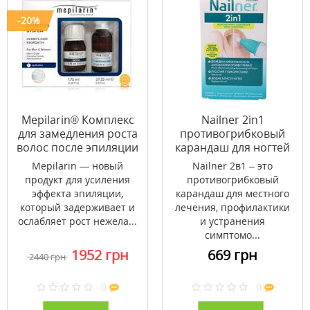
-20%
Mepilarin® Комплекс
Nailner 2in1
для замедления роста
противогрибковый
волос после эпиляции
карандаш для ногтей
4 мл
Mepilarin — новый
Nailner 2в1 – это
продукт для усиления
противогрибковый
эффекта эпиляции,
карандаш для местного
который задерживает и
лечения, профилактики
ослабляет рост нежела...
и устранения
симптомо...
1952 грн
669 грн
2440 грн
0
0