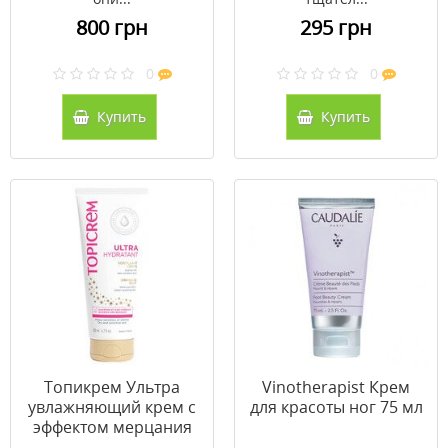
800 грн
295 грн
0
0
Купить
Купить
Toпикрем Ультра
Vinotherapist Крем
увлажняющий крем с
для красоты ног 75 мл
эффектом мерцания
200 мл