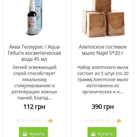
Аква Теллурис / Aqua
Алеппское гостевое
Telluris косметическая
мыло Najel 5*20 г
вода 45 мл
Легкий освежающий
Набор алеппского мыла
спрей способствует
состоит из 5 штук (по 20
локальному
грамм).Алеппское мыло
стимулированию и
изготовлено из
регенерации кожных
органических и н...
тканей, благод...
112 грн
390 грн
0
0
Купить
Купить