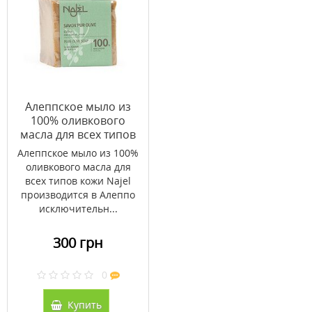
Алеппское мыло из
100% оливкового
масла для всех типов
кожи Najel 200 г
Алеппское мыло из 100%
оливкового масла для
всех типов кожи Najel
производится в Алеппо
исключительн...
300 грн
0
Купить