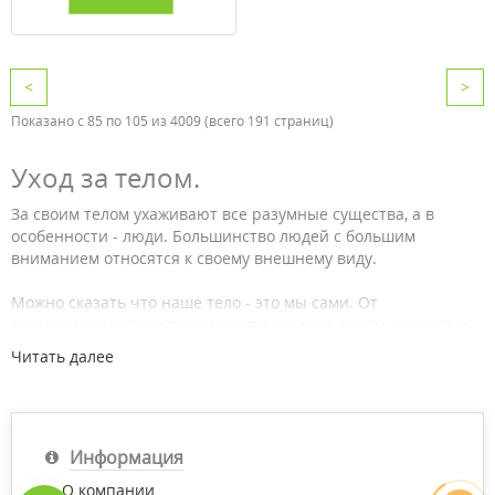
<
>
Показано с 85 по 105 из 4009 (всего 191 страниц)
Уход за телом.
За своим телом ухаживают все разумные существа, а в
особенности - люди. Большинство людей с большим
вниманием относятся к своему внешнему виду.
Можно сказать что наше тело - это мы сами. От
систематического и правильного ухода за телом, зависит и
наша молодость, и привлекательность. Особенно это важно
Читать далее
для женщин, которые всегда стремились к совершенству.
Отметим также, что от комплексного и постоянного ухода за
телом зависит и наше с вами здоровье. Площадь нашей
кожи колеблется от 1,5 до 2х кв. метров и наделена, только
Информация
представьте себе, 2-мя миллионами потовых желез, функции
которых впечатляют. Тут и выделение пота, и насыщение
О компании