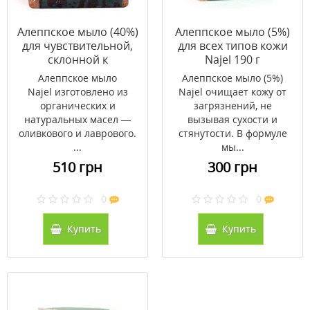
Алеппское мыло (40%)
Алеппское мыло (5%)
для чувствительной,
для всех типов кожи
склонной к
Najel 190 г
раздражениям кожи
Алеппское мыло
Алеппское мыло (5%)
Najel 185 г
Najel изготовлено из
Najel очищает кожу от
органических и
загрязнений, не
натуральных масел —
вызывая сухости и
оливкового и лаврового.
стянутости. В формуле
...
мы...
510 грн
300 грн
0
0
Купить
Купить