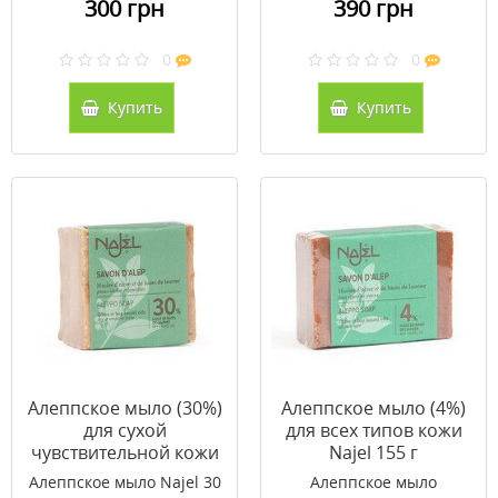
300 грн
390 грн
0
0
Купить
Купить
Алеппское мыло (30%)
Алеппское мыло (4%)
для сухой
для всех типов кожи
чувствительной кожи
Najel 155 г
Najel 170 г
Алеппское мыло Najel 30
Алеппское мыло