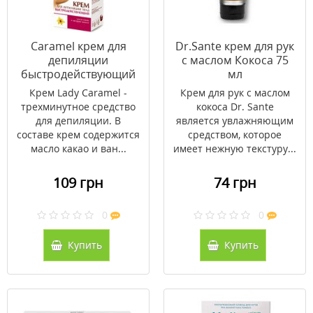
Caramel крем для
Dr.Sante крем для рук
депиляции
с маслом Кокоса 75
быстродействующий
мл
100мл
Крем Lady Caramel -
Крем для рук с маслом
трехминутное средство
кокоса Dr. Sante
для депиляции. В
является увлажняющим
составе крем содержится
средством, которое
масло какао и ван...
имеет нежную текстуру...
109 грн
74 грн
0
0
Купить
Купить