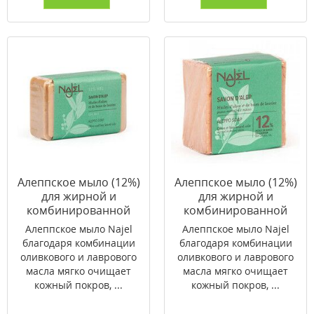
Алеппское мыло (12%)
Алеппское мыло (12%)
для жирной и
для жирной и
комбинированной
комбинированной
кожи Najel 100 г
кожи Najel 200 г
Алеппское мыло Najel
Алеппское мыло Najel
благодаря комбинации
благодаря комбинации
оливкового и лаврового
оливкового и лаврового
масла мягко очищает
масла мягко очищает
кожный покров, ...
кожный покров, ...